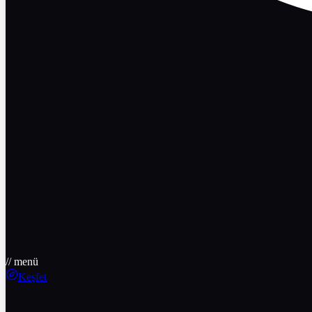
// menü
Keşfet