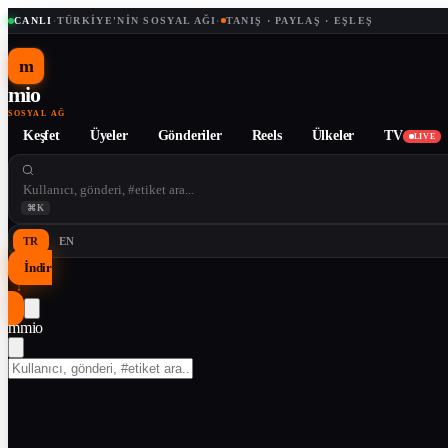
CANLI
·
TÜRKIYE'NIN SOSYAL AĞI
·
TANIŞ · PAYLAŞ · EŞLEŞ
m
mio
SOSYAL AĞ
Keşfet
Üyeler
Gönderiler
Reels
Ülkeler
TV
LIVE
⌘K
TR
EN
İndir
↓
m
mio