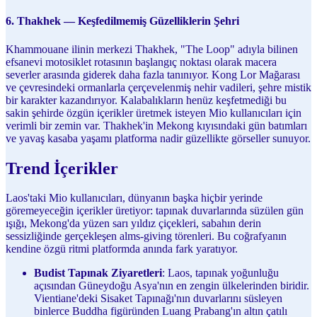
6. Thakhek — Keşfedilmemiş Güzelliklerin Şehri
Khammouane ilinin merkezi Thakhek, "The Loop" adıyla bilinen
efsanevi motosiklet rotasının başlangıç noktası olarak macera
severler arasında giderek daha fazla tanınıyor. Kong Lor Mağarası
ve çevresindeki ormanlarla çerçevelenmiş nehir vadileri, şehre mistik
bir karakter kazandırıyor. Kalabalıkların henüz keşfetmediği bu
sakin şehirde özgün içerikler üretmek isteyen Mio kullanıcıları için
verimli bir zemin var. Thakhek'in Mekong kıyısındaki gün batımları
ve yavaş kasaba yaşamı platforma nadir güzellikte görseller sunuyor.
Trend İçerikler
Laos'taki Mio kullanıcıları, dünyanın başka hiçbir yerinde
göremeyeceğin içerikler üretiyor: tapınak duvarlarında süzülen gün
ışığı, Mekong'da yüzen sarı yıldız çiçekleri, sabahın derin
sessizliğinde gerçekleşen alms-giving törenleri. Bu coğrafyanın
kendine özgü ritmi platformda anında fark yaratıyor.
Budist Tapınak Ziyaretleri
: Laos, tapınak yoğunluğu
açısından Güneydoğu Asya'nın en zengin ülkelerinden biridir.
Vientiane'deki Sisaket Tapınağı'nın duvarlarını süsleyen
binlerce Buddha figüründen Luang Prabang'ın altın çatılı