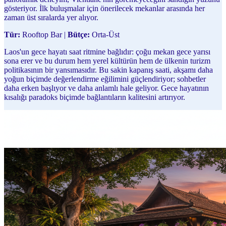
gösteriyor. İlk buluşmalar için önerilecek mekanlar arasında her
zaman üst sıralarda yer alıyor.
Tür:
Rooftop Bar |
Bütçe:
Orta-Üst
Laos'un gece hayatı saat ritmine bağlıdır: çoğu mekan gece yarısı
sona erer ve bu durum hem yerel kültürün hem de ülkenin turizm
politikasının bir yansımasıdır. Bu sakin kapanış saati, akşamı daha
yoğun biçimde değerlendirme eğilimini güçlendiriyor; sohbetler
daha erken başlıyor ve daha anlamlı hale geliyor. Gece hayatının
kısalığı paradoks biçimde bağlantıların kalitesini artırıyor.