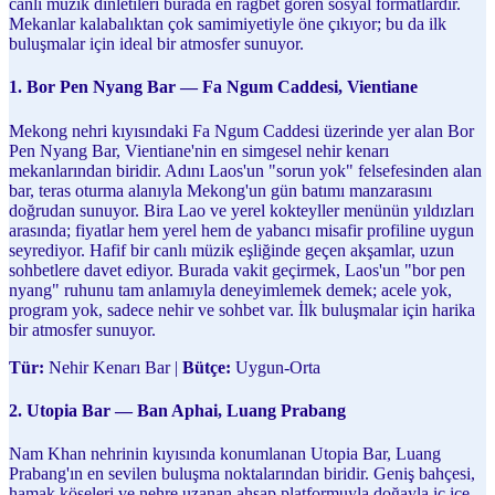
canlı müzik dinletileri burada en rağbet gören sosyal formatlardır.
Mekanlar kalabalıktan çok samimiyetiyle öne çıkıyor; bu da ilk
buluşmalar için ideal bir atmosfer sunuyor.
1. Bor Pen Nyang Bar — Fa Ngum Caddesi, Vientiane
Mekong nehri kıyısındaki Fa Ngum Caddesi üzerinde yer alan Bor
Pen Nyang Bar, Vientiane'nin en simgesel nehir kenarı
mekanlarından biridir. Adını Laos'un "sorun yok" felsefesinden alan
bar, teras oturma alanıyla Mekong'un gün batımı manzarasını
doğrudan sunuyor. Bira Lao ve yerel kokteyller menünün yıldızları
arasında; fiyatlar hem yerel hem de yabancı misafir profiline uygun
seyrediyor. Hafif bir canlı müzik eşliğinde geçen akşamlar, uzun
sohbetlere davet ediyor. Burada vakit geçirmek, Laos'un "bor pen
nyang" ruhunu tam anlamıyla deneyimlemek demek; acele yok,
program yok, sadece nehir ve sohbet var. İlk buluşmalar için harika
bir atmosfer sunuyor.
Tür:
Nehir Kenarı Bar |
Bütçe:
Uygun-Orta
2. Utopia Bar — Ban Aphai, Luang Prabang
Nam Khan nehrinin kıyısında konumlanan Utopia Bar, Luang
Prabang'ın en sevilen buluşma noktalarından biridir. Geniş bahçesi,
hamak köşeleri ve nehre uzanan ahşap platformuyla doğayla iç içe