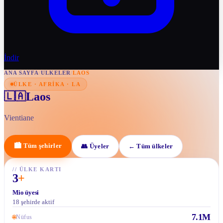
İndir
ANA SAYFA
/
ULKELER
/
LAOS
ÜLKE · AFRIKA · LA
Laos
🇱🇦
Vientiane
🏙
Tüm şehirler
👥
Üyeler
←
Tüm ülkeler
//
ÜLKE KARTI
3
+
Mio üyesi
18 şehirde aktif
7.1M
🌐
Nüfus