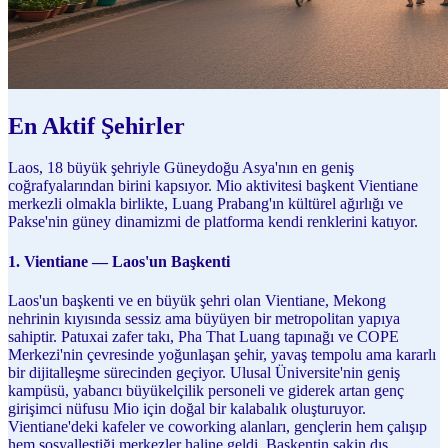
En Aktif Şehirler
Laos, 18 büyük şehriyle Güneydoğu Asya'nın en geniş
coğrafyalarından birini kapsıyor. Mio aktivitesi başkent Vientiane
merkezli olmakla birlikte, Luang Prabang'ın kültürel ağırlığı ve
Pakse'nin güney dinamizmi de platforma kendi renklerini katıyor.
1. Vientiane — Laos'un Başkenti
Laos'un başkenti ve en büyük şehri olan Vientiane, Mekong
nehrinin kıyısında sessiz ama büyüyen bir metropolitan yapıya
sahiptir. Patuxai zafer takı, Pha That Luang tapınağı ve COPE
Merkezi'nin çevresinde yoğunlaşan şehir, yavaş tempolu ama kararlı
bir dijitalleşme sürecinden geçiyor. Ulusal Üniversite'nin geniş
kampüsü, yabancı büyükelçilik personeli ve giderek artan genç
girişimci nüfusu Mio için doğal bir kalabalık oluşturuyor.
Vientiane'deki kafeler ve coworking alanları, gençlerin hem çalışıp
hem sosyalleştiği merkezler haline geldi. Başkentin sakin dış