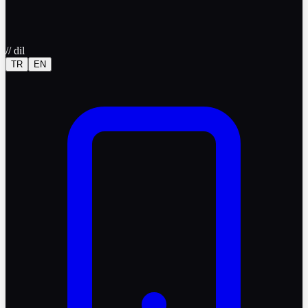
//
dil
TR
EN