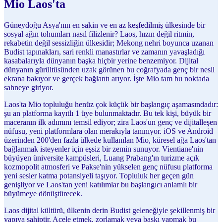
Mio Laos'ta
Güneydoğu Asya'nın en sakin ve en az keşfedilmiş ülkesinde bir
sosyal ağın tohumları nasıl filizlenir? Laos, hızın değil ritmin,
rekabetin değil sessizliğin ülkesidir; Mekong nehri boyunca uzanan
Budist tapınakları, sari renkli manastırlar ve zamanın yavaşladığı
kasabalarıyla dünyanın başka hiçbir yerine benzemiyor. Dijital
dünyanın gürültüsünden uzak görünen bu coğrafyada genç bir nesil
ekrana bakıyor ve gerçek bağlantı arıyor. İşte Mio tam bu noktada
sahneye giriyor.
Laos'ta Mio topluluğu henüz çok küçük bir başlangıç aşamasındadır:
şu an platforma kayıtlı 1 üye bulunmaktadır. Bu tek kişi, büyük bir
maceranın ilk adımını temsil ediyor; zira Laos'un genç ve dijitalleşen
nüfusu, yeni platformlara olan merakıyla tanınıyor. iOS ve Android
üzerinden 200'den fazla ülkede kullanılan Mio, küresel ağa Laos'tan
bağlanmak isteyenler için eşsiz bir zemin sunuyor. Vientiane'nin
büyüyen üniversite kampüsleri, Luang Prabang'ın turizme açık
kozmopolit atmosferi ve Pakse'nin yükselen genç nüfusu platforma
yeni sesler katma potansiyeli taşıyor. Topluluk her geçen gün
genişliyor ve Laos'tan yeni katılımlar bu başlangıcı anlamlı bir
büyümeye dönüştürecek.
Laos dijital kültürü, ülkenin derin Budist geleneğiyle şekillenmiş bir
yapıya sahiptir. Acele etmek, zorlamak veya baskı yapmak bu