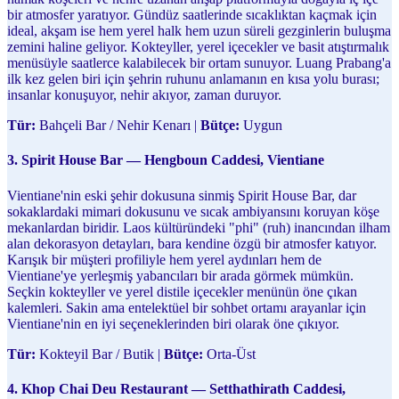
bir atmosfer yaratıyor. Gündüz saatlerinde sıcaklıktan kaçmak için
ideal, akşam ise hem yerel halk hem uzun süreli gezginlerin buluşma
zemini haline geliyor. Kokteyller, yerel içecekler ve basit atıştırmalık
menüsüyle saatlerce kalabilecek bir ortam sunuyor. Luang Prabang'a
ilk kez gelen biri için şehrin ruhunu anlamanın en kısa yolu burası;
insanlar konuşuyor, nehir akıyor, zaman duruyor.
Tür:
Bahçeli Bar / Nehir Kenarı |
Bütçe:
Uygun
3. Spirit House Bar — Hengboun Caddesi, Vientiane
Vientiane'nin eski şehir dokusuna sinmiş Spirit House Bar, dar
sokaklardaki mimari dokusunu ve sıcak ambiyansını koruyan köşe
mekanlardan biridir. Laos kültüründeki "phi" (ruh) inancından ilham
alan dekorasyon detayları, bara kendine özgü bir atmosfer katıyor.
Karışık bir müşteri profiliyle hem yerel aydınları hem de
Vientiane'ye yerleşmiş yabancıları bir arada görmek mümkün.
Seçkin kokteyller ve yerel distile içecekler menünün öne çıkan
kalemleri. Sakin ama entelektüel bir sohbet ortamı arayanlar için
Vientiane'nin en iyi seçeneklerinden biri olarak öne çıkıyor.
Tür:
Kokteyil Bar / Butik |
Bütçe:
Orta-Üst
4. Khop Chai Deu Restaurant — Setthathirath Caddesi,