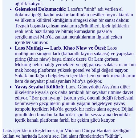
ağırlık katıyor.
Geleneksel Dokumacılık
: Laos'un "sinh" adı verilen el
dokuma ipeği, kadın ustalar tarafından nesiller boyu aktarılan
ve ülkenin kültürel kimliğinin simgesi olan bir sanat dalıdır.
Tezgah başında çalışan ustaların görüntüleri, ipek ipliklerin
renk renk hazırlanışı ve bitmiş kumaşların pazarda
sergilenmesi Mio'da zanaat meraklılarının ilgisini çeken
içerikler sunuyor.
Laos Mutfağı — Larb, Khao Niaw ve Ötesi
: Laos
mutfağının simgesi larb (baharatlı kıyma salatası) ve yapışkan
pirinç (khao niaw) başta olmak üzere Or Lam çorbası,
Mekong nehir balığı yemekleri ve çiğ papaya salatası olan tam
mak hoong platforma yüksek görsel ve bilgi değeri taşıyor.
Sokak mutfağını belgeleyen içerikler hem yemek meraklılarını
hem de seyahat planlayanları Mio'ya çekiyor.
Yavaş Seyahat Kültürü
: Laos, Güneydoğu Asya'nın diğer
ülkelerine kıyasla çok daha temkinli bir seyahat ritmine davet
ediyor. "Bor pen nyang" (sorun yok, önemli değil) felsefesini
benimseyen gezginlerin günlük yaşamı belgeleyen yavaş
tempolu içerikleri Mio'da gerçek bir nefes alanı açıyor. Dijital
gürültüden bunalan kullanıcılar için bu sessiz ama derinlikli
içerik kanalı platforma farklı bir çekim gücü katıyor.
Laos içeriklerini keşfetmek için Mio'nun Dünya Haritası özelliğini
kullan ve haritada Laos'u seç. İlgi alanı filtrelerinden "kültür",