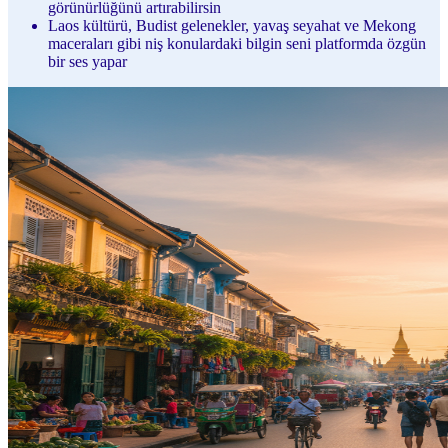
görünürlüğünü artırabilirsin
Laos kültürü, Budist gelenekler, yavaş seyahat ve Mekong
maceraları gibi niş konulardaki bilgin seni platformda özgün
bir ses yapar