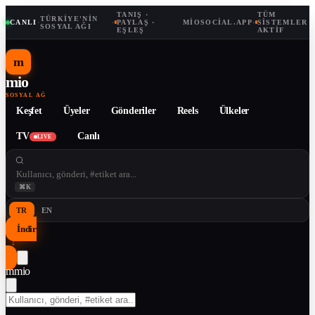
TANIŞ ·
TÜM
TÜRKIYE'NIN
CANLI
·
·
PAYLAŞ ·
MIOSOCIAL.APP
·
SISTEMLER
SOSYAL AĞI
EŞLEŞ
AKTIF
m
mio
SOSYAL AĞ
Keşfet
Üyeler
Gönderiler
Reels
Ülkeler
TV
Canlı
LIVE
⌘K
TR
EN
İndir
↓
m
mio