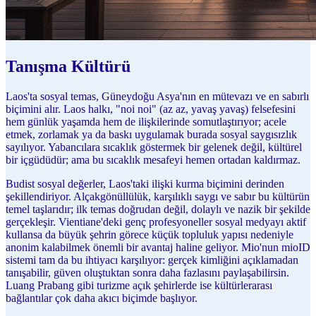
Tanışma Kültürü
Laos'ta sosyal temas, Güneydoğu Asya'nın en mütevazı ve en sabırlı
biçimini alır. Laos halkı, "noi noi" (az az, yavaş yavaş) felsefesini
hem günlük yaşamda hem de ilişkilerinde somutlaştırıyor; acele
etmek, zorlamak ya da baskı uygulamak burada sosyal saygısızlık
sayılıyor. Yabancılara sıcaklık göstermek bir gelenek değil, kültürel
bir içgüdüdür; ama bu sıcaklık mesafeyi hemen ortadan kaldırmaz.
Budist sosyal değerler, Laos'taki ilişki kurma biçimini derinden
şekillendiriyor. Alçakgönüllülük, karşılıklı saygı ve sabır bu kültürün
temel taşlarıdır; ilk temas doğrudan değil, dolaylı ve nazik bir şekilde
gerçekleşir. Vientiane'deki genç profesyoneller sosyal medyayı aktif
kullansa da büyük şehrin görece küçük topluluk yapısı nedeniyle
anonim kalabilmek önemli bir avantaj haline geliyor. Mio'nun mioID
sistemi tam da bu ihtiyacı karşılıyor: gerçek kimliğini açıklamadan
tanışabilir, güven oluştuktan sonra daha fazlasını paylaşabilirsin.
Luang Prabang gibi turizme açık şehirlerde ise kültürlerarası
bağlantılar çok daha akıcı biçimde başlıyor.