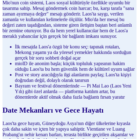
Mio'nun coin sistemi, Laos sosyal kültürüyle özellikle uyumlu bir
tasarıma sahip. Mesaj göndermek coin harcar; bu, karşı tarafa "sana
zaman ayırmaya değer" mesajı gönderir. Laos'ta saygı, verilen
zamanla ve kullanılan kelimelerle ölçülür. Mio'da her mesaj bu
değeri zaten taşıdığından, sisteme giren iletişim baştan beri anlamlı
bir zemine oturuyor. Bu da hem yerel kullanıcılar hem de Laos'a
meraklı yabancılar için gerçek bir bağlantı imkanı sunuyor.
İlk mesajda Laos'a özgü bir konu seç: tapınak rotaları,
Mekong yaşamı ya da yöresel yemekler hakkında sorduğun
gerçek bir soru sohbeti doğal açar
mioID ile anonim başla; küçük topluluk yapısının hakim
olduğu Laos'ta bu hem güvenlik hem de kültürel uyum sağlar
Post ve story aracılığıyla ilgi alanlarını paylaş; Laos'ta kişiyi
doğrudan değil, dolaylı olarak tanırsın
Bayram ve festival dönemlerinde — Pi Mai Lao (Laos Yeni
Yılı) gibi özel anlarda — platforma katılım artar, bu
dönemlerde aktif olmak daha fazla bağlantı fırsatı yaratır
Date Mekanları ve Gece Hayatı
Laos'ta gece hayatı, Güneydoğu Asya'nın diğer ülkelerine kıyasla
çok daha sakin ve içten bir yapıya sahiptir. Vientiane ve Luang
Prabang'ın nehir kenarı barları, terasta birlikte geçirilen akşamlar ve