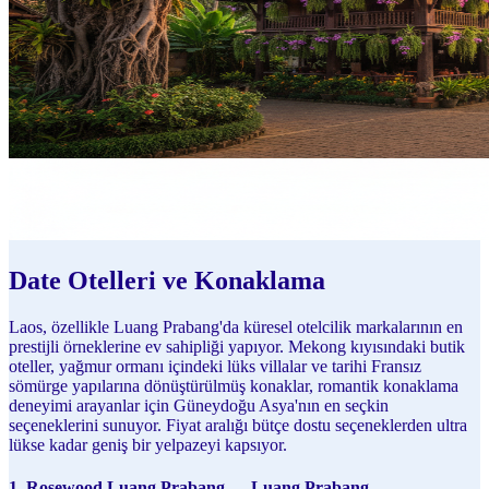
Date Otelleri ve Konaklama
Laos, özellikle Luang Prabang'da küresel otelcilik markalarının en
prestijli örneklerine ev sahipliği yapıyor. Mekong kıyısındaki butik
oteller, yağmur ormanı içindeki lüks villalar ve tarihi Fransız
sömürge yapılarına dönüştürülmüş konaklar, romantik konaklama
deneyimi arayanlar için Güneydoğu Asya'nın en seçkin
seçeneklerini sunuyor. Fiyat aralığı bütçe dostu seçeneklerden ultra
lükse kadar geniş bir yelpazeyi kapsıyor.
1. Rosewood Luang Prabang — Luang Prabang