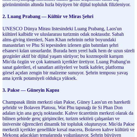
görünümünün altında hızla büyüyen bir dijital topluluk filizleniyor.
2. Luang Prabang — Kültür ve Miras Şehri
UNESCO Dünya Mirası listesindeki Luang Prabang, Laos'un
kültürel kalbidir ve uluslararası turizmin odak noktasıdır. Sabah
alms-giving törenleri, Nam Khan nehrinin nehir boyundaki
manastırları ve Phu Si tepesinden izlenen gün batımları şehri
efsanevi kılan unsurlardır. Burada hem yerel halk hem de uzun süreli
gezginler aktif bir dijital yaşam sürüyor; bu kozmopolit karışım
Mio'da özgün ve çok katmanlı içerikler üretiyor. Luang Prabang'ın
sanat galerileri, el sanatları atölyeleri ve butik kafeler, platforma
görsel açıdan zengin bir malzeme sunuyor. Şehrin temposu yavaş
ama içerik potansiyeli oldukça yüksek.
3. Pakse — Güneyin Kapısı
Champasak ilinin merkezi olan Pakse, Güney Laos'un en hareketli
şehridir ve Bolaven Platosu, Wat Phu tapınağı ile Si Phan Don
adaları için ana geçiş noktasıdır. Kahve ticaretinin merkezi olarak da
bilinen şehirde genç girişimciler, turizm sektörü çalışanları ve
üniversite öğrencileri dinamik bir topluluk oluşturuyor. Mio'da Pakse
merkezli içerikler genellikle kırsal macera, Bolaven kahve kültürü ve
Mekong adacıkları temalarında yoğunlaşıyor. Şehrin büyüyen