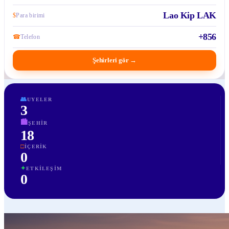
Lao Kip LAK
$
Para birimi
+856
☎
Telefon
Şehirleri gör
→
👥
UYELER
3
🏙
ŞEHIR
18
□
İÇERIK
0
✦
ETKILEŞIM
0