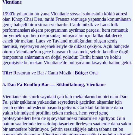
Vientiane
1990'lı yıllardan bu yana Vientiane sosyal sahnesinin köklü adresi
olan Khop Chai Deu, tarihi Fransız sömürge yapısında konumlanan
geniş bahçeli bir restoran ve bardır. Canlı müzik ve Laos folk
performansları akşam programının ayrılmaz parçası; hem romantik
bir yemek için hem de arkadaş buluşmaları için kullanılabilecek
esnek bir mekan. Laos ve Tayland mutfağından oluşan geniş
menüsü, vejetaryen seçenekleriyle de dikkat çekiyor. Açık bahçede
oturup Vientiane'nin gece havasını hissetmek, şehrin kendine özgü
temposunu anlamanın en doğal yoludur. Tarihi binası ve köklü
geçmişiyle bu mekan Vientiane'de buluşmanın kısayolu haline geldi.
Tür:
Restoran ve Bar / Canlı Müzik |
Bütçe:
Orta
5. Dao Fa Rooftop Bar — Sikhottabong, Vientiane
Vientiane'nin sınırlı sayıdaki çatı katı mekanlarından biri olan Dao
Fa, şehir ışıklarını yukarıdan seyrederek geçirilen akşamlar için
tercih edilen adreslerin başında geliyor. Cocktail kültürüne daha
yakın bir müşteri profilini çeken mekan, hem yerel genç
profesyonelleri hem de iş seyahatindeki misafirleri ağırlıyor. Gün
batımı saatlerinde teras dolup taşarken ilerleyen saatlerde daha sakin
bir atmosfere bürünüyor. Şehrin sessizliğiyle taban tabana zıt bu
panoramik deneyim, Vientiane'nin göremeyeceğini sandığın yüzünü