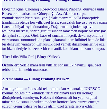
Doğanın içine gizlenmiş Rosewood Luang Prabang, dünyaca ünlü
Rosewood markasının Güneydoğu Asya'daki en çarpıcı
yorumlarından birini sunuyor. Şelale manzaralı villa konseptiyle
tasarlanmış otelde her villa özel teras, sonsuzluk havuzu ve el yapımı
Laos mobilyalarıyla donatılmış. Dağ ormanı içindeki spa ve
wellness merkezi, şehrin gürültüsünden tamamen kopuk bir iyileşme
deneyimi sunuyor. Otel, Laos el sanatlarını içerik dekorasyonunda
ve restoran sunumunda ön plana çıkararak hem kültürel hem de lüks
bir deneyim yaratıyor. Çift kişilik özel yemek düzenlemeleri ve özel
tur hizmetleriyle benzersiz bir romantik konaklama imkanı sunuyor.
Tür:
Lüks Villa Otel |
Bütçe:
Yüksek
Özellikler:
Şelale manzaralı villalar, sonsuzluk havuzu, spa, özel
rehberli turlar, nehir manzarası
2. Amantaka — Luang Prabang Merkez
Aman grubunun Laos'taki tek mülkü olan Amantaka, UNESCO
koruma bölgesinin kalbinde tarihi bir binayı lüks bir konağa
dönüştürerek sunuluyor. Kolonyal döneme ait bu yapı, orijinal
mimari dokusunu korurken modern konforu kusursuzca entegre
ediyor. Geniş bahçe ve havuz alanı, özel terasta servis edilen