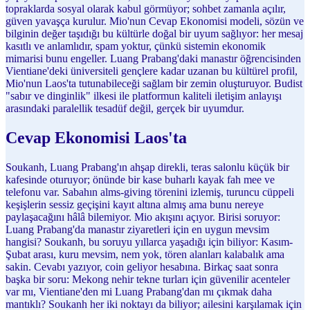
topraklarda sosyal olarak kabul görmüyor; sohbet zamanla açılır,
güven yavaşça kurulur. Mio'nun Cevap Ekonomisi modeli, sözün ve
bilginin değer taşıdığı bu kültürle doğal bir uyum sağlıyor: her mesaj
kasıtlı ve anlamlıdır, spam yoktur, çünkü sistemin ekonomik
mimarisi bunu engeller. Luang Prabang'daki manastır öğrencisinden
Vientiane'deki üniversiteli gençlere kadar uzanan bu kültürel profil,
Mio'nun Laos'ta tutunabileceği sağlam bir zemin oluşturuyor. Budist
"sabır ve dinginlik" ilkesi ile platformun kaliteli iletişim anlayışı
arasındaki paralellik tesadüf değil, gerçek bir uyumdur.
Cevap Ekonomisi Laos'ta
Soukanh, Luang Prabang'ın ahşap direkli, teras salonlu küçük bir
kafesinde oturuyor; önünde bir kase buharlı kayak fah mee ve
telefonu var. Sabahın alms-giving törenini izlemiş, turuncu cüppeli
keşişlerin sessiz geçişini kayıt altına almış ama bunu nereye
paylaşacağını hâlâ bilemiyor. Mio akışını açıyor. Birisi soruyor:
Luang Prabang'da manastır ziyaretleri için en uygun mevsim
hangisi? Soukanh, bu soruyu yıllarca yaşadığı için biliyor: Kasım-
Şubat arası, kuru mevsim, nem yok, tören alanları kalabalık ama
sakin. Cevabı yazıyor, coin geliyor hesabına. Birkaç saat sonra
başka bir soru: Mekong nehir tekne turları için güvenilir acenteler
var mı, Vientiane'den mi Luang Prabang'dan mı çıkmak daha
mantıklı? Soukanh her iki noktayı da biliyor; ailesini karşılamak için