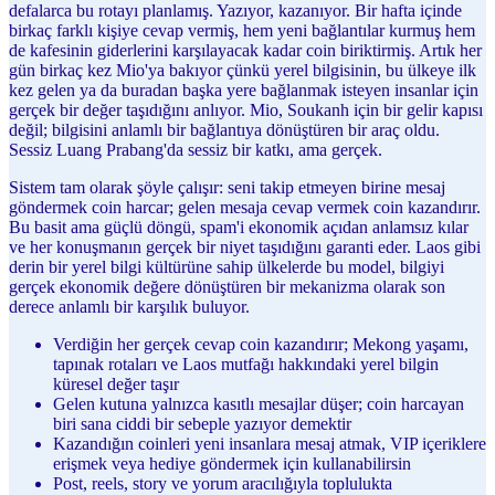
defalarca bu rotayı planlamış. Yazıyor, kazanıyor. Bir hafta içinde
birkaç farklı kişiye cevap vermiş, hem yeni bağlantılar kurmuş hem
de kafesinin giderlerini karşılayacak kadar coin biriktirmiş. Artık her
gün birkaç kez Mio'ya bakıyor çünkü yerel bilgisinin, bu ülkeye ilk
kez gelen ya da buradan başka yere bağlanmak isteyen insanlar için
gerçek bir değer taşıdığını anlıyor. Mio, Soukanh için bir gelir kapısı
değil; bilgisini anlamlı bir bağlantıya dönüştüren bir araç oldu.
Sessiz Luang Prabang'da sessiz bir katkı, ama gerçek.
Sistem tam olarak şöyle çalışır: seni takip etmeyen birine mesaj
göndermek coin harcar; gelen mesaja cevap vermek coin kazandırır.
Bu basit ama güçlü döngü, spam'i ekonomik açıdan anlamsız kılar
ve her konuşmanın gerçek bir niyet taşıdığını garanti eder. Laos gibi
derin bir yerel bilgi kültürüne sahip ülkelerde bu model, bilgiyi
gerçek ekonomik değere dönüştüren bir mekanizma olarak son
derece anlamlı bir karşılık buluyor.
Verdiğin her gerçek cevap coin kazandırır; Mekong yaşamı,
tapınak rotaları ve Laos mutfağı hakkındaki yerel bilgin
küresel değer taşır
Gelen kutuna yalnızca kasıtlı mesajlar düşer; coin harcayan
biri sana ciddi bir sebeple yazıyor demektir
Kazandığın coinleri yeni insanlara mesaj atmak, VIP içeriklere
erişmek veya hediye göndermek için kullanabilirsin
Post, reels, story ve yorum aracılığıyla toplulukta