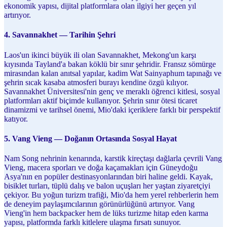
ekonomik yapısı, dijital platformlara olan ilgiyi her geçen yıl
artırıyor.
4. Savannakhet — Tarihin Şehri
Laos'un ikinci büyük ili olan Savannakhet, Mekong'un karşı
kıyısında Tayland'a bakan köklü bir sınır şehridir. Fransız sömürge
mirasından kalan anıtsal yapılar, kadim Wat Sainyaphum tapınağı ve
şehrin sıcak kasaba atmosferi burayı kendine özgü kılıyor.
Savannakhet Üniversitesi'nin genç ve meraklı öğrenci kitlesi, sosyal
platformları aktif biçimde kullanıyor. Şehrin sınır ötesi ticaret
dinamizmi ve tarihsel önemi, Mio'daki içeriklere farklı bir perspektif
katıyor.
5. Vang Vieng — Doğanın Ortasında Sosyal Hayat
Nam Song nehrinin kenarında, karstik kireçtaşı dağlarla çevrili Vang
Vieng, macera sporları ve doğa kaçamakları için Güneydoğu
Asya'nın en popüler destinasyonlarından biri haline geldi. Kayak,
bisiklet turları, tüplü dalış ve balon uçuşları her yaştan ziyaretçiyi
çekiyor. Bu yoğun turizm trafiği, Mio'da hem yerel rehberlerin hem
de deneyim paylaşımcılarının görünürlüğünü artırıyor. Vang
Vieng'in hem backpacker hem de lüks turizme hitap eden karma
yapısı, platformda farklı kitlelere ulaşma fırsatı sunuyor.