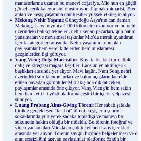
manastırlarına uzanan bu manevi coğrafya, Mio'nun en güçlü
görsel içerik kategorisini oluşturuyor. Tapınak mimarisi, tören
anları ve keşiş yaşamına dair kesitler yüksek etkileşim alıyor.
Mekong Nehir Yaşamı
: Güneydoğu Asya'nın can damarı
Mekong, Laos boyunca 1.900 kilometre uzanıyor ve bu nehir
üzerindeki balıkçı tekneleri, nehir kenarı pazarları, gün batımı
yansımaları ve mevsimsel taşkınlar Mio'da merak uyandıran
içerik kategorileri arasında. Nehir yaşamını konu alan
paylaşımlar hem yerel kitlelerden hem uluslararası
gezginlerden ilgi görüyor.
Vang Vieng Doğa Maceraları
: Kayak, bisiklet turu, tüplü
dalış ve kireçtaşı mağara keşifleri Laos'un en aktif içerik
başlıkları arasında yer alıyor. Mavi lagün, Nam Song nehri
üzerindeki sürüklenme turları ve balon uçuşlarından elde
edilen havadan görüntüler Mio akışında dikkat çeken
paylaşımlar arasında öne çıkıyor. Vang Vieng'in hem sakin
hem hareketli iki yüzü platforma çeşitli bir içerik yelpazesi
sunuyor.
Luang Prabang Alms-Giving Töreni
: Her sabah şafakla
birlikte gerçekleşen "tak bat" töreni, keşişlerin şehrin
sokaklarında yürüyerek sadaka topladığı ve manevi bir
sükunetin hakim olduğu bir ritüeldir. Bu törenin fotoğraf ve
video yansımaları Mio'da en çok incelenen Laos içerikleri
arasında yer alıyor. Törenin saygılı biçimde belgelenmesi ve o
anın sessizliğini taşıyan paylaşımlar platforma özgün bir