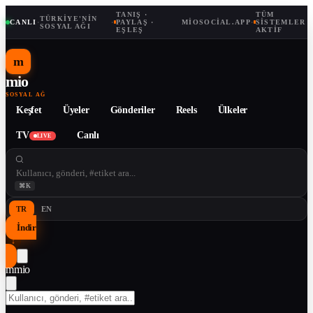
TANIŞ ·
TÜM
TÜRKIYE'NIN
CANLI
·
·
PAYLAŞ ·
MIOSOCIAL.APP
·
SISTEMLER
SOSYAL AĞI
EŞLEŞ
AKTIF
m
mio
SOSYAL AĞ
Keşfet
Üyeler
Gönderiler
Reels
Ülkeler
TV
Canlı
LIVE
⌘K
TR
EN
İndir
↓
m
mio