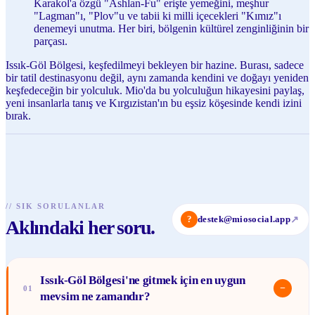
Karakol'a özgü "Ashlan-Fu" erişte yemeğini, meşhur
"Lagman"ı, "Plov"u ve tabii ki milli içecekleri "Kımız"ı
denemeyi unutma. Her biri, bölgenin kültürel zenginliğinin bir
parçası.
Issık-Göl Bölgesi, keşfedilmeyi bekleyen bir hazine. Burası, sadece
bir tatil destinasyonu değil, aynı zamanda kendini ve doğayı yeniden
keşfedeceğin bir yolculuk. Mio'da bu yolculuğun hikayesini paylaş,
yeni insanlarla tanış ve Kırgızistan'ın bu eşsiz köşesinde kendi izini
bırak.
//
SIK SORULANLAR
?
destek@miosocial.app
↗
Aklındaki her soru.
Issık-Göl Bölgesi'ne gitmek için en uygun
−
01
mevsim ne zamandır?