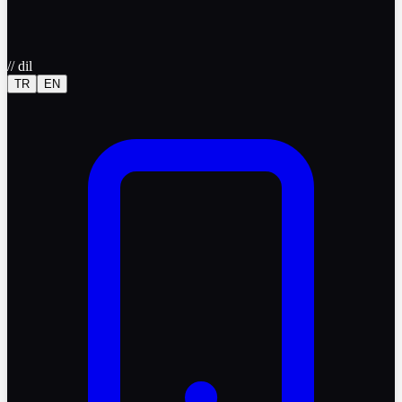
//
dil
TR
EN