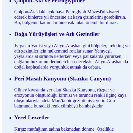
Çolpon-Ata ve Petroglyphler
Çolpon-Ata'daki açık hava Petroglyph Müzesi'ni ziyaret
ederek binlerce yıl öncesine ait kaya çizimlerini görebilirsin.
Bu, bölgenin kadim tarihine ışık tutan önemli bir durak.
Doğa Yürüyüşleri ve Atlı Gezintiler
Jyrgalan Vadisi veya Altyn-Arashan gibi bölgeler, trekking ve
atlı gezintiler için mükemmel rotalar sunar. Yemyeşil
yaylalarda at sırtında ilerlerken veya patikalarda yürürken,
dağların huzurunu derinden hissedeceksin. Altyn-Arashan'da
doğal kaplıcalarda yorgunluk atmak da cabası.
Peri Masalı Kanyonu (Skazka Canyon)
Güney kıyısında yer alan Skazka Kanyonu, rüzgar ve
erozyonun oluşturduğu kırmızı ve turuncu renkli ilginç kaya
oluşumlarıyla adeta Mars'ta bir gezinti hissi verir. Gün
batımında buradaki renk cümbüşü bambaşkadır.
Yerel Lezzetler
Kırgız mutfağının tadına bakmadan dönme. Özellikle