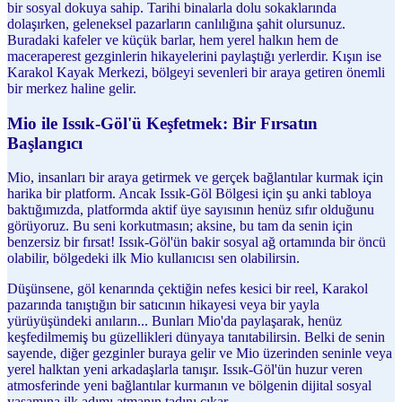
bir sosyal dokuya sahip. Tarihi binalarla dolu sokaklarında
dolaşırken, geleneksel pazarların canlılığına şahit olursunuz.
Buradaki kafeler ve küçük barlar, hem yerel halkın hem de
maceraperest gezginlerin hikayelerini paylaştığı yerlerdir. Kışın ise
Karakol Kayak Merkezi, bölgeyi sevenleri bir araya getiren önemli
bir merkez haline gelir.
Mio ile Issık-Göl'ü Keşfetmek: Bir Fırsatın
Başlangıcı
Mio, insanları bir araya getirmek ve gerçek bağlantılar kurmak için
harika bir platform. Ancak Issık-Göl Bölgesi için şu anki tabloya
baktığımızda, platformda aktif üye sayısının henüz sıfır olduğunu
görüyoruz. Bu seni korkutmasın; aksine, bu tam da senin için
benzersiz bir fırsat! Issık-Göl'ün bakir sosyal ağ ortamında bir öncü
olabilir, bölgedeki ilk Mio kullanıcısı sen olabilirsin.
Düşünsene, göl kenarında çektiğin nefes kesici bir reel, Karakol
pazarında tanıştığın bir satıcının hikayesi veya bir yayla
yürüyüşündeki anıların... Bunları Mio'da paylaşarak, henüz
keşfedilmemiş bu güzellikleri dünyaya tanıtabilirsin. Belki de senin
sayende, diğer gezginler buraya gelir ve Mio üzerinden seninle veya
yerel halktan yeni arkadaşlarla tanışır. Issık-Göl'ün huzur veren
atmosferinde yeni bağlantılar kurmanın ve bölgenin dijital sosyal
yaşamına ilk adımı atmanın tadını çıkar.