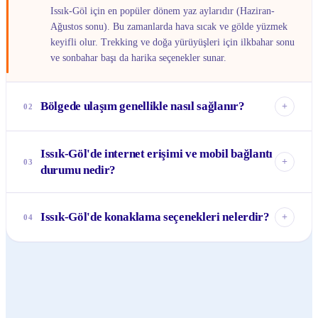
Issık-Göl için en popüler dönem yaz aylarıdır (Haziran-
Ağustos sonu). Bu zamanlarda hava sıcak ve gölde yüzmek
keyifli olur. Trekking ve doğa yürüyüşleri için ilkbahar sonu
ve sonbahar başı da harika seçenekler sunar.
Bölgede ulaşım genellikle nasıl sağlanır?
+
02
Bölgedeki ana kasabalar arasında marshrutka (minibüs)
Issık-Göl'de internet erişimi ve mobil bağlantı
seferleri bulunur. Taksi ve özel araç kiralama da yaygındır.
+
03
durumu nedir?
Daha uzak ve dağlık bölgelere gitmek için genellikle yerel
acentelerden veya misafirhanelerden jeep/4x4 araç
Büyük kasabalarda (Karakol, Çolpon-Ata) mobil internet ve
ayarlamanız gerekebilir.
Wi-Fi erişimi oldukça iyi durumdadır. Ancak daha kırsal
Issık-Göl'de konaklama seçenekleri nelerdir?
+
04
veya dağlık bölgelerde bağlantı zayıflayabilir veya tamamen
kesilebilir. Seyahat etmeden önce yerel bir SIM kart almak
Bölgede her bütçeye uygun konaklama bulmak mümkün.
faydalı olacaktır.
Çolpon-Ata ve Karakol'da oteller, pansiyonlar ve hosteller
mevcutken, göl çevresindeki köylerde geleneksel Kırgız
evlerinde (yurtlar) veya misafirhanelerde konaklama
imkanları da bulunur. Özellikle kırsalda, yerel halkla iç içe