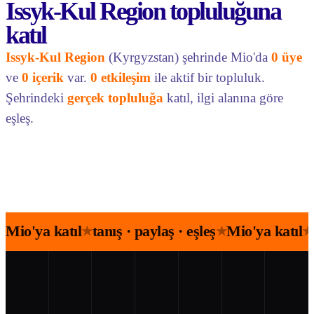
Issyk-Kul Region topluluğuna
katıl
Issyk-Kul Region
(Kyrgyzstan) şehrinde Mio'da
0 üye
ve
0 içerik
var.
0 etkileşim
ile aktif bir topluluk.
Şehrindeki
gerçek topluluğa
katıl, ilgi alanına göre
eşleş.
Mio'ya katıl
tanış · paylaş · eşleş
Mio'ya katıl
★
★
★