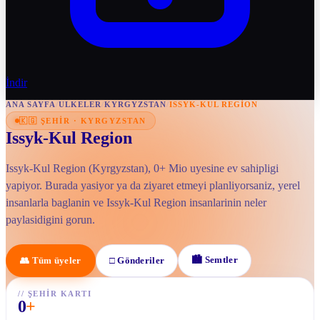
İndir
ANA SAYFA
/
ULKELER
/
KYRGYZSTAN
/
ISSYK-KUL REGION
🇰🇬
ŞEHIR
·
KYRGYZSTAN
Issyk-Kul Region
Issyk-Kul Region (Kyrgyzstan), 0+ Mio uyesine ev sahipligi
yapiyor. Burada yasiyor ya da ziyaret etmeyi planliyorsaniz, yerel
insanlarla baglanin ve Issyk-Kul Region insanlarinin neler
paylasidigini gorun.
🏙
Semtler
👥
Tüm üyeler
□
Gönderiler
//
ŞEHIR KARTI
0
+