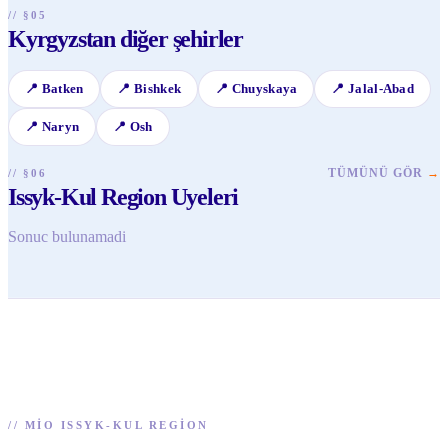
otantik deneyimler yaşayabilirsiniz.
// §05
Kyrgyzstan diğer şehirler
📍
Batken
📍
Bishkek
📍
Chuyskaya
📍
Jalal-Abad
📍
Naryn
📍
Osh
TÜMÜNÜ GÖR
→
// §06
Issyk-Kul Region Uyeleri
Sonuc bulunamadi
//
MIO ISSYK-KUL REGION