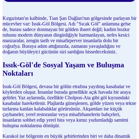
Kırgızistan'ın kalbinde, Tıan Şan Dağları'nın gölgesinde parlayan bir
mücevher var: Issık-Göl Bölgesi. Adı "Sıcak Göl" anlamına gelse
de, burası sadece donmayan bir gölden ibaret değil; kadim bozkır
ruhunu modern dünyanın dinginliğiyle harmanlayan, nefes kesici
manzaralar, zengin tarih ve misafirperver insanlarla dolu bir
coğrafya. Buraya adım attığınızda, zamanın yavaşladığını ve
doğanın büyüleyici gücünün sizi sardığını hissedeceksiniz.
Issık-Göl'de Sosyal Yaşam ve Buluşma
Noktaları
Issık-Göl Bölgesi, devasa bir gölün etrafına yayılmış kasabalar ve
köylerden oluşur. İnsanlar burada genellikle açık havada bir araya
gelirler. Yaz aylarında, özellikle Cholpon-Ata gibi göl kıyısındaki
kasabalar hareketlenir. Plajlarda güneşlenen, gölde yüzen veya tekne
turlarına katılan kalabalıklar görürsünüz. Akşamları ise küçük
çayhaneler, yerel restoranlar veya misafirhanelerin bahçeleri,
insanların sohbet edip yerel bira veya kımız yudumladığı samimi
buluşma noktalarına dönüşür.
Karakol ise bölgenin en büyük şehirlerinden biri ve daha dinamik