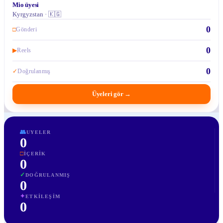
Mio üyesi
Kyrgyzstan · 🇰🇬
0
□
Gönderi
0
▶
Reels
0
✓
Doğrulanmış
Üyeleri gör
→
👥
UYELER
0
□
İÇERIK
0
✓
DOĞRULANMIŞ
0
✦
ETKILEŞIM
0