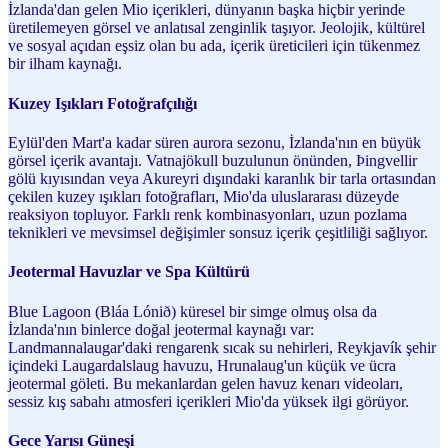
İzlanda'dan gelen Mio içerikleri, dünyanın başka hiçbir yerinde
üretilemeyen görsel ve anlatısal zenginlik taşıyor. Jeolojik, kültürel
ve sosyal açıdan eşsiz olan bu ada, içerik üreticileri için tükenmez
bir ilham kaynağı.
Kuzey Işıkları Fotoğrafçılığı
Eylül'den Mart'a kadar süren aurora sezonu, İzlanda'nın en büyük
görsel içerik avantajı. Vatnajökull buzulunun önünden, Þingvellir
gölü kıyısından veya Akureyri dışındaki karanlık bir tarla ortasından
çekilen kuzey ışıkları fotoğrafları, Mio'da uluslararası düzeyde
reaksiyon topluyor. Farklı renk kombinasyonları, uzun pozlama
teknikleri ve mevsimsel değişimler sonsuz içerik çeşitliliği sağlıyor.
Jeotermal Havuzlar ve Spa Kültürü
Blue Lagoon (Bláa Lónið) küresel bir simge olmuş olsa da
İzlanda'nın binlerce doğal jeotermal kaynağı var:
Landmannalaugar'daki rengarenk sıcak su nehirleri, Reykjavík şehir
içindeki Laugardalslaug havuzu, Hrunalaug'un küçük ve ücra
jeotermal göleti. Bu mekanlardan gelen havuz kenarı videoları,
sessiz kış sabahı atmosferi içerikleri Mio'da yüksek ilgi görüyor.
Gece Yarısı Güneşi