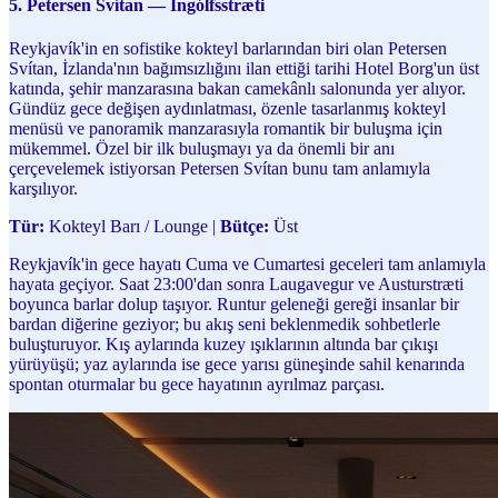
5. Petersen Svítan — Ingólfsstræti
Reykjavík'in en sofistike kokteyl barlarından biri olan Petersen
Svítan, İzlanda'nın bağımsızlığını ilan ettiği tarihi Hotel Borg'un üst
katında, şehir manzarasına bakan camekânlı salonunda yer alıyor.
Gündüz gece değişen aydınlatması, özenle tasarlanmış kokteyl
menüsü ve panoramik manzarasıyla romantik bir buluşma için
mükemmel. Özel bir ilk buluşmayı ya da önemli bir anı
çerçevelemek istiyorsan Petersen Svítan bunu tam anlamıyla
karşılıyor.
Tür:
Kokteyl Barı / Lounge |
Bütçe:
Üst
Reykjavík'in gece hayatı Cuma ve Cumartesi geceleri tam anlamıyla
hayata geçiyor. Saat 23:00'dan sonra Laugavegur ve Austurstræti
boyunca barlar dolup taşıyor. Runtur geleneği gereği insanlar bir
bardan diğerine geziyor; bu akış seni beklenmedik sohbetlerle
buluşturuyor. Kış aylarında kuzey ışıklarının altında bar çıkışı
yürüyüşü; yaz aylarında ise gece yarısı güneşinde sahil kenarında
spontan oturmalar bu gece hayatının ayrılmaz parçası.