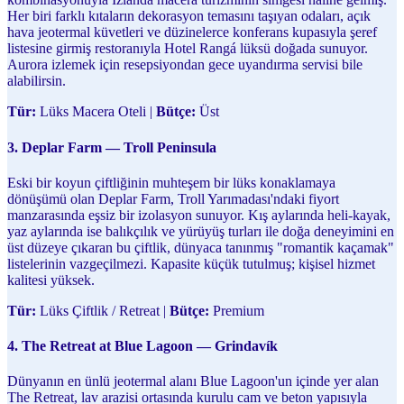
Her biri farklı kıtaların dekorasyon temasını taşıyan odaları, açık
hava jeotermal küvetleri ve düzinelerce konferans kupasıyla şeref
listesine girmiş restoranıyla Hotel Rangá lüksü doğada sunuyor.
Aurora izlemek için resepsiyondan gece uyandırma servisi bile
alabilirsin.
Tür:
Lüks Macera Oteli |
Bütçe:
Üst
3. Deplar Farm — Troll Peninsula
Eski bir koyun çiftliğinin muhteşem bir lüks konaklamaya
dönüşümü olan Deplar Farm, Troll Yarımadası'ndaki fiyort
manzarasında eşsiz bir izolasyon sunuyor. Kış aylarında heli-kayak,
yaz aylarında ise balıkçılık ve yürüyüş turları ile doğa deneyimini en
üst düzeye çıkaran bu çiftlik, dünyaca tanınmış "romantik kaçamak"
listelerinin vazgeçilmezi. Kapasite küçük tutulmuş; kişisel hizmet
kalitesi yüksek.
Tür:
Lüks Çiftlik / Retreat |
Bütçe:
Premium
4. The Retreat at Blue Lagoon — Grindavík
Dünyanın en ünlü jeotermal alanı Blue Lagoon'un içinde yer alan
The Retreat, lav arazisi ortasında kurulu cam ve beton yapısıyla