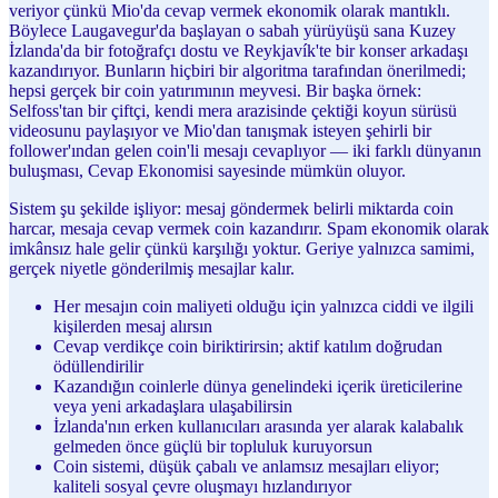
veriyor çünkü Mio'da cevap vermek ekonomik olarak mantıklı.
Böylece Laugavegur'da başlayan o sabah yürüyüşü sana Kuzey
İzlanda'da bir fotoğrafçı dostu ve Reykjavík'te bir konser arkadaşı
kazandırıyor. Bunların hiçbiri bir algoritma tarafından önerilmedi;
hepsi gerçek bir coin yatırımının meyvesi. Bir başka örnek:
Selfoss'tan bir çiftçi, kendi mera arazisinde çektiği koyun sürüsü
videosunu paylaşıyor ve Mio'dan tanışmak isteyen şehirli bir
follower'ından gelen coin'li mesajı cevaplıyor — iki farklı dünyanın
buluşması, Cevap Ekonomisi sayesinde mümkün oluyor.
Sistem şu şekilde işliyor: mesaj göndermek belirli miktarda coin
harcar, mesaja cevap vermek coin kazandırır. Spam ekonomik olarak
imkânsız hale gelir çünkü karşılığı yoktur. Geriye yalnızca samimi,
gerçek niyetle gönderilmiş mesajlar kalır.
Her mesajın coin maliyeti olduğu için yalnızca ciddi ve ilgili
kişilerden mesaj alırsın
Cevap verdikçe coin biriktirirsin; aktif katılım doğrudan
ödüllendirilir
Kazandığın coinlerle dünya genelindeki içerik üreticilerine
veya yeni arkadaşlara ulaşabilirsin
İzlanda'nın erken kullanıcıları arasında yer alarak kalabalık
gelmeden önce güçlü bir topluluk kuruyorsun
Coin sistemi, düşük çabalı ve anlamsız mesajları eliyor;
kaliteli sosyal çevre oluşmayı hızlandırıyor