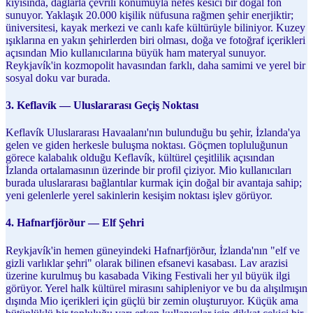
kıyısında, dağlarla çevrili konumuyla nefes kesici bir doğal fon
sunuyor. Yaklaşık 20.000 kişilik nüfusuna rağmen şehir enerjiktir;
üniversitesi, kayak merkezi ve canlı kafe kültürüyle biliniyor. Kuzey
ışıklarına en yakın şehirlerden biri olması, doğa ve fotoğraf içerikleri
açısından Mio kullanıcılarına büyük ham materyal sunuyor.
Reykjavík'in kozmopolit havasından farklı, daha samimi ve yerel bir
sosyal doku var burada.
3. Keflavík — Uluslararası Geçiş Noktası
Keflavík Uluslararası Havaalanı'nın bulunduğu bu şehir, İzlanda'ya
gelen ve giden herkesle buluşma noktası. Göçmen topluluğunun
görece kalabalık olduğu Keflavík, kültürel çeşitlilik açısından
İzlanda ortalamasının üzerinde bir profil çiziyor. Mio kullanıcıları
burada uluslararası bağlantılar kurmak için doğal bir avantaja sahip;
yeni gelenlerle yerel sakinlerin kesişim noktası işlev görüyor.
4. Hafnarfjörður — Elf Şehri
Reykjavík'in hemen güneyindeki Hafnarfjörður, İzlanda'nın "elf ve
gizli varlıklar şehri" olarak bilinen efsanevi kasabası. Lav arazisi
üzerine kurulmuş bu kasabada Viking Festivali her yıl büyük ilgi
görüyor. Yerel halk kültürel mirasını sahipleniyor ve bu da alışılmışın
dışında Mio içerikleri için güçlü bir zemin oluşturuyor. Küçük ama