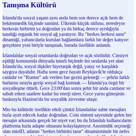
Tanışma Kültürü
İzlanda'da sosyal yaşam aynı anda hem son derece açık hem de
beklenmedik biçimde samimi. Ülkenin küçük nüfusu, neredeyse
herkesin birbirini ya doğrudan ya da birkaç derece ayrılığıyla
tanıdığı organik bir sosyal ağ yaratıyor. Bu "herkes herkesi tanır"
dinamiği, yabancılarla kurulan bağlantılara farklı bir değer katıyor:
gerçekten yeni biriyle tanışmak, burada özellikle anlamlı.
İzlandalılar sosyal ortamlarda doğrudan ve açık sözlüdür. Cinsiyet
eşitliği konusunda dünyada tutarlı biçimde üst sıralarda yer alan
İzlanda'da, sosyal ilişkiler hiyerarşik değil, yatay ve karşılıklı
saygıya dayalıdır. Hafta sonu gece hayatı Reykjavík'te oldukça
canlıdır ve "Runtur" adı verilen bar gezisi geleneği — şehrin farklı
barlarını sırayla gezip sosyal bağ kurmak — İzlanda'ya özgü bir
sosyalleşme ritüeli. Gece 23:00'dan sonra şehir bir anda canlanır ve
sabah erken saatlere kadar bu enerji sürer. Gece yarısı güneşinin
baskısıyla Haziran'da bu sosyallik zirvesine ulaşır.
Mio bu kültürde özellikle etkili çünkü İzlandalılar sahte mesajları
hızla ayırt edecek kadar doğrudan. Coin sistemi sayesinde gelen her
mesajın arkasında gerçek bir niyet var; bu da İzlandalı kullanıcıların
platforma hızla adapte olmasını kolaylaştırıyor. Anonimlik seçeneği
olan mioID, adanın "herkes birbirini tanır" dinamizminde bir nefes