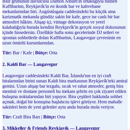
Blur grubunun davulcusu Damon Albarn'ın ortaklığıyla bilinen
Kaffibarinn, Reykjavík'in en ikonik bar ve kahvehane
mekanlarından biri. Augústúsgata caddesindeki bu küçük ama
karizmatik mekanda gündüz sakin bir kafe, gece ise canlı bir bar
atmosferi hâkim. Ahşap içi, vintage dekorasyon ve yerel
kalabalığıyla burada kendini Reykjavík'in gerçek sosyal dokusunun
içinde hissedersin. Özellikle hafta sonu gecelerinde DJ setleri ve
spontan sohbetlerle dolan Kaffibarinn, Laugavegur çevresinin en
uzun ömürlü kurumlarından.
Tür:
Bar / Kafe |
Bütçe:
Orta
2. Kaldi Bar — Laugavegur
Laugavegur caddesindeki Kaldi Bar, İzlanda'nın en iyi craft
biralarından birini sunan Kaldi bira markasının Reykjavík'teki amiral
gemisi. Uzun ahşap bar tezgahı, sıcak ve rahat atmosfer, geniş bira
menüsü ve dostane personeli bu mekanı şehrin en çok ziyaret edilen
buluşma noktalarından biri yapıyor. Bira çeşitleri hakkında sohbet
açmak, doğal bir konuşma başlatıcısı işlevi görüyor. Hem mahalle
sakinleri hem de yeni gelenler aynı anda burada mola veriyor.
Tür:
Craft Bira Barı |
Bütçe:
Orta
3. Mikkeller & Friends Reykjavík — Laugavegur