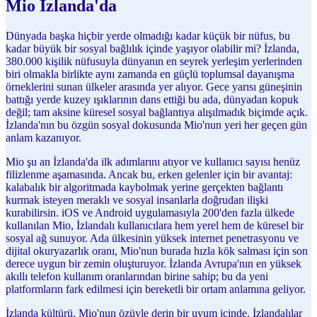
Mio İzlanda'da
Dünyada başka hiçbir yerde olmadığı kadar küçük bir nüfus, bu
kadar büyük bir sosyal bağlılık içinde yaşıyor olabilir mi? İzlanda,
380.000 kişilik nüfusuyla dünyanın en seyrek yerleşim yerlerinden
biri olmakla birlikte aynı zamanda en güçlü toplumsal dayanışma
örneklerini sunan ülkeler arasında yer alıyor. Gece yarısı güneşinin
battığı yerde kuzey ışıklarının dans ettiği bu ada, dünyadan kopuk
değil; tam aksine küresel sosyal bağlantıya alışılmadık biçimde açık.
İzlanda'nın bu özgün sosyal dokusunda Mio'nun yeri her geçen gün
anlam kazanıyor.
Mio şu an İzlanda'da ilk adımlarını atıyor ve kullanıcı sayısı henüz
filizlenme aşamasında. Ancak bu, erken gelenler için bir avantaj:
kalabalık bir algoritmada kaybolmak yerine gerçekten bağlantı
kurmak isteyen meraklı ve sosyal insanlarla doğrudan ilişki
kurabilirsin. iOS ve Android uygulamasıyla 200'den fazla ülkede
kullanılan Mio, İzlandalı kullanıcılara hem yerel hem de küresel bir
sosyal ağ sunuyor. Ada ülkesinin yüksek internet penetrasyonu ve
dijital okuryazarlık oranı, Mio'nun burada hızla kök salması için son
derece uygun bir zemin oluşturuyor. İzlanda Avrupa'nın en yüksek
akıllı telefon kullanım oranlarından birine sahip; bu da yeni
platformların fark edilmesi için bereketli bir ortam anlamına geliyor.
İzlanda kültürü, Mio'nun özüyle derin bir uyum içinde. İzlandalılar