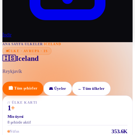
İndir
ANA SAYFA
/
ULKELER
/
ICELAND
ÜLKE · AVRUPA · IS
Iceland
🇮🇸
Reykjavík
🏙
Tüm şehirler
👥
Üyeler
←
Tüm ülkeler
//
ÜLKE KARTI
1
+
Mio üyesi
8 şehirde aktif
353.6K
🌐
Nüfus