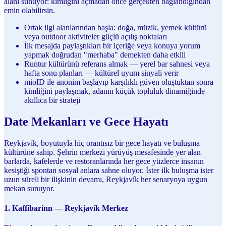
alanı sunuyor: kimliğini açmadan önce gerçekten bağlandığından
emin olabilirsin.
Ortak ilgi alanlarından başla: doğa, müzik, yemek kültürü
veya outdoor aktiviteler güçlü açılış noktaları
İlk mesajda paylaştıkları bir içeriğe veya konuya yorum
yapmak doğrudan "merhaba" demekten daha etkili
Runtur kültürünü referans almak — yerel bar sahnesi veya
hafta sonu planları — kültürel uyum sinyali verir
mioID ile anonim başlayıp karşılıklı güven oluştuktan sonra
kimliğini paylaşmak, adanın küçük topluluk dinamiğinde
akıllıca bir strateji
Date Mekanları ve Gece Hayatı
Reykjavík, boyutuyla hiç orantısız bir gece hayatı ve buluşma
kültürüne sahip. Şehrin merkezi yürüyüş mesafesinde yer alan
barlarda, kafelerde ve restoranlarında her gece yüzlerce insanın
kesiştiği spontan sosyal anlara sahne oluyor. İster ilk buluşma ister
uzun süreli bir ilişkinin devamı, Reykjavík her senaryoya uygun
mekan sunuyor.
1. Kaffibarinn — Reykjavík Merkez