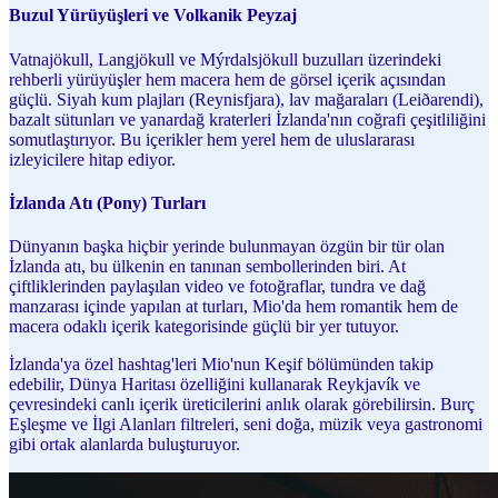
Buzul Yürüyüşleri ve Volkanik Peyzaj
Vatnajökull, Langjökull ve Mýrdalsjökull buzulları üzerindeki
rehberli yürüyüşler hem macera hem de görsel içerik açısından
güçlü. Siyah kum plajları (Reynisfjara), lav mağaraları (Leiðarendi),
bazalt sütunları ve yanardağ kraterleri İzlanda'nın coğrafi çeşitliliğini
somutlaştırıyor. Bu içerikler hem yerel hem de uluslararası
izleyicilere hitap ediyor.
İzlanda Atı (Pony) Turları
Dünyanın başka hiçbir yerinde bulunmayan özgün bir tür olan
İzlanda atı, bu ülkenin en tanınan sembollerinden biri. At
çiftliklerinden paylaşılan video ve fotoğraflar, tundra ve dağ
manzarası içinde yapılan at turları, Mio'da hem romantik hem de
macera odaklı içerik kategorisinde güçlü bir yer tutuyor.
İzlanda'ya özel hashtag'leri Mio'nun Keşif bölümünden takip
edebilir, Dünya Haritası özelliğini kullanarak Reykjavík ve
çevresindeki canlı içerik üreticilerini anlık olarak görebilirsin. Burç
Eşleşme ve İlgi Alanları filtreleri, seni doğa, müzik veya gastronomi
gibi ortak alanlarda buluşturuyor.