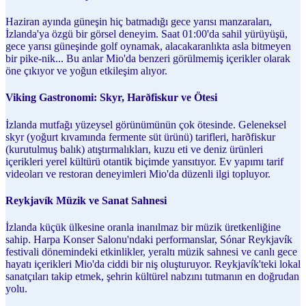
Haziran ayında güneşin hiç batmadığı gece yarısı manzaraları,
İzlanda'ya özgü bir görsel deneyim. Saat 01:00'da sahil yürüyüşü,
gece yarısı güneşinde golf oynamak, alacakaranlıkta asla bitmeyen
bir pike-nik... Bu anlar Mio'da benzeri görülmemiş içerikler olarak
öne çıkıyor ve yoğun etkileşim alıyor.
Viking Gastronomi: Skyr, Harðfiskur ve Ötesi
İzlanda mutfağı yüzeysel görünümünün çok ötesinde. Geleneksel
skyr (yoğurt kıvamında fermente süt ürünü) tarifleri, harðfiskur
(kurutulmuş balık) atıştırmalıkları, kuzu eti ve deniz ürünleri
içerikleri yerel kültürü otantik biçimde yansıtıyor. Ev yapımı tarif
videoları ve restoran deneyimleri Mio'da düzenli ilgi topluyor.
Reykjavík Müzik ve Sanat Sahnesi
İzlanda küçük ülkesine oranla inanılmaz bir müzik üretkenliğine
sahip. Harpa Konser Salonu'ndaki performanslar, Sónar Reykjavík
festivali dönemindeki etkinlikler, yeraltı müzik sahnesi ve canlı gece
hayatı içerikleri Mio'da ciddi bir niş oluşturuyor. Reykjavík'teki lokal
sanatçıları takip etmek, şehrin kültürel nabzını tutmanın en doğrudan
yolu.