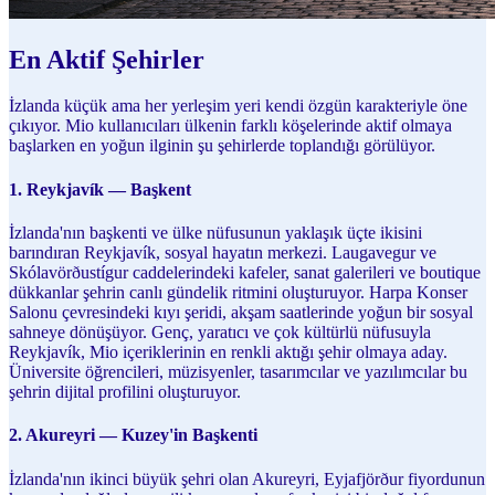
En Aktif Şehirler
İzlanda küçük ama her yerleşim yeri kendi özgün karakteriyle öne
çıkıyor. Mio kullanıcıları ülkenin farklı köşelerinde aktif olmaya
başlarken en yoğun ilginin şu şehirlerde toplandığı görülüyor.
1. Reykjavík — Başkent
İzlanda'nın başkenti ve ülke nüfusunun yaklaşık üçte ikisini
barındıran Reykjavík, sosyal hayatın merkezi. Laugavegur ve
Skólavörðustígur caddelerindeki kafeler, sanat galerileri ve boutique
dükkanlar şehrin canlı gündelik ritmini oluşturuyor. Harpa Konser
Salonu çevresindeki kıyı şeridi, akşam saatlerinde yoğun bir sosyal
sahneye dönüşüyor. Genç, yaratıcı ve çok kültürlü nüfusuyla
Reykjavík, Mio içeriklerinin en renkli aktığı şehir olmaya aday.
Üniversite öğrencileri, müzisyenler, tasarımcılar ve yazılımcılar bu
şehrin dijital profilini oluşturuyor.
2. Akureyri — Kuzey'in Başkenti
İzlanda'nın ikinci büyük şehri olan Akureyri, Eyjafjörður fiyordunun