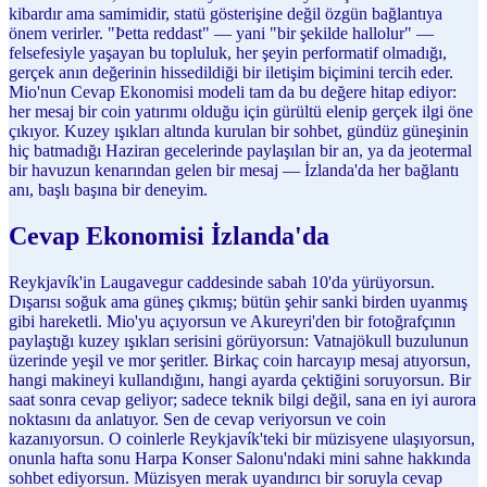
kibardır ama samimidir, statü gösterişine değil özgün bağlantıya
önem verirler. "Þetta reddast" — yani "bir şekilde hallolur" —
felsefesiyle yaşayan bu topluluk, her şeyin performatif olmadığı,
gerçek anın değerinin hissedildiği bir iletişim biçimini tercih eder.
Mio'nun Cevap Ekonomisi modeli tam da bu değere hitap ediyor:
her mesaj bir coin yatırımı olduğu için gürültü elenip gerçek ilgi öne
çıkıyor. Kuzey ışıkları altında kurulan bir sohbet, gündüz güneşinin
hiç batmadığı Haziran gecelerinde paylaşılan bir an, ya da jeotermal
bir havuzun kenarından gelen bir mesaj — İzlanda'da her bağlantı
anı, başlı başına bir deneyim.
Cevap Ekonomisi İzlanda'da
Reykjavík'in Laugavegur caddesinde sabah 10'da yürüyorsun.
Dışarısı soğuk ama güneş çıkmış; bütün şehir sanki birden uyanmış
gibi hareketli. Mio'yu açıyorsun ve Akureyri'den bir fotoğrafçının
paylaştığı kuzey ışıkları serisini görüyorsun: Vatnajökull buzulunun
üzerinde yeşil ve mor şeritler. Birkaç coin harcayıp mesaj atıyorsun,
hangi makineyi kullandığını, hangi ayarda çektiğini soruyorsun. Bir
saat sonra cevap geliyor; sadece teknik bilgi değil, sana en iyi aurora
noktasını da anlatıyor. Sen de cevap veriyorsun ve coin
kazanıyorsun. O coinlerle Reykjavík'teki bir müzisyene ulaşıyorsun,
onunla hafta sonu Harpa Konser Salonu'ndaki mini sahne hakkında
sohbet ediyorsun. Müzisyen merak uyandırıcı bir soruyla cevap