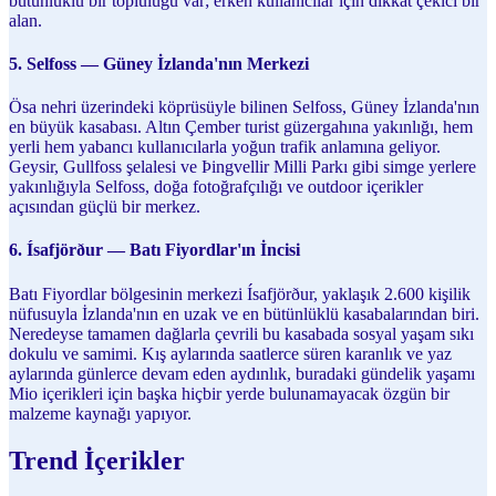
bütünlüklü bir topluluğu var; erken kullanıcılar için dikkat çekici bir
alan.
5. Selfoss — Güney İzlanda'nın Merkezi
Ösa nehri üzerindeki köprüsüyle bilinen Selfoss, Güney İzlanda'nın
en büyük kasabası. Altın Çember turist güzergahına yakınlığı, hem
yerli hem yabancı kullanıcılarla yoğun trafik anlamına geliyor.
Geysir, Gullfoss şelalesi ve Þingvellir Milli Parkı gibi simge yerlere
yakınlığıyla Selfoss, doğa fotoğrafçılığı ve outdoor içerikler
açısından güçlü bir merkez.
6. Ísafjörður — Batı Fiyordlar'ın İncisi
Batı Fiyordlar bölgesinin merkezi Ísafjörður, yaklaşık 2.600 kişilik
nüfusuyla İzlanda'nın en uzak ve en bütünlüklü kasabalarından biri.
Neredeyse tamamen dağlarla çevrili bu kasabada sosyal yaşam sıkı
dokulu ve samimi. Kış aylarında saatlerce süren karanlık ve yaz
aylarında günlerce devam eden aydınlık, buradaki gündelik yaşamı
Mio içerikleri için başka hiçbir yerde bulunamayacak özgün bir
malzeme kaynağı yapıyor.
Trend İçerikler