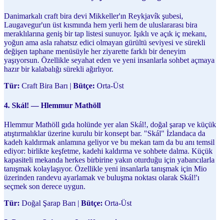
Danimarkalı craft bira devi Mikkeller'ın Reykjavík şubesi,
Laugavegur'un üst kısmında hem yerli hem de uluslararası bira
meraklılarına geniş bir tap listesi sunuyor. Işıklı ve açık iç mekanı,
yoğun ama asla rahatsız edici olmayan gürültü seviyesi ve sürekli
değişen taphane menüsüyle her ziyarette farklı bir deneyim
yaşıyorsun. Özellikle seyahat eden ve yeni insanlarla sohbet açmaya
hazır bir kalabalığı sürekli ağırlıyor.
Tür:
Craft Bira Barı |
Bütçe:
Orta-Üst
4. Skál! — Hlemmur Mathöll
Hlemmur Mathöll gıda holünde yer alan Skál!, doğal şarap ve küçük
atıştırmalıklar üzerine kurulu bir konsept bar. "Skál" İzlandaca da
kadeh kaldırmak anlamına geliyor ve bu mekan tam da bu anı temsil
ediyor: birlikte keşfetme, kadehi kaldırma ve sohbete dalma. Küçük
kapasiteli mekanda herkes birbirine yakın oturduğu için yabancılarla
tanışmak kolaylaşıyor. Özellikle yeni insanlarla tanışmak için Mio
üzerinden randevu ayarlamak ve buluşma noktası olarak Skál!'ı
seçmek son derece uygun.
Tür:
Doğal Şarap Barı |
Bütçe:
Orta-Üst