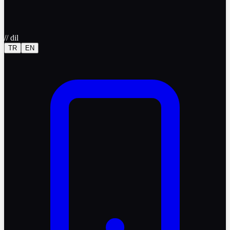
//
dil
TR
EN