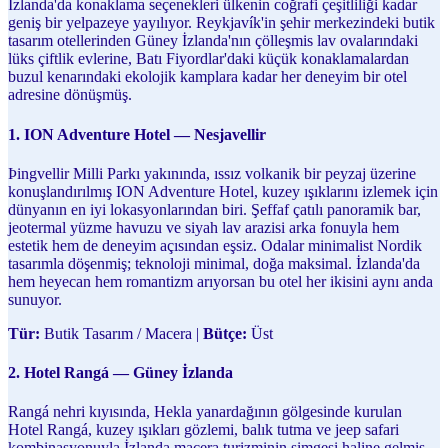
İzlanda'da konaklama seçenekleri ülkenin coğrafi çeşitliliği kadar
geniş bir yelpazeye yayılıyor. Reykjavík'in şehir merkezindeki butik
tasarım otellerinden Güney İzlanda'nın çölleşmis lav ovalarındaki
lüks çiftlik evlerine, Batı Fiyordlar'daki küçük konaklamalardan
buzul kenarındaki ekolojik kamplara kadar her deneyim bir otel
adresine dönüşmüş.
1. ION Adventure Hotel — Nesjavellir
Þingvellir Milli Parkı yakınında, ıssız volkanik bir peyzaj üzerine
konuşlandırılmış ION Adventure Hotel, kuzey ışıklarını izlemek için
dünyanın en iyi lokasyonlarından biri. Şeffaf çatılı panoramik bar,
jeotermal yüzme havuzu ve siyah lav arazisi arka fonuyla hem
estetik hem de deneyim açısından eşsiz. Odalar minimalist Nordik
tasarımla döşenmiş; teknoloji minimal, doğa maksimal. İzlanda'da
hem heyecan hem romantizm arıyorsan bu otel her ikisini aynı anda
sunuyor.
Tür:
Butik Tasarım / Macera |
Bütçe:
Üst
2. Hotel Rangá — Güney İzlanda
Rangá nehri kıyısında, Hekla yanardağının gölgesinde kurulan
Hotel Rangá, kuzey ışıkları gözlemi, balık tutma ve jeep safari
kombinasyonuyla İzlanda macera turizminin simgesi haline gelmiş.