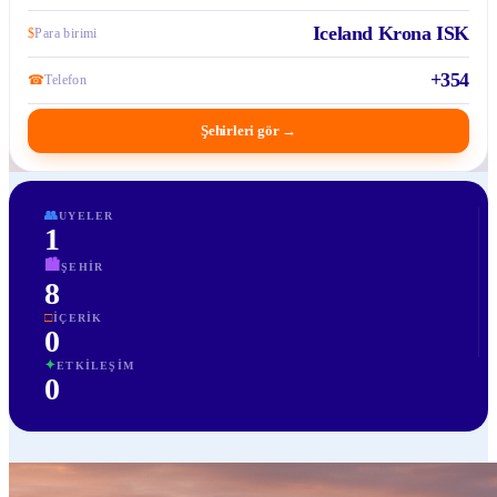
Iceland Krona ISK
$
Para birimi
+354
☎
Telefon
Şehirleri gör
→
👥
UYELER
1
🏙
ŞEHIR
8
□
İÇERIK
0
✦
ETKILEŞIM
0