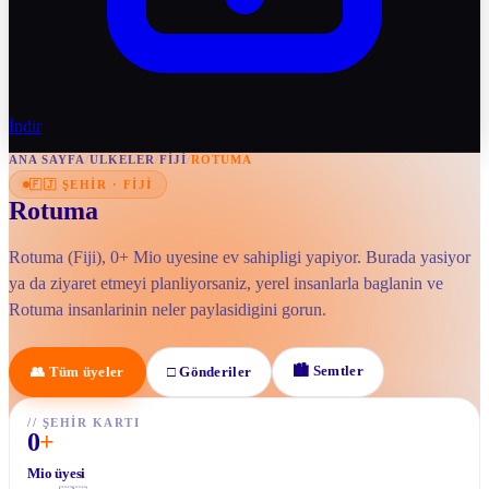
İndir
ANA SAYFA
/
ULKELER
/
FIJI
/
ROTUMA
🇫🇯
ŞEHIR
·
FIJI
Rotuma
Rotuma (Fiji), 0+ Mio uyesine ev sahipligi yapiyor. Burada yasiyor
ya da ziyaret etmeyi planliyorsaniz, yerel insanlarla baglanin ve
Rotuma insanlarinin neler paylasidigini gorun.
🏙
Semtler
👥
Tüm üyeler
□
Gönderiler
//
ŞEHIR KARTI
0
+
Mio üyesi