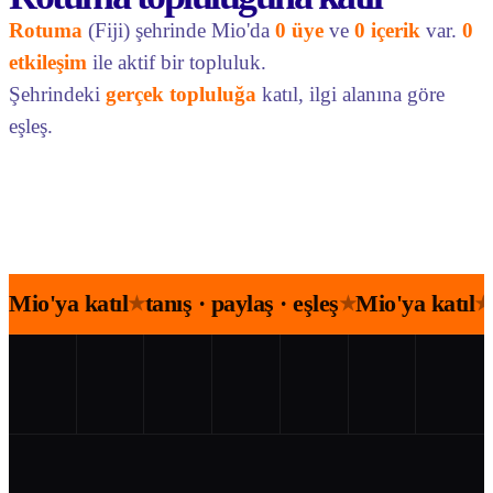
Rotuma
(Fiji) şehrinde Mio'da
0 üye
ve
0 içerik
var.
0
etkileşim
ile aktif bir topluluk.
Şehrindeki
gerçek topluluğa
katıl, ilgi alanına göre
eşleş.
Mio'ya katıl
tanış · paylaş · eşleş
Mio'ya katıl
★
★
★