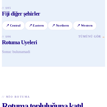
göstermek gibi noktalara dikkat etmek gerekir.
// §05
Fiji diğer şehirler
📍
Central
📍
Eastern
📍
Northern
📍
Western
TÜMÜNÜ GÖR
→
// §06
Rotuma Uyeleri
Sonuc bulunamadi
//
MIO ROTUMA
Rotuma topluluğuna katıl