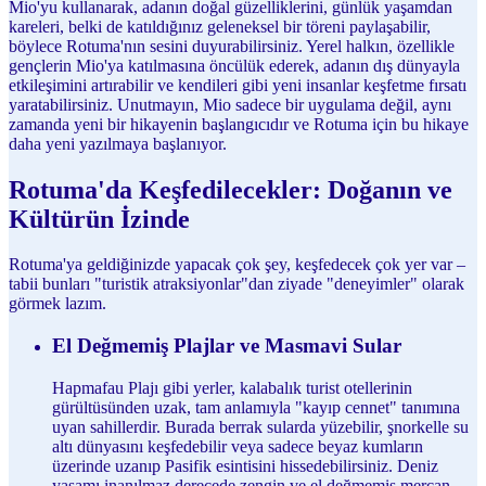
Mio'yu kullanarak, adanın doğal güzelliklerini, günlük yaşamdan
kareleri, belki de katıldığınız geleneksel bir töreni paylaşabilir,
böylece Rotuma'nın sesini duyurabilirsiniz. Yerel halkın, özellikle
gençlerin Mio'ya katılmasına öncülük ederek, adanın dış dünyayla
etkileşimini artırabilir ve kendileri gibi yeni insanlar keşfetme fırsatı
yaratabilirsiniz. Unutmayın, Mio sadece bir uygulama değil, aynı
zamanda yeni bir hikayenin başlangıcıdır ve Rotuma için bu hikaye
daha yeni yazılmaya başlanıyor.
Rotuma'da Keşfedilecekler: Doğanın ve
Kültürün İzinde
Rotuma'ya geldiğinizde yapacak çok şey, keşfedecek çok yer var –
tabii bunları "turistik atraksiyonlar"dan ziyade "deneyimler" olarak
görmek lazım.
El Değmemiş Plajlar ve Masmavi Sular
Hapmafau Plajı gibi yerler, kalabalık turist otellerinin
gürültüsünden uzak, tam anlamıyla "kayıp cennet" tanımına
uyan sahillerdir. Burada berrak sularda yüzebilir, şnorkelle su
altı dünyasını keşfedebilir veya sadece beyaz kumların
üzerinde uzanıp Pasifik esintisini hissedebilirsiniz. Deniz
yaşamı inanılmaz derecede zengin ve el değmemiş mercan