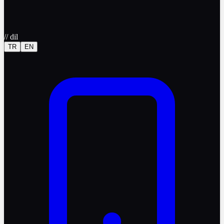
//
dil
TR
EN