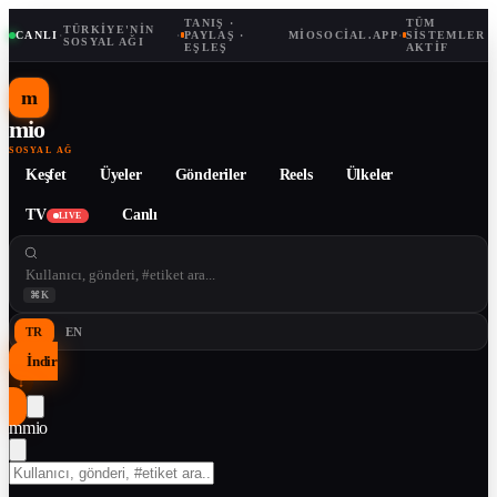
TANIŞ ·
TÜM
TÜRKIYE'NIN
CANLI
·
·
PAYLAŞ ·
MIOSOCIAL.APP
·
SISTEMLER
SOSYAL AĞI
EŞLEŞ
AKTIF
m
mio
SOSYAL AĞ
Keşfet
Üyeler
Gönderiler
Reels
Ülkeler
TV
Canlı
LIVE
⌘K
TR
EN
İndir
↓
m
mio