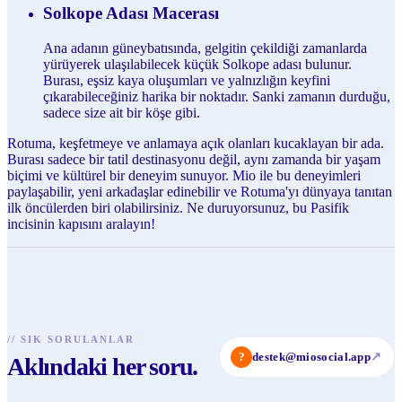
Solkope Adası Macerası
Ana adanın güneybatısında, gelgitin çekildiği zamanlarda
yürüyerek ulaşılabilecek küçük Solkope adası bulunur.
Burası, eşsiz kaya oluşumları ve yalnızlığın keyfini
çıkarabileceğiniz harika bir noktadır. Sanki zamanın durduğu,
sadece size ait bir köşe gibi.
Rotuma, keşfetmeye ve anlamaya açık olanları kucaklayan bir ada.
Burası sadece bir tatil destinasyonu değil, aynı zamanda bir yaşam
biçimi ve kültürel bir deneyim sunuyor. Mio ile bu deneyimleri
paylaşabilir, yeni arkadaşlar edinebilir ve Rotuma'yı dünyaya tanıtan
ilk öncülerden biri olabilirsiniz. Ne duruyorsunuz, bu Pasifik
incisinin kapısını aralayın!
//
SIK SORULANLAR
?
destek@miosocial.app
↗
Aklındaki her soru.