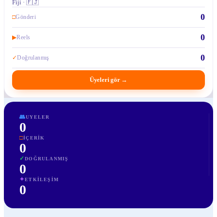
Fiji · 🇫🇯
0
□
Gönderi
0
▶
Reels
0
✓
Doğrulanmış
Üyeleri gör
→
👥
UYELER
0
□
İÇERIK
0
✓
DOĞRULANMIŞ
0
✦
ETKILEŞIM
0