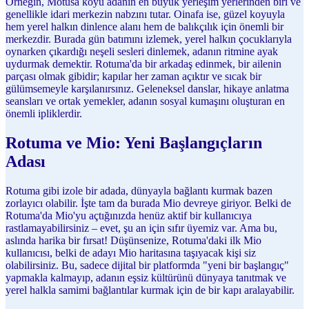
Örneğin, Motusa köyü adanın en büyük yerleşim yerlerinden biri ve
genellikle idari merkezin nabzını tutar. Oinafa ise, güzel koyuyla
hem yerel halkın dinlence alanı hem de balıkçılık için önemli bir
merkezdir. Burada gün batımını izlemek, yerel halkın çocuklarıyla
oynarken çıkardığı neşeli sesleri dinlemek, adanın ritmine ayak
uydurmak demektir. Rotuma'da bir arkadaş edinmek, bir ailenin
parçası olmak gibidir; kapılar her zaman açıktır ve sıcak bir
gülümsemeyle karşılanırsınız. Geleneksel danslar, hikaye anlatma
seansları ve ortak yemekler, adanın sosyal kumaşını oluşturan en
önemli ipliklerdir.
Rotuma ve Mio: Yeni Başlangıçların
Adası
Rotuma gibi izole bir adada, dünyayla bağlantı kurmak bazen
zorlayıcı olabilir. İşte tam da burada Mio devreye giriyor. Belki de
Rotuma'da Mio'yu açtığınızda henüz aktif bir kullanıcıya
rastlamayabilirsiniz – evet, şu an için sıfır üyemiz var. Ama bu,
aslında harika bir fırsat! Düşünsenize, Rotuma'daki ilk Mio
kullanıcısı, belki de adayı Mio haritasına taşıyacak kişi siz
olabilirsiniz. Bu, sadece dijital bir platformda "yeni bir başlangıç"
yapmakla kalmayıp, adanın eşsiz kültürünü dünyaya tanıtmak ve
yerel halkla samimi bağlantılar kurmak için de bir kapı aralayabilir.