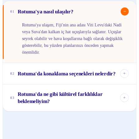
Rotuma'ya nasıl ulaşılır?
−
01
Rotuma'ya ulaşım, Fiji'nin ana adası Viti Levu'daki Nadi
veya Suva'dan kalkan iç hat uçuşlarıyla sağlanır. Uçuşlar
seyrek olabilir ve hava koşullarına bağlı olarak değişiklik
gösterebilir, bu yüzden planlarınızı önceden yapmak
önemlidir.
Rotuma'da konaklama seçenekleri nelerdir?
+
02
Rotuma'da büyük oteller veya tatil köyleri bulunmaz.
Rotuma'da ne gibi kültürel farklılıklar
Konaklama genellikle yerel ailelerin misafirhanelerinde veya
+
03
beklemeliyim?
topluluk tabanlı basit pansiyonlarda sağlanır. Bu, adanın
yerel yaşamına daha yakından tanıklık etmek için harika bir
Rotuma kültürü, Fiji'nin ana adasından farklı ve Polinezya
fırsattır.
etkileri taşır. Geleneklere ve yerel adetlere saygı çok
önemlidir. Özellikle köylerde mütevazı giyinmek, izin
almadan fotoğraf çekmemek ve pazar günleri sessizliğe özen