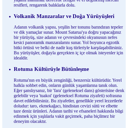
resifleri, rengarenk balıklarla dolu.
Volkanik Manzaralar ve Doğa Yürüyüşleri
Adanın volkanik yapısı, yeşilin her tonunu barındıran tepeler
ve dik yamaçlar sunar. Mount Satarua'ya doğru yapacağınız
bir yürüyüş, size adanın ve çevresindeki okyanusun nefes
kesici panoramik manzaralarını sunar. Yol boyunca egzotik
bitki örtüsü ve belki de nadir kuş türleriyle karşılaşabilirsiniz.
Bu yürüyüşler, doğayla gerçekten iç içe olmak isteyenler için
idealdir.
Rotuma Kültürüyle Bütünleşme
Rotuma'nın en büyük zenginliği, benzersiz kültürüdür. Yerel
halkla sohbet edin, onların günlük yaşamlarına tanık olun.
Eğer şanslıysanız, bir 'fara' (geleneksel dans) gösterisine denk
gelebilir veya 'tuakoi' (geleneksel Rotuma ziyafeti) sofrasına
davet edilebilirsiniz. Bu ziyafetler, genellikle yerel lezzetlerle
doludur: taro, ekmekağacı, hindistan cevizi sütü ve elbette
taze deniz ürünleri. Adanın tarihi ve efsaneleri hakkında bilgi
edinmek için yaşlılarla vakit geçirmek, paha biçilmez bir
deneyim olacaktır.