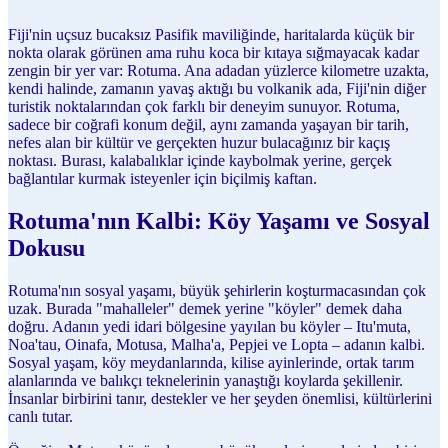
Fiji'nin uçsuz bucaksız Pasifik maviliğinde, haritalarda küçük bir
nokta olarak görünen ama ruhu koca bir kıtaya sığmayacak kadar
zengin bir yer var: Rotuma. Ana adadan yüzlerce kilometre uzakta,
kendi halinde, zamanın yavaş aktığı bu volkanik ada, Fiji'nin diğer
turistik noktalarından çok farklı bir deneyim sunuyor. Rotuma,
sadece bir coğrafi konum değil, aynı zamanda yaşayan bir tarih,
nefes alan bir kültür ve gerçekten huzur bulacağınız bir kaçış
noktası. Burası, kalabalıklar içinde kaybolmak yerine, gerçek
bağlantılar kurmak isteyenler için biçilmiş kaftan.
Rotuma'nın Kalbi: Köy Yaşamı ve Sosyal
Dokusu
Rotuma'nın sosyal yaşamı, büyük şehirlerin koşturmacasından çok
uzak. Burada "mahalleler" demek yerine "köyler" demek daha
doğru. Adanın yedi idari bölgesine yayılan bu köyler – Itu'muta,
Noa'tau, Oinafa, Motusa, Malha'a, Pepjei ve Lopta – adanın kalbi.
Sosyal yaşam, köy meydanlarında, kilise ayinlerinde, ortak tarım
alanlarında ve balıkçı teknelerinin yanaştığı koylarda şekillenir.
İnsanlar birbirini tanır, destekler ve her şeyden önemlisi, kültürlerini
canlı tutar.