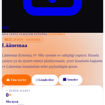
İndir
ANA SAYFA
/
ULKELER
/
ESTONIA
/
LÄÄNEMAA
🇪🇪
ŞEHIR
·
ESTONIA
Läänemaa
Läänemaa (Estonia), 0+ Mio uyesine ev sahipligi yapiyor. Burada
yasiyor ya da ziyaret etmeyi planliyorsaniz, yerel insanlarla baglanin
ve Läänemaa insanlarinin neler paylasidigini gorun.
🏙
Semtler
👥
Tüm üyeler
□
Gönderiler
//
ŞEHIR KARTI
0
+
Mio üyesi