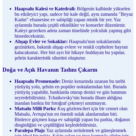
Haapsalu Kalesi ve Katedrali:
Bölgenin kalbinde yükselen
bu etkileyici yapı, sadece bir kale değil, aynı zamanda "Beyaz
Kadın" efsanesine ev sahipliği yapan mistik bir yer. Yaz
aylarında burada çeşitli etkinlikler ve konserler düzenlenir.
Kaleyi gezerken adeta zaman tünelinde yolculuk yapmış gibi
hissedeceksiniz.
Ahşap Evler ve Sokaklar:
Haapsalu'nun sokaklarında
gezinirken, bakımlı ahşap evlere ve renkli cephelere hayran
kalacaksınız. Her biri ayrı bir hikaye fısıldayan bu yapılar,
şehrin karakteristik siluetini oluşturur.
Doğa ve Açık Havanın Tadını Çıkarın
Haapsalu Promenade:
Deniz kenarında uzanan bu tarihi
yürüyüş yolu, şehrin en popüler noktalarından biri. Burada
yürüyüş yapabilir, banklarda oturup denizi ve gün batımını
seyredebilirsiniz. Tchaikovsky'nin burada ilham aldığına
inanılan bankta bir fotoğraf çekmeyi unutmayın.
Matsalu Milli Parkı:
Kuş gözlemcileri için bir cennet olan
Matsalu, Avrupa'nın en önemli sulak alanlarından biri.
Binlerce göçmen kuşa ev sahipliği yapan bu parkta, doğanın
dinginliğini ve çeşitliliğini keşfedebilirsiniz.
Paralepa Plajı:
Yaz aylarında serinlemek ve güneşlenmek
için ideal bir nokta. Sakin suları ve ince kumuyla aileler için