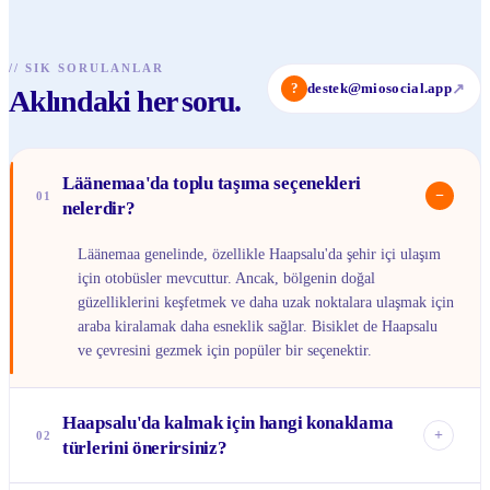
//
SIK SORULANLAR
?
destek@miosocial.app
↗
Aklındaki her soru.
Läänemaa'da toplu taşıma seçenekleri
−
01
nelerdir?
Läänemaa genelinde, özellikle Haapsalu'da şehir içi ulaşım
için otobüsler mevcuttur. Ancak, bölgenin doğal
güzelliklerini keşfetmek ve daha uzak noktalara ulaşmak için
araba kiralamak daha esneklik sağlar. Bisiklet de Haapsalu
ve çevresini gezmek için popüler bir seçenektir.
Haapsalu'da kalmak için hangi konaklama
+
02
türlerini önerirsiniz?