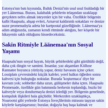
Estonya'nın batı kıyısında, Baltık Denizi'nin usul usul fısıldadığı bir
yer Läänemaa. Burası, kalabalık şehirlerin telaşından uzaklaşıp
gerçekten nefes almak isteyenler için bir vaha. Özellikle bölgenin
kalbi Haapsalu, ahşap evleri, Arnavut kaldırımlı sokakları ve denize
nazır promenadıyla adeta bir kartpostal güzelliğinde. Läänemaa'ya
adım attığınızda, zamanın kendi ritminde aktığını, her köşede bir
hikayenin saklı olduğunu hissedeceksiniz.
Sakin Ritmiyle Läänemaa'nın Sosyal
Yaşamı
Haapsalu'nun sosyal hayatı, büyük şehirlerdeki gibi gürültülü değil,
daha çok dingin ve samimi. İnsanlar, yaz akşamları Külluse
Rannatee boyunca yürüyüş yapar, deniz havasını içine çeker.
Lossiplats çevresindeki küçük kafeler, yerel halkın öğleden sonra
kahvesi için buluştuğu noktalar. Burada 'koşturmaca' diye bir
kavram yok; sohbetler daha uzun, gülüşmeler daha içten. Haapsalu
Promenade, özellikle gün batımında herkesin toplandığı, buzlu bir
kahveyle veya dondurmayla denizi izlediği yer. Bölgenin genelinde,
komşuluk ilişkileri hala güçlüdür. Merkezden uzaklaştıkça,
Noarootsi gibi yerlerde Estonya İsveçlilerinin mirasını taşıyan sakin
köylerle karşılaşırsınız; buralar, doğayla baş başa kalmak ve