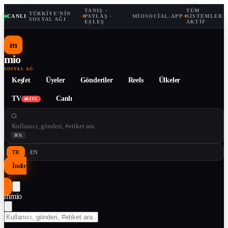
TANIŞ ·
TÜM
TÜRKIYE'NIN
CANLI
·
·
PAYLAŞ ·
MIOSOCIAL.APP
·
SISTEMLER
SOSYAL AĞI
EŞLEŞ
AKTIF
m
mio
SOSYAL AĞ
Keşfet
Üyeler
Gönderiler
Reels
Ülkeler
TV
Canlı
LIVE
⌘K
TR
EN
İndir
↓
m
mio