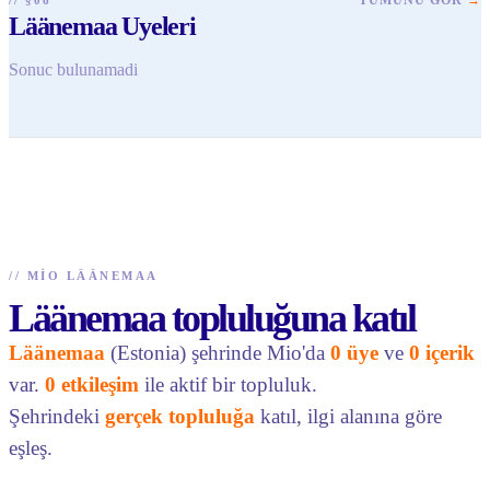
Läänemaa Uyeleri
Sonuc bulunamadi
//
MIO LÄÄNEMAA
Läänemaa topluluğuna katıl
Läänemaa
(Estonia) şehrinde Mio'da
0 üye
ve
0 içerik
var.
0 etkileşim
ile aktif bir topluluk.
Şehrindeki
gerçek topluluğa
katıl, ilgi alanına göre
eşleş.