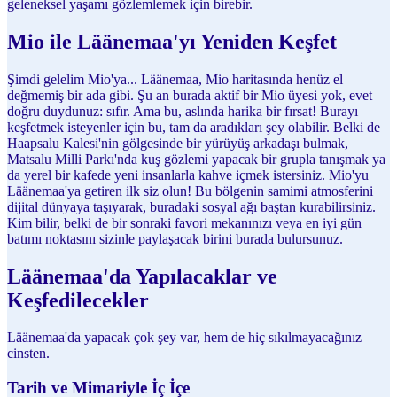
geleneksel yaşamı gözlemlemek için birebir.
Mio ile Läänemaa'yı Yeniden Keşfet
Şimdi gelelim Mio'ya... Läänemaa, Mio haritasında henüz el
değmemiş bir ada gibi. Şu an burada aktif bir Mio üyesi yok, evet
doğru duydunuz: sıfır. Ama bu, aslında harika bir fırsat! Burayı
keşfetmek isteyenler için bu, tam da aradıkları şey olabilir. Belki de
Haapsalu Kalesi'nin gölgesinde bir yürüyüş arkadaşı bulmak,
Matsalu Milli Parkı'nda kuş gözlemi yapacak bir grupla tanışmak ya
da yerel bir kafede yeni insanlarla kahve içmek istersiniz. Mio'yu
Läänemaa'ya getiren ilk siz olun! Bu bölgenin samimi atmosferini
dijital dünyaya taşıyarak, buradaki sosyal ağı baştan kurabilirsiniz.
Kim bilir, belki de bir sonraki favori mekanınızı veya en iyi gün
batımı noktasını sizinle paylaşacak birini burada bulursunuz.
Läänemaa'da Yapılacaklar ve
Keşfedilecekler
Läänemaa'da yapacak çok şey var, hem de hiç sıkılmayacağınız
cinsten.
Tarih ve Mimariyle İç İçe