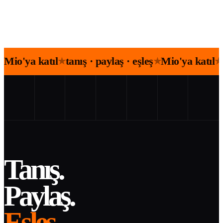
Mio'ya katıl
tanış · paylaş · eşleş
Mio'ya katıl
★
★
★
Tanış.
Paylaş.
Eşleş.