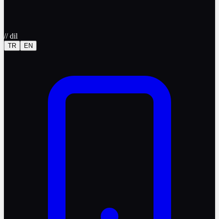
//
dil
TR
EN