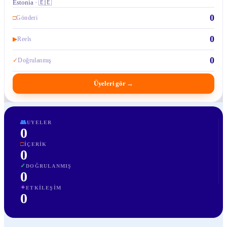
Estonia · 🇪🇪
0
□
Gönderi
0
▶
Reels
0
✓
Doğrulanmış
Üyeleri gör
→
👥
UYELER
0
□
İÇERIK
0
✓
DOĞRULANMIŞ
0
✦
ETKILEŞIM
0