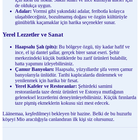
de oldukça uygun.
Adalar:
Vormsi gibi yakındaki adalar, feribotla kolayca
ulaşabileceğiniz, bozulmamış doğası ve özgün kültürüyle
günübirlik kaçamaklar için harika seçenekler sunar.
Yerel Lezzetler ve Sanat
Haapsalu Şalı (pits):
Bu bölgeye özgü, tüy kadar hafif ve
ince, el işi dantel şallar, gerçek birer sanat eseri. Şehir
merkezindeki küçük butiklerde bu zarif ürünleri bulabilir,
hatta yapımını izleyebilirsiniz.
Çamur Banyoları:
Haapsalu, yüzyıllardır şifa veren çamur
banyolarıyla ünlüdür. Tarihi kaplıcalarda dinlenmek ve
yenilenmek için harika bir fırsat.
Yerel Kafeler ve Restoranlar:
Şehirdeki samimi
restoranlarda taze deniz ürünleri ve Estonya mutfağının
geleneksel lezzetlerini deneyimleyebilirsiniz. Küçük fırınlarda
taze pişmiş ekmeklerin kokusu sizi mest edecek.
Läänemaa, keşfedilmeyi bekleyen bir hazine. Belki de bu huzurlu
köşeyi Mio aracılığıyla canlandıran ilk kişi siz olursunuz.