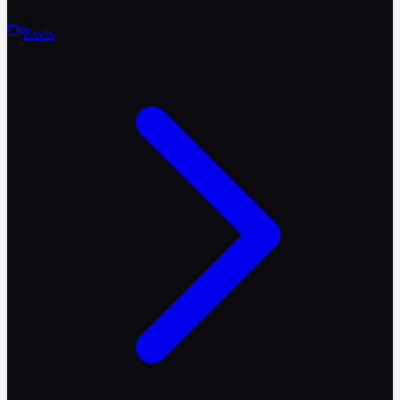
Reels