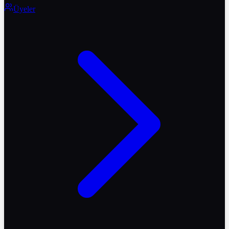
Üyeler