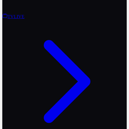
TV
LIVE