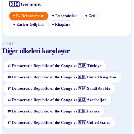
🇩🇪
Germany
♥
Ev Dekorasyonu
♥
Fotoğrafçılık
♥
Gezi
1
1
1
♥
Kariyer Gelişimi
♥
Kitaplar
1
1
// §07
Diğer ülkeleri karşılaştır
⇄
Democratic Republic of the Congo
vs
🇹🇷
Türkiye
⇄
Democratic Republic of the Congo
vs
🇬🇧
United Kingdom
⇄
Democratic Republic of the Congo
vs
🇸🇦
Saudi Arabia
⇄
Democratic Republic of the Congo
vs
🇦🇿
Azerbaijan
⇄
Democratic Republic of the Congo
vs
🇫🇷
France
⇄
Democratic Republic of the Congo
vs
🇺🇸
United States