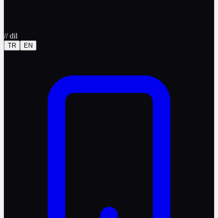
//
dil
TR
EN