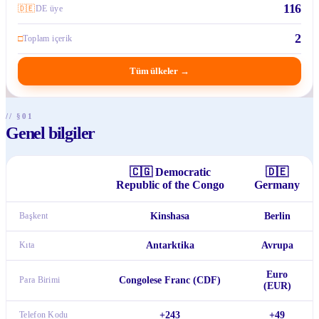
116
🇩🇪
DE üye
2
□
Toplam içerik
Tüm ülkeler
→
// §01
Genel bilgiler
🇨🇬
Democratic
🇩🇪
Republic of the Congo
Germany
Başkent
Kinshasa
Berlin
Kıta
Antarktika
Avrupa
Euro
Para Birimi
Congolese Franc (CDF)
(EUR)
Telefon Kodu
+243
+49