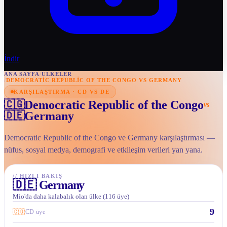
İndir
ANA SAYFA
/
ULKELER
/
DEMOCRATIC REPUBLIC OF THE CONGO VS GERMANY
KARŞILAŞTIRMA · CD VS DE
Democratic Republic of the Congo
🇨🇬
vs
Germany
🇩🇪
Democratic Republic of the Congo ve Germany karşılaştırması —
nüfus, sosyal medya, demografi ve etkileşim verileri yan yana.
//
HIZLI BAKIŞ
🇩🇪
Germany
Mio'da daha kalabalık olan ülke (116 üye)
9
🇨🇬
CD üye