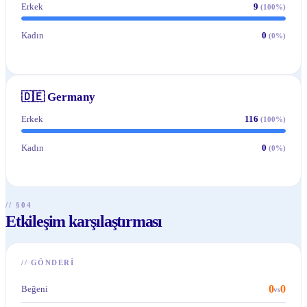
Erkek
9
(
100
%)
Kadın
0
(
0
%)
🇩🇪
Germany
Erkek
116
(
100
%)
Kadın
0
(
0
%)
// §04
Etkileşim karşılaştırması
//
GÖNDERI
0
0
Beğeni
vs