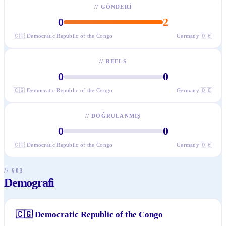
//
GÖNDERI
0
2
🇨🇬
Democratic Republic of the Congo
Germany
🇩🇪
//
REELS
0
0
🇨🇬
Democratic Republic of the Congo
Germany
🇩🇪
//
DOĞRULANMIŞ
0
0
🇨🇬
Democratic Republic of the Congo
Germany
🇩🇪
// §03
Demografi
🇨🇬
Democratic Republic of the Congo