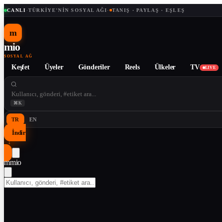
CANLI
·
TÜRKIYE'NIN SOSYAL AĞI
·
TANIŞ · PAYLAŞ · EŞLEŞ
m
mio
SOSYAL AĞ
Keşfet
Üyeler
Gönderiler
Reels
Ülkeler
TV
LIVE
⌘K
TR
EN
İndir
↓
m
mio