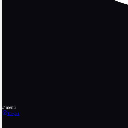
// menü
Keşfet