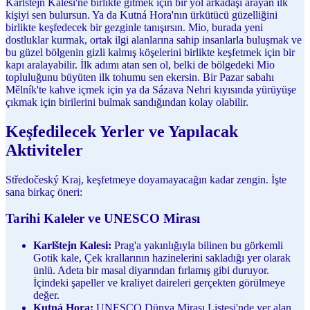
Karlštejn Kalesi'ne birlikte gitmek için bir yol arkadaşı arayan ilk
kişiyi sen bulursun. Ya da Kutná Hora'nın ürkütücü güzelliğini
birlikte keşfedecek bir gezginle tanışırsın. Mio, burada yeni
dostluklar kurmak, ortak ilgi alanlarına sahip insanlarla buluşmak ve
bu güzel bölgenin gizli kalmış köşelerini birlikte keşfetmek için bir
kapı aralayabilir. İlk adımı atan sen ol, belki de bölgedeki Mio
topluluğunu büyüten ilk tohumu sen ekersin. Bir Pazar sabahı
Mělník'te kahve içmek için ya da Sázava Nehri kıyısında yürüyüşe
çıkmak için birilerini bulmak sandığından kolay olabilir.
Keşfedilecek Yerler ve Yapılacak
Aktiviteler
Středočeský Kraj, keşfetmeye doyamayacağın kadar zengin. İşte
sana birkaç öneri:
Tarihi Kaleler ve UNESCO Mirası
Karlštejn Kalesi:
Prag'a yakınlığıyla bilinen bu görkemli
Gotik kale, Çek krallarının hazinelerini sakladığı yer olarak
ünlü. Adeta bir masal diyarından fırlamış gibi duruyor.
İçindeki şapeller ve kraliyet daireleri gerçekten görülmeye
değer.
Kutná Hora:
UNESCO Dünya Mirası Listesi'nde yer alan