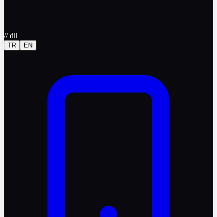
//
dil
TR
EN