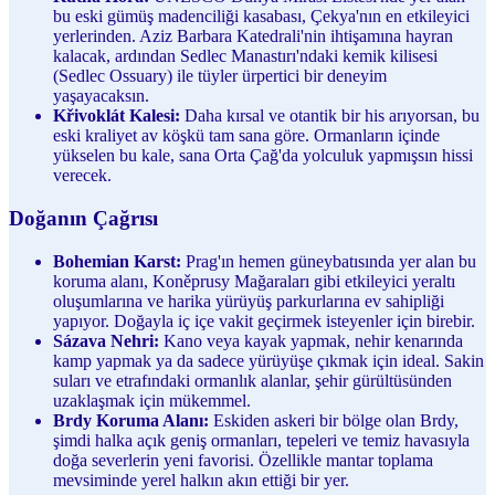
bu eski gümüş madenciliği kasabası, Çekya'nın en etkileyici
yerlerinden. Aziz Barbara Katedrali'nin ihtişamına hayran
kalacak, ardından Sedlec Manastırı'ndaki kemik kilisesi
(Sedlec Ossuary) ile tüyler ürpertici bir deneyim
yaşayacaksın.
Křivoklát Kalesi:
Daha kırsal ve otantik bir his arıyorsan, bu
eski kraliyet av köşkü tam sana göre. Ormanların içinde
yükselen bu kale, sana Orta Çağ'da yolculuk yapmışsın hissi
verecek.
Doğanın Çağrısı
Bohemian Karst:
Prag'ın hemen güneybatısında yer alan bu
koruma alanı, Koněprusy Mağaraları gibi etkileyici yeraltı
oluşumlarına ve harika yürüyüş parkurlarına ev sahipliği
yapıyor. Doğayla iç içe vakit geçirmek isteyenler için birebir.
Sázava Nehri:
Kano veya kayak yapmak, nehir kenarında
kamp yapmak ya da sadece yürüyüşe çıkmak için ideal. Sakin
suları ve etrafındaki ormanlık alanlar, şehir gürültüsünden
uzaklaşmak için mükemmel.
Brdy Koruma Alanı:
Eskiden askeri bir bölge olan Brdy,
şimdi halka açık geniş ormanları, tepeleri ve temiz havasıyla
doğa severlerin yeni favorisi. Özellikle mantar toplama
mevsiminde yerel halkın akın ettiği bir yer.