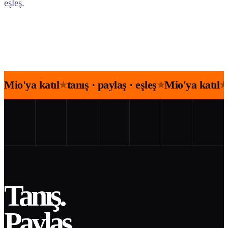
eşleş.
Mio'ya katıl
tanış · paylaş · eşleş
Mio'ya katıl
★
★
★
Tanış.
Paylaş.