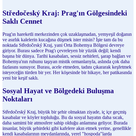
Středočeský Kraj: Prag'ın Gölgesindeki
Saklı Cennet
Prag'ın hareketli merkezinden çok uzaklaşmadan, yemyeşil doğanın
ve asırlık kalelerin kucağına düşmek ister misin? İşte tam da bu
noktada Středočeský Kraj, yani Orta Bohemya Bölgesi devreye
giriyor. Burası sadece Prag'ı çevreleyen bir yüzük değil; kendi
başına bir dünya. Tarihi kasabaları, sessiz nehirleri, şarap bağları ve
Bohemya'nın ruhunu taşıyan mistik ormanlarıyla, aslında çok daha
fazlasını sunuyor. Burası, acele etmeden, tadını çıkararak keşfetmek
isteyeceğin türden bir yer. Her köşesinde bir hikaye, her patikasında
yeni bir keşif saklı.
Sosyal Hayat ve Bölgedeki Buluşma
Noktaları
Středočeský Kraj, büyük bir şehir olmaktan ziyade, iç içe geçmiş
kasabalar ve köyler topluluğu. Bu da sosyal hayatın daha sıcak,
daha samimi bir atmosfere sahip olduğu anlamına geliyor. Burada
insanlar, büyük şehirdeki gibi kafelere akın etmek yerine, genellikle
kendi kasabalarının meydanlarında, yerel "hospoda"larda