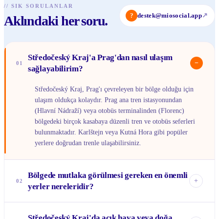
//
SIK SORULANLAR
?
destek@miosocial.app
↗
Aklındaki her soru.
Středočeský Kraj'a Prag'dan nasıl ulaşım
−
01
sağlayabilirim?
Středočeský Kraj, Prag'ı çevreleyen bir bölge olduğu için
ulaşım oldukça kolaydır. Prag ana tren istasyonundan
(Hlavní Nádraží) veya otobüs terminalinden (Florenc)
bölgedeki birçok kasabaya düzenli tren ve otobüs seferleri
bulunmaktadır. Karlštejn veya Kutná Hora gibi popüler
yerlere doğrudan trenle ulaşabilirsiniz.
Bölgede mutlaka görülmesi gereken en önemli
+
02
yerler nereleridir?
Mutlaka görmen gereken yerlerin başında, görkemli
Středočeský Kraj'da açık hava veya doğa
Karlštejn Kalesi ve UNESCO Dünya Mirası listesindeki