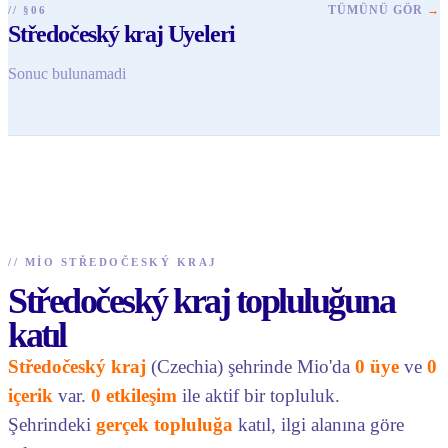
TÜMÜNÜ GÖR
→
// §06
Středočeský kraj Uyeleri
Sonuc bulunamadi
//
MIO STŘEDOČESKÝ KRAJ
Středočeský kraj topluluğuna
katıl
Středočeský kraj
(Czechia) şehrinde Mio'da
0 üye
ve
0
içerik
var.
0 etkileşim
ile aktif bir topluluk.
Şehrindeki
gerçek topluluğa
katıl, ilgi alanına göre