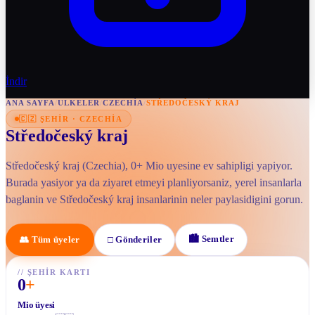
İndir
ANA SAYFA
/
ULKELER
/
CZECHIA
/
STŘEDOČESKÝ KRAJ
🇨🇿
ŞEHIR
·
CZECHIA
Středočeský kraj
Středočeský kraj (Czechia), 0+ Mio uyesine ev sahipligi yapiyor.
Burada yasiyor ya da ziyaret etmeyi planliyorsaniz, yerel insanlarla
baglanin ve Středočeský kraj insanlarinin neler paylasidigini gorun.
🏙
Semtler
👥
Tüm üyeler
□
Gönderiler
//
ŞEHIR KARTI
0
+
Mio üyesi