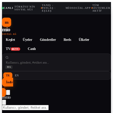
TANIŞ ·
TÜM
TÜRKIYE'NIN
CANLI
·
·
PAYLAŞ ·
MIOSOCIAL.APP
·
SISTEMLER
SOSYAL AĞI
EŞLEŞ
AKTIF
m
mio
SOSYAL AĞ
Keşfet
Üyeler
Gönderiler
Reels
Ülkeler
TV
Canlı
LIVE
⌘K
TR
EN
İndir
↓
m
mio