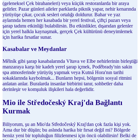
(geleneksel Çek birahaneleri) veya küçük restoranlarda bir araya
gelirler. Pazar günleri aileler parklarda piknik yapar, nehir kenarında
yürüyüşe çıkar, çocuk sesleri ortalığı doldurur. Bahar ve yaz
aylarında hemen her kasabada bir yerel festival, çiftçi pazarı veya
şarap tadımı etkinliği bulabilirsin. Bu etkinlikler, dışarıdan gelenler
için yerel halkla kaynaşmak, gerçek Çek kültürünü deneyimlemek
için harika fırsatlar sunar.
Kasabalar ve Meydanlar
Mělník gibi şarap kasabalarında Vltava ve Elbe nehirlerinin birleştiği
manzaraya karşı bir kadeh yerel şarap içmek, Poděbrady'nin sakin
spa atmosferinde yürüyüş yapmak veya Kutná Hora'nın tarihi
sokaklarında kaybolmak... Bunların hepsi, bölgenin sosyal ritmini
anlatan anlar. Buralarda insanlar birbirini tanır, sohbetler daha
derinleşir ve komşuluk ilişkileri hala değerlidir.
Mio ile Středočeský Kraj'da Bağlantı
Kurmak
Biliyorum, şu an Mio'da Středočeský Kraj'dan çok fazla kişi yok.
Ama dur bir düşün; bu aslında harika bir fırsat değil mi? Bölgede
henüz yeni bir topluluğun filizlenmesi için öncü olabilirsin! Belki de