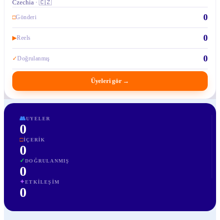
Czechia · 🇨🇿
0
□
Gönderi
0
▶
Reels
0
✓
Doğrulanmış
Üyeleri gör
→
👥
UYELER
0
□
İÇERIK
0
✓
DOĞRULANMIŞ
0
✦
ETKILEŞIM
0