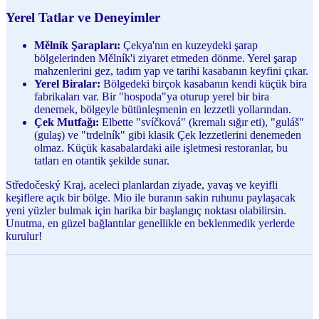
Yerel Tatlar ve Deneyimler
Mělník Şarapları:
Çekya'nın en kuzeydeki şarap
bölgelerinden Mělník'i ziyaret etmeden dönme. Yerel şarap
mahzenlerini gez, tadım yap ve tarihi kasabanın keyfini çıkar.
Yerel Biralar:
Bölgedeki birçok kasabanın kendi küçük bira
fabrikaları var. Bir "hospoda"ya oturup yerel bir bira
denemek, bölgeyle bütünleşmenin en lezzetli yollarından.
Çek Mutfağı:
Elbette "svíčková" (kremalı sığır eti), "guláš"
(gulaş) ve "trdelník" gibi klasik Çek lezzetlerini denemeden
olmaz. Küçük kasabalardaki aile işletmesi restoranlar, bu
tatları en otantik şekilde sunar.
Středočeský Kraj, aceleci planlardan ziyade, yavaş ve keyifli
keşiflere açık bir bölge. Mio ile buranın sakin ruhunu paylaşacak
yeni yüzler bulmak için harika bir başlangıç noktası olabilirsin.
Unutma, en güzel bağlantılar genellikle en beklenmedik yerlerde
kurulur!