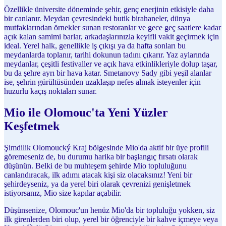
Özellikle üniversite döneminde şehir, genç enerjinin etkisiyle daha
bir canlanır. Meydan çevresindeki butik birahaneler, dünya
mutfaklarından örnekler sunan restoranlar ve gece geç saatlere kadar
açık kalan samimi barlar, arkadaşlarınızla keyifli vakit geçirmek için
ideal. Yerel halk, genellikle iş çıkışı ya da hafta sonları bu
meydanlarda toplanır, tarihi dokunun tadını çıkarır. Yaz aylarında
meydanlar, çeşitli festivaller ve açık hava etkinlikleriyle dolup taşar,
bu da şehre ayrı bir hava katar. Smetanovy Sady gibi yeşil alanlar
ise, şehrin gürültüsünden uzaklaşıp nefes almak isteyenler için
huzurlu kaçış noktaları sunar.
Mio ile Olomouc'ta Yeni Yüzler
Keşfetmek
Şimdilik Olomoucký Kraj bölgesinde Mio'da aktif bir üye profili
göremeseniz de, bu durumu harika bir başlangıç fırsatı olarak
düşünün. Belki de bu muhteşem şehirde Mio topluluğunu
canlandıracak, ilk adımı atacak kişi siz olacaksınız! Yeni bir
şehirdeyseniz, ya da yerel biri olarak çevrenizi genişletmek
istiyorsanız, Mio size kapılar açabilir.
Düşünsenize, Olomouc'un henüz Mio'da bir topluluğu yokken, siz
ilk girenlerden biri olup, yerel bir öğrenciyle bir kahve içmeye veya