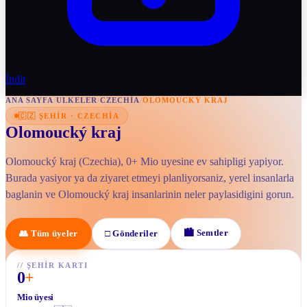
İndir
ANA SAYFA
/
ULKELER
/
CZECHIA
/
OLOMOUCKÝ KRAJ
🇨🇿
ŞEHIR
·
CZECHIA
Olomoucký kraj
Olomoucký kraj (Czechia), 0+ Mio uyesine ev sahipligi yapiyor.
Burada yasiyor ya da ziyaret etmeyi planliyorsaniz, yerel insanlarla
baglanin ve Olomoucký kraj insanlarinin neler paylasidigini gorun.
🏙
Semtler
👥
Tüm üyeler
□
Gönderiler
//
ŞEHIR KARTI
0
+
Mio üyesi