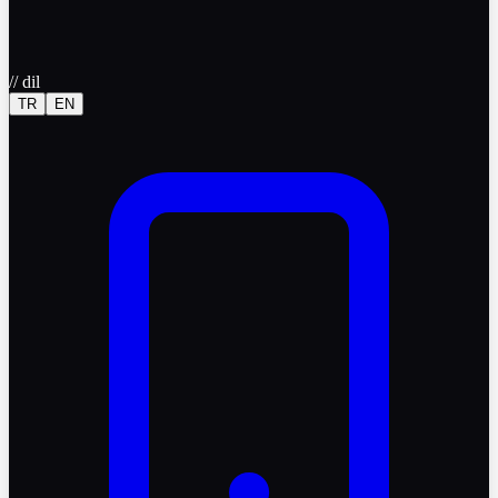
//
dil
TR
EN