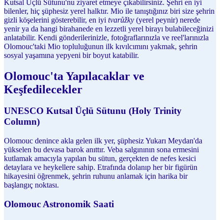
Kutsal Üçlü Sütunu'nu ziyaret etmeye çıkabilirsiniz. Şehri en iyi
bilenler, hiç şüphesiz yerel halktır. Mio ile tanıştığınız biri size şehrin
gizli köşelerini gösterebilir, en iyi
tvarůžky
(yerel peynir) nerede
yenir ya da hangi birahanede en lezzetli yerel birayı bulabileceğinizi
anlatabilir. Kendi gönderilerinizle, fotoğraflarınızla ve reel'larınızla
Olomouc'taki Mio topluluğunun ilk kıvılcımını yakmak, şehrin
sosyal yaşamına yepyeni bir boyut katabilir.
Olomouc'ta Yapılacaklar ve
Keşfedilecekler
UNESCO Kutsal Üçlü Sütunu (Holy Trinity
Column)
Olomouc denince akla gelen ilk yer, şüphesiz Yukarı Meydan'da
yükselen bu devasa barok anıttır. Veba salgınının sona ermesini
kutlamak amacıyla yapılan bu sütun, gerçekten de nefes kesici
detaylara ve heykellere sahip. Etrafında dolanıp her bir figürün
hikayesini öğrenmek, şehrin ruhunu anlamak için harika bir
başlangıç noktası.
Olomouc Astronomik Saati