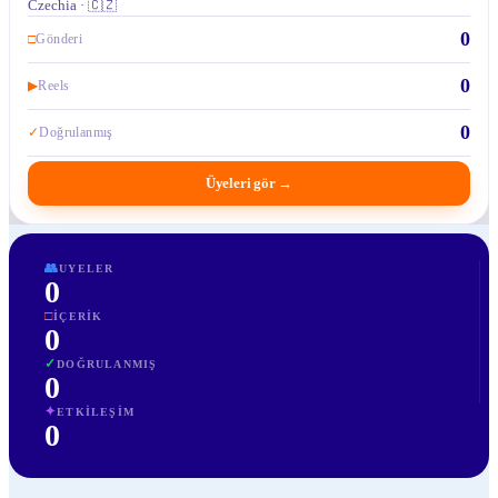
Czechia · 🇨🇿
0
□
Gönderi
0
▶
Reels
0
✓
Doğrulanmış
Üyeleri gör
→
👥
UYELER
0
□
İÇERIK
0
✓
DOĞRULANMIŞ
0
✦
ETKILEŞIM
0