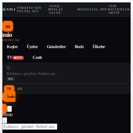
TANIŞ ·
TÜM
TÜRKIYE'NIN
CANLI
·
·
PAYLAŞ ·
MIOSOCIAL.APP
·
SISTEMLER
SOSYAL AĞI
EŞLEŞ
AKTIF
m
mio
SOSYAL AĞ
Keşfet
Üyeler
Gönderiler
Reels
Ülkeler
TV
Canlı
LIVE
⌘K
TR
EN
İndir
↓
m
mio