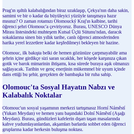
Prag'ın ışıltılı kalabalığından biraz uzaklaşıp, Çekya'nın daha sakin,
samimi ve bir o kadar da büyüleyici yüzüyle tanışmaya hazır
mısınız? O zaman rotamızı Olomoucký Kraj'ın kalbine, tarihi
öğrenci şehri Olomouc'a çeviriyoruz. Burası, UNESCO Dünya
Mirası listesindeki muhteşem Kutsal Üçlü Sütunu'ndan, daracık
sokaklarına sinen bin yıllık tarihe, canlı öğrenci atmosferinden
harika yerel lezzetlere kadar keşfedilmeyi bekleyen bir hazine.
Olomouc, ilk bakışta belki de hemen gözünüze çarpmayabilir ama
şehrin içine girdikçe sizi saran sıcaklık, her köşede karşınıza çıkan
gotik ve barok mimarinin ihtişamı, kısa sürede buraya aşık olmanızı
sağlayacak. Tarihin ve genç enerjinin mükemmel bir uyum içinde
dans ettiği bu şehir, gerçekten de bambaşka bir ruha sahip.
Olomouc'ta Sosyal Hayatın Nabzı ve
Kalabalık Noktalar
Olomouc'un sosyal yaşamının merkezi tartışmasız Horní Náměstí
(Yukarı Meydan) ve hemen yanı başındaki Dolní Náměstí (Aşağı
Meydan). Burası, gündüzleri kafelerin dışarı taşan masalarında
kahve yudumlayanlardan, akşamları barlarda sohbet eden öğrenci
gruplarına kadar herkesin buluşma noktası.