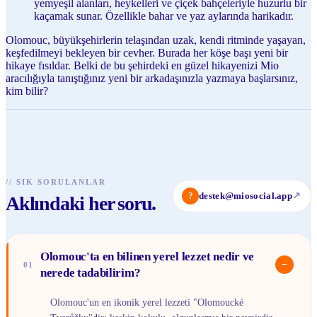
yemyeşil alanları, heykelleri ve çiçek bahçeleriyle huzurlu bir
kaçamak sunar. Özellikle bahar ve yaz aylarında harikadır.
Olomouc, büyükşehirlerin telaşından uzak, kendi ritminde yaşayan,
keşfedilmeyi bekleyen bir cevher. Burada her köşe başı yeni bir
hikaye fısıldar. Belki de bu şehirdeki en güzel hikayenizi Mio
aracılığıyla tanıştığınız yeni bir arkadaşınızla yazmaya başlarsınız,
kim bilir?
//
SIK SORULANLAR
?
destek@miosocial.app
↗
Aklındaki her soru.
Olomouc'ta en bilinen yerel lezzet nedir ve
−
01
nerede tadabilirim?
Olomouc'un en ikonik yerel lezzeti "Olomoucké