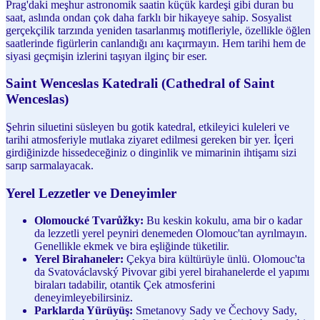
Prag'daki meşhur astronomik saatin küçük kardeşi gibi duran bu
saat, aslında ondan çok daha farklı bir hikayeye sahip. Sosyalist
gerçekçilik tarzında yeniden tasarlanmış motifleriyle, özellikle öğlen
saatlerinde figürlerin canlandığı anı kaçırmayın. Hem tarihi hem de
siyasi geçmişin izlerini taşıyan ilginç bir eser.
Saint Wenceslas Katedrali (Cathedral of Saint
Wenceslas)
Şehrin siluetini süsleyen bu gotik katedral, etkileyici kuleleri ve
tarihi atmosferiyle mutlaka ziyaret edilmesi gereken bir yer. İçeri
girdiğinizde hissedeceğiniz o dinginlik ve mimarinin ihtişamı sizi
sarıp sarmalayacak.
Yerel Lezzetler ve Deneyimler
Olomoucké Tvarůžky:
Bu keskin kokulu, ama bir o kadar
da lezzetli yerel peyniri denemeden Olomouc'tan ayrılmayın.
Genellikle ekmek ve bira eşliğinde tüketilir.
Yerel Birahaneler:
Çekya bira kültürüyle ünlü. Olomouc'ta
da Svatováclavský Pivovar gibi yerel birahanelerde el yapımı
biraları tadabilir, otantik Çek atmosferini
deneyimleyebilirsiniz.
Parklarda Yürüyüş:
Smetanovy Sady ve Čechovy Sady,