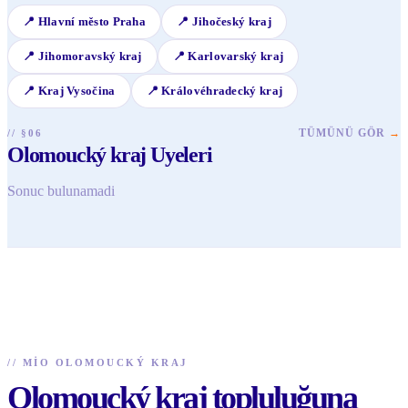
📍
Hlavní město Praha
📍
Jihočeský kraj
📍
Jihomoravský kraj
📍
Karlovarský kraj
📍
Kraj Vysočina
📍
Královéhradecký kraj
TÜMÜNÜ GÖR
→
// §06
Olomoucký kraj Uyeleri
Sonuc bulunamadi
//
MIO OLOMOUCKÝ KRAJ
Olomoucký kraj topluluğuna