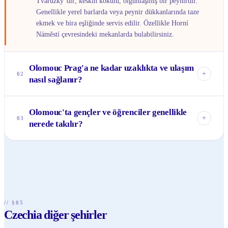
Tvarůžky"dir; keskin kokulu, olgunlaşmış bir peynirdir.
Genellikle yerel barlarda veya peynir dükkanlarında taze
ekmek ve bira eşliğinde servis edilir. Özellikle Horní
Náměstí çevresindeki mekanlarda bulabilirsiniz.
Olomouc Prag'a ne kadar uzaklıkta ve ulaşım
+
02
nasıl sağlanır?
Olomouc, Prag'ın yaklaşık 250 km doğusundadır. En kolay
Olomouc'ta gençler ve öğrenciler genellikle
ulaşım yolu trenledir; Prag Ana Tren İstasyonu'ndan (Praha
+
03
nerede takılır?
hlavní nádraží) düzenli, direkt tren seferleri bulunmaktadır
ve yolculuk yaklaşık 2.5 - 3 saat sürer.
Olomouc bir öğrenci şehri olduğundan, gençler genellikle
Horní Náměstí (Yukarı Meydan) ve Dolní Náměstí (Aşağı
Meydan) çevresindeki kafe, bar ve restoranlarda takılır.
Ayrıca üniversite kampüsüne yakın bölgelerdeki öğrenci
barları ve Smetanovy Sady gibi parklar da popüler buluşma
noktalarıdır.
// §05
Czechia diğer şehirler