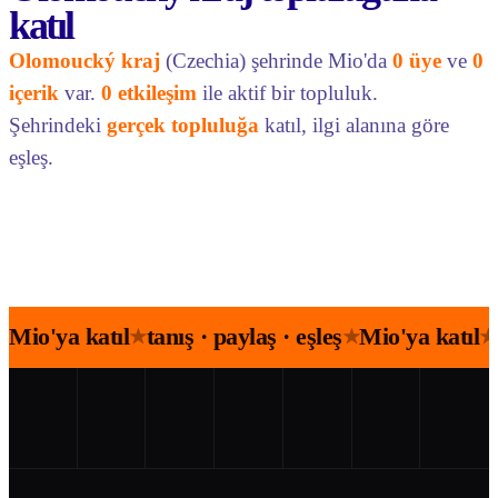
katıl
Olomoucký kraj
(Czechia) şehrinde Mio'da
0 üye
ve
0
içerik
var.
0 etkileşim
ile aktif bir topluluk.
Şehrindeki
gerçek topluluğa
katıl, ilgi alanına göre
eşleş.
Mio'ya katıl
tanış · paylaş · eşleş
Mio'ya katıl
★
★
★