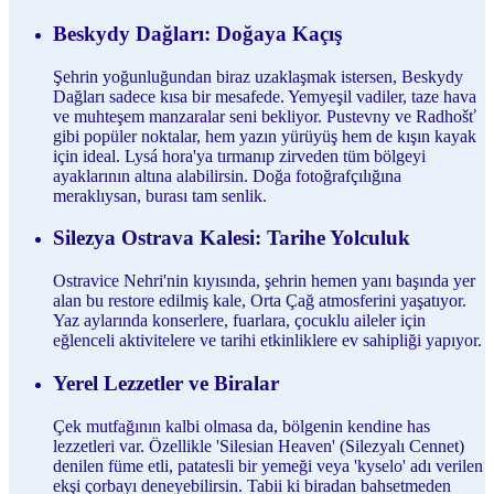
Beskydy Dağları: Doğaya Kaçış
Şehrin yoğunluğundan biraz uzaklaşmak istersen, Beskydy
Dağları sadece kısa bir mesafede. Yemyeşil vadiler, taze hava
ve muhteşem manzaralar seni bekliyor. Pustevny ve Radhošť
gibi popüler noktalar, hem yazın yürüyüş hem de kışın kayak
için ideal. Lysá hora'ya tırmanıp zirveden tüm bölgeyi
ayaklarının altına alabilirsin. Doğa fotoğrafçılığına
meraklıysan, burası tam senlik.
Silezya Ostrava Kalesi: Tarihe Yolculuk
Ostravice Nehri'nin kıyısında, şehrin hemen yanı başında yer
alan bu restore edilmiş kale, Orta Çağ atmosferini yaşatıyor.
Yaz aylarında konserlere, fuarlara, çocuklu aileler için
eğlenceli aktivitelere ve tarihi etkinliklere ev sahipliği yapıyor.
Yerel Lezzetler ve Biralar
Çek mutfağının kalbi olmasa da, bölgenin kendine has
lezzetleri var. Özellikle 'Silesian Heaven' (Silezyalı Cennet)
denilen füme etli, patatesli bir yemeği veya 'kyselo' adı verilen
ekşi çorbayı deneyebilirsin. Tabii ki biradan bahsetmeden