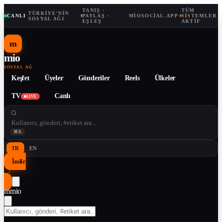
TANIŞ ·
TÜM
TÜRKIYE'NIN
CANLI
·
·
PAYLAŞ ·
MIOSOCIAL.APP
·
SISTEMLER
SOSYAL AĞI
EŞLEŞ
AKTIF
m
mio
SOSYAL AĞ
Keşfet
Üyeler
Gönderiler
Reels
Ülkeler
TV
Canlı
LIVE
⌘K
TR
EN
İndir
↓
m
mio