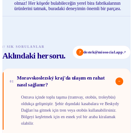
olmaz! Her köşede bulabileceğin yerel bira fabrikalarının
ürünlerini tatmak, buradaki deneyimin önemli bir parçası.
//
SIK SORULANLAR
?
destek@miosocial.app
↗
Aklındaki her soru.
Moravskoslezský kraj'da ulaşım en rahat
−
01
nasıl sağlanır?
Ostrava içinde toplu taşıma (tramvay, otobüs, troleybüs)
oldukça gelişmiştir. Şehir dışındaki kasabalara ve Beskydy
Dağları'na gitmek için tren veya otobüs kullanabilirsiniz.
Bölgeyi keşfetmek için en esnek yol bir araba kiralamak
olabilir.