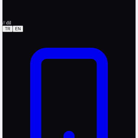
//
dil
TR
EN