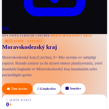
İndir
ANA SAYFA
/
ULKELER
/
CZECHIA
/
MORAVSKOSLEZSKÝ KRAJ
🇨🇿
ŞEHIR
·
CZECHIA
Moravskoslezský kraj
Moravskoslezský kraj (Czechia), 0+ Mio uyesine ev sahipligi
yapiyor. Burada yasiyor ya da ziyaret etmeyi planliyorsaniz, yerel
insanlarla baglanin ve Moravskoslezský kraj insanlarinin neler
paylasidigini gorun.
🏙
Semtler
👥
Tüm üyeler
□
Gönderiler
//
ŞEHIR KARTI
0
+