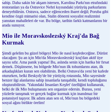
sahip. Daha sakin bir akşam istersen, Karolina Parkı'nın etrafındaki
restoranları ya da Ostravice Nehri kıyısındaki yürüyüş parkurlarını
deneyebilirsin. Ostrava, sadece eğlenceden ibaret değil; Poruba gibi
kendine özgü mimarisi olan, Stalin dönemi sosyalist realizmini
yansıtan mahalleleri de var. Bu bölge, tarihin farklı katmanlarını bir
arada sunuyor.
Mio ile Moravskoslezský Kraj'da Bağ
Kurmak
Şimdi gelelim bu güzel bölgeyi Mio ile nasıl keşfedeceğine. Dürüst
olacağım: Şu an için Mio'da Moravskoslezský kraj'dan aktif üye
sayısı sıfır. Ama panik yapma! Bu, aslında senin için harika bir fırsat
demek. Düşünsene, bu bölgede Mio'nun ilk tohumlarını atan, ilk
arkadaşlıkları kuran sen olabilirsin. Belki Ostrava'da yeni bir kafede
otururken, belki Beskydy'de bir yürüyüş rotasında, Mio sayesinde
benzer ilgi alanlarına sahip insanlarla tanışabilir, kendi topluluğunu
oluşturabilirsin. 'Yakındaki İnsanları Keşfet' özelliğini kullanarak,
belki de ilk Mio buluşmasını sen organize edersin. Burası, yeni
yüzlerle tanışmak ve gerçek bağlar kurmak için inanılmaz bir
potansiyel taşıyor. İlk adımı atan sen ol, Mio'nun bu bölgedeki
sosyal ağını birlikte örelim!