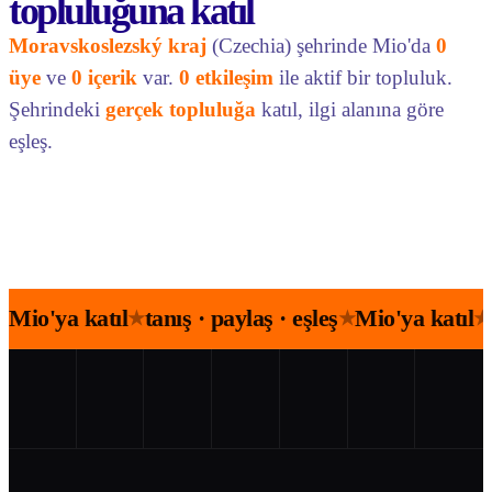
topluluğuna katıl
Moravskoslezský kraj
(Czechia) şehrinde Mio'da
0
üye
ve
0 içerik
var.
0 etkileşim
ile aktif bir topluluk.
Şehrindeki
gerçek topluluğa
katıl, ilgi alanına göre
eşleş.
Mio'ya katıl
tanış · paylaş · eşleş
Mio'ya katıl
★
★
★