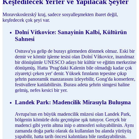
Keşfedilecek Yerler ve Yapılacak Şeyler
Moravskoslezský kraj, sadece sosyalleşmekten ibaret değil,
keşfedecek çok şeyi var.
Dolní Vítkovice: Sanayinin Kalbi, Kültürün
Sahnesi
Ostrava'ya gelip de burayı görmeden dönmek olmaz. Eski bir
demir ve kömür işleme tesisi olan Dolní Vítkovice, inanılmaz
bir dönüşümle UNESCO adayı bir kültür ve eğitim merkezine
dönüşmüş. Hatta 'Prag'daki Kalenin bile olmadığı kadar çok
ziyaretçi çeken yer' denir. Yüksek fırınların tepesine çıkıp
şehrin panoramik manzarasını izleyebilir, Gong'da konserlere,
festivallere katılabilirsin. Burası adeta şehrin simgesi haline
gelmiş, nefes kesici bir yer.
Landek Park: Madencilik Mirasıyla Buluşma
Avrupa'nın en büyük madencilik müzesi olan Landek Park,
bölgenin kömürle dolu geçmişine ışık tutuyor. Gerçek bir
madenci gibi yerin altına inip o atmosferi soluyabilirsin. Aynı
zamanda doğa parkı olarak da kullanılan bu alanda yürüyüş
yapabilir, hatta tarih öncesi kalıntılara bile rastlayabilirsin.