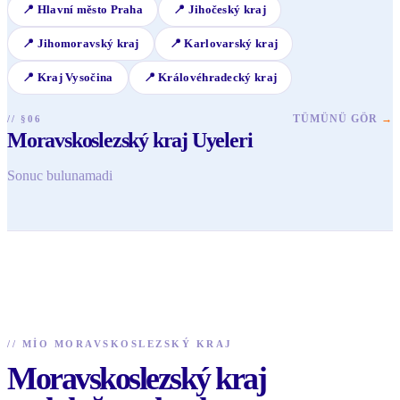
📍
Hlavní město Praha
📍
Jihočeský kraj
📍
Jihomoravský kraj
📍
Karlovarský kraj
📍
Kraj Vysočina
📍
Královéhradecký kraj
TÜMÜNÜ GÖR
→
// §06
Moravskoslezský kraj Uyeleri
Sonuc bulunamadi
//
MIO MORAVSKOSLEZSKÝ KRAJ
Moravskoslezský kraj