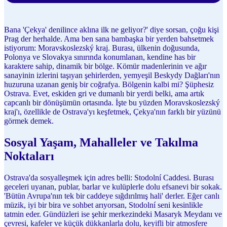
Bana 'Çekya' denilince aklına ilk ne geliyor?' diye sorsan, çoğu kişi
Prag der herhalde. Ama ben sana bambaşka bir yerden bahsetmek
istiyorum: Moravskoslezský kraj. Burası, ülkenin doğusunda,
Polonya ve Slovakya sınırında konumlanan, kendine has bir
karaktere sahip, dinamik bir bölge. Kömür madenlerinin ve ağır
sanayinin izlerini taşıyan şehirlerden, yemyeşil Beskydy Dağları'nın
huzuruna uzanan geniş bir coğrafya. Bölgenin kalbi mi? Şüphesiz
Ostrava. Evet, eskiden gri ve dumanlı bir yerdi belki, ama artık
capcanlı bir dönüşümün ortasında. İşte bu yüzden Moravskoslezský
kraj'ı, özellikle de Ostrava'yı keşfetmek, Çekya'nın farklı bir yüzünü
görmek demek.
Sosyal Yaşam, Mahalleler ve Takılma
Noktaları
Ostrava'da sosyalleşmek için adres belli: Stodolní Caddesi. Burası
geceleri uyanan, publar, barlar ve kulüplerle dolu efsanevi bir sokak.
'Bütün Avrupa'nın tek bir caddeye sığdırılmış hali' derler. Eğer canlı
müzik, iyi bir bira ve sohbet arıyorsan, Stodolní seni kesinlikle
tatmin eder. Gündüzleri ise şehir merkezindeki Masaryk Meydanı ve
çevresi, kafeler ve küçük dükkanlarla dolu, keyifli bir atmosfere