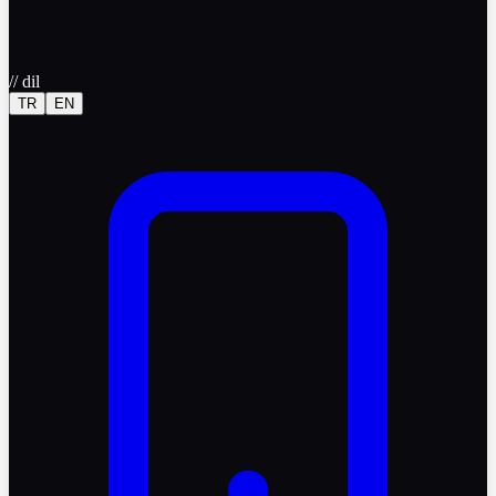
//
dil
TR
EN