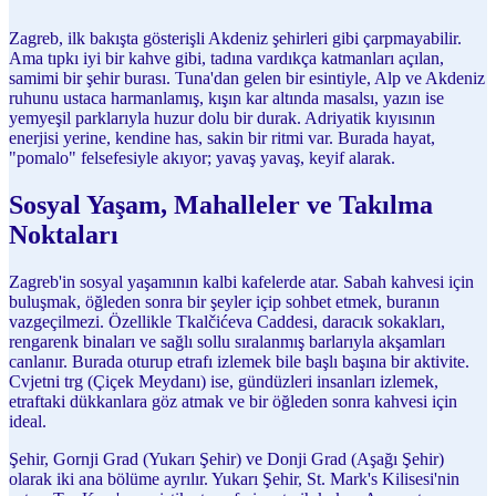
Zagreb, ilk bakışta gösterişli Akdeniz şehirleri gibi çarpmayabilir.
Ama tıpkı iyi bir kahve gibi, tadına vardıkça katmanları açılan,
samimi bir şehir burası. Tuna'dan gelen bir esintiyle, Alp ve Akdeniz
ruhunu ustaca harmanlamış, kışın kar altında masalsı, yazın ise
yemyeşil parklarıyla huzur dolu bir durak. Adriyatik kıyısının
enerjisi yerine, kendine has, sakin bir ritmi var. Burada hayat,
"pomalo" felsefesiyle akıyor; yavaş yavaş, keyif alarak.
Sosyal Yaşam, Mahalleler ve Takılma
Noktaları
Zagreb'in sosyal yaşamının kalbi kafelerde atar. Sabah kahvesi için
buluşmak, öğleden sonra bir şeyler içip sohbet etmek, buranın
vazgeçilmezi. Özellikle Tkalčićeva Caddesi, daracık sokakları,
rengarenk binaları ve sağlı sollu sıralanmış barlarıyla akşamları
canlanır. Burada oturup etrafı izlemek bile başlı başına bir aktivite.
Cvjetni trg (Çiçek Meydanı) ise, gündüzleri insanları izlemek,
etraftaki dükkanlara göz atmak ve bir öğleden sonra kahvesi için
ideal.
Şehir, Gornji Grad (Yukarı Şehir) ve Donji Grad (Aşağı Şehir)
olarak iki ana bölüme ayrılır. Yukarı Şehir, St. Mark's Kilisesi'nin