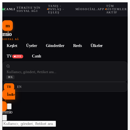
TANIŞ ·
TÜM
TÜRKIYE'NIN
CANLI
·
·
PAYLAŞ ·
MIOSOCIAL.APP
·
SISTEMLER
SOSYAL AĞI
EŞLEŞ
AKTIF
m
mio
SOSYAL AĞ
Keşfet
Üyeler
Gönderiler
Reels
Ülkeler
TV
Canlı
LIVE
⌘K
TR
EN
İndir
↓
m
mio