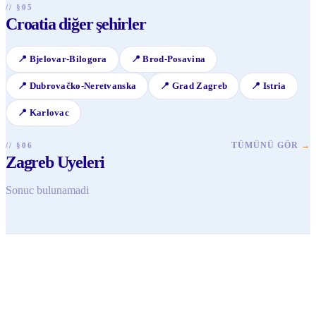
// §05
Croatia diğer şehirler
📍
Bjelovar-Bilogora
📍
Brod-Posavina
📍
Dubrovačko-Neretvanska
📍
Grad Zagreb
📍
Istria
📍
Karlovac
TÜMÜNÜ GÖR
→
// §06
Zagreb Uyeleri
Sonuc bulunamadi