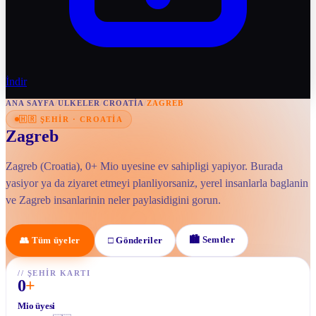
İndir
ANA SAYFA
/
ULKELER
/
CROATIA
/
ZAGREB
🇭🇷
ŞEHIR
·
CROATIA
Zagreb
Zagreb (Croatia), 0+ Mio uyesine ev sahipligi yapiyor. Burada
yasiyor ya da ziyaret etmeyi planliyorsaniz, yerel insanlarla baglanin
ve Zagreb insanlarinin neler paylasidigini gorun.
🏙
Semtler
👥
Tüm üyeler
□
Gönderiler
//
ŞEHIR KARTI
0
+
Mio üyesi