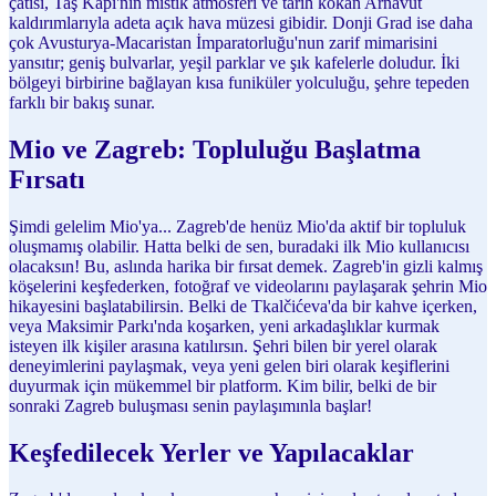
çatısı, Taş Kapı'nın mistik atmosferi ve tarih kokan Arnavut
kaldırımlarıyla adeta açık hava müzesi gibidir. Donji Grad ise daha
çok Avusturya-Macaristan İmparatorluğu'nun zarif mimarisini
yansıtır; geniş bulvarlar, yeşil parklar ve şık kafelerle doludur. İki
bölgeyi birbirine bağlayan kısa funiküler yolculuğu, şehre tepeden
farklı bir bakış sunar.
Mio ve Zagreb: Topluluğu Başlatma
Fırsatı
Şimdi gelelim Mio'ya... Zagreb'de henüz Mio'da aktif bir topluluk
oluşmamış olabilir. Hatta belki de sen, buradaki ilk Mio kullanıcısı
olacaksın! Bu, aslında harika bir fırsat demek. Zagreb'in gizli kalmış
köşelerini keşfederken, fotoğraf ve videolarını paylaşarak şehrin Mio
hikayesini başlatabilirsin. Belki de Tkalčićeva'da bir kahve içerken,
veya Maksimir Parkı'nda koşarken, yeni arkadaşlıklar kurmak
isteyen ilk kişiler arasına katılırsın. Şehri bilen bir yerel olarak
deneyimlerini paylaşmak, veya yeni gelen biri olarak keşiflerini
duyurmak için mükemmel bir platform. Kim bilir, belki de bir
sonraki Zagreb buluşması senin paylaşımınla başlar!
Keşfedilecek Yerler ve Yapılacaklar