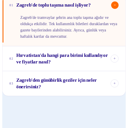
Zagreb'de toplu taşıma nasıl işliyor?
−
01
Zagreb'de tramvaylar şehrin ana toplu taşıma ağıdır ve
oldukça etkilidir. Tek kullanımlık biletleri duraklardan veya
gazete bayilerinden alabilirsiniz. Ayrıca, günlük veya
haftalık kartlar da mevcuttur.
Hırvatistan'da hangi para birimi kullanılıyor
+
02
ve fiyatlar nasıl?
Hırvatistan'da resmi para birimi Euro'dur (€). Fiyatlar Batı
Zagreb'den günübirlik geziler için neler
Avrupa şehirlerine kıyasla genellikle daha uygun olsa da,
+
03
önerirsiniz?
son yıllarda popülaritesi arttıkça biraz yükselmiştir. Yine de,
özellikle yerel restoran ve kafelerde bütçe dostu seçenekler
Zagreb, çevreyi keşfetmek için harika bir başlangıç
bulmak mümkündür.
noktasıdır. Yakınlardaki Samobor kasabası, şirin meydanı ve
kremşnitasıyla meşhurdur. Ayrıca, Plitvice Gölleri Milli
Parkı'na günübirlik otobüs turlarıyla ulaşabilir, doğanın
büyüleyici şelalelerini ve göllerini keşfedebilirsiniz.