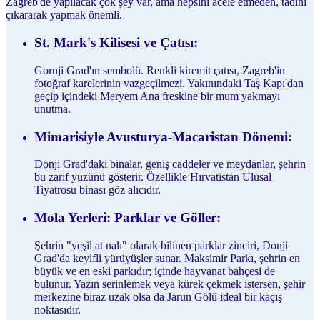
Zagreb'de yapılacak çok şey var, ama hepsini acele etmeden, tadını
çıkararak yapmak önemli.
St. Mark's Kilisesi ve Çatısı:
Gornji Grad'ın sembolü. Renkli kiremit çatısı, Zagreb'in
fotoğraf karelerinin vazgeçilmezi. Yakınındaki Taş Kapı'dan
geçip içindeki Meryem Ana freskine bir mum yakmayı
unutma.
Mimarisiyle Avusturya-Macaristan Dönemi:
Donji Grad'daki binalar, geniş caddeler ve meydanlar, şehrin
bu zarif yüzünü gösterir. Özellikle Hırvatistan Ulusal
Tiyatrosu binası göz alıcıdır.
Mola Yerleri: Parklar ve Göller:
Şehrin "yeşil at nalı" olarak bilinen parklar zinciri, Donji
Grad'da keyifli yürüyüşler sunar. Maksimir Parkı, şehrin en
büyük ve en eski parkıdır; içinde hayvanat bahçesi de
bulunur. Yazın serinlemek veya kürek çekmek istersen, şehir
merkezine biraz uzak olsa da Jarun Gölü ideal bir kaçış
noktasıdır.