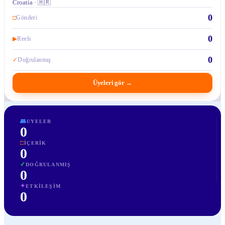
Croatia · 🇭🇷
0
□
Gönderi
0
▶
Reels
0
✓
Doğrulanmış
Üyeleri gör
→
👥
UYELER
0
□
İÇERIK
0
✓
DOĞRULANMIŞ
0
✦
ETKILEŞIM
0