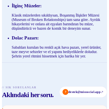
İlginç Müzeler:
Klasik müzelerden sıkıldıysan, Boşanmış İlişkiler Müzesi
(Museum of Broken Relationships) tam sana göre. Ayrılık
hikayelerini ve onlara ait eşyaları barındıran bu müze,
düşündürücü ve bazen de komik bir deneyim sunar.
Dolac Pazarı:
Sabahları kurulan bu renkli açık hava pazarı, yerel ürünler,
taze meyve sebzeler ve el yapımı hediyeliklerle doludur.
Şehrin yerel ritmini hissetmek için harika bir yer.
//
SIK SORULANLAR
?
destek@miosocial.app
↗
Aklındaki her soru.