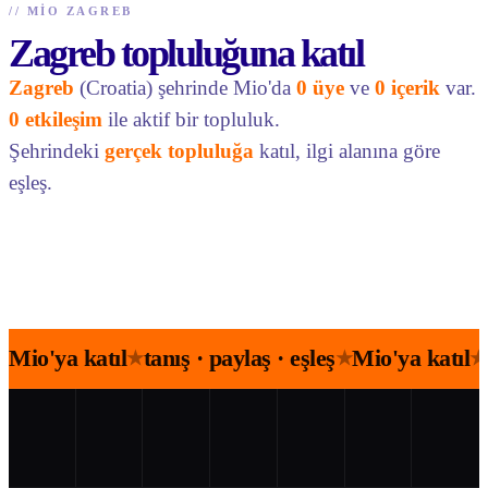
//
MIO ZAGREB
Zagreb topluluğuna katıl
Zagreb
(Croatia) şehrinde Mio'da
0 üye
ve
0 içerik
var.
0 etkileşim
ile aktif bir topluluk.
Şehrindeki
gerçek topluluğa
katıl, ilgi alanına göre
eşleş.
Mio'ya katıl
tanış · paylaş · eşleş
Mio'ya katıl
★
★
★