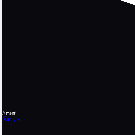
// menü
Keşfet