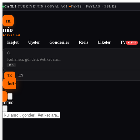
CANLI
·
TÜRKIYE'NIN SOSYAL AĞI
·
TANIŞ · PAYLAŞ · EŞLEŞ
m
mio
SOSYAL AĞ
Keşfet
Üyeler
Gönderiler
Reels
Ülkeler
TV
LIVE
⌘K
TR
EN
İndir
↓
m
mio