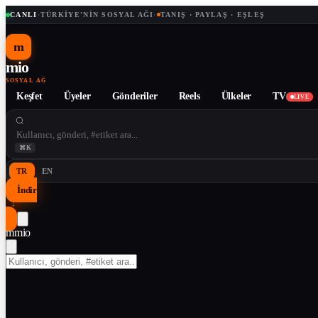
CANLI
·
TÜRKIYE'NIN SOSYAL AĞI
·
TANIŞ · PAYLAŞ · EŞLEŞ
m
mio
SOSYAL AĞ
Keşfet
Üyeler
Gönderiler
Reels
Ülkeler
TV
LIVE
⌘K
TR
EN
İndir
↓
m
mio