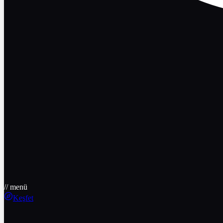
// menü
Keşfet