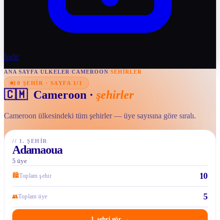
İndir
ANA SAYFA
/
ULKELER
/
CAMEROON
/
SEHIRLER
10 ŞEHIR · SAYFA 1/1
🇨🇲
Cameroon
·
şehirler
Cameroon ülkesindeki tüm şehirler — üye sayısına göre sıralı.
//
1. ŞEHIR
Adamaoua
5 üye
10
🏙
Toplam şehir
5
👥
Toplam üye
1. şehri gör
→