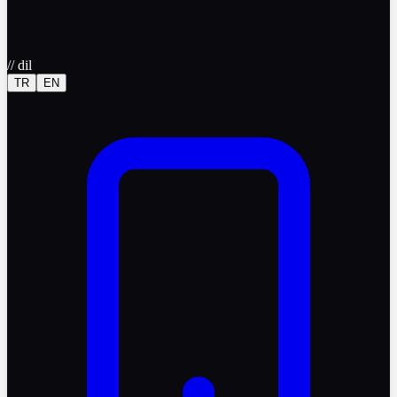
//
dil
TR
EN