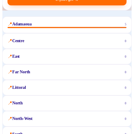
📍
Adamaoua
5
📍
Centre
0
📍
East
0
📍
Far North
0
📍
Littoral
0
📍
North
0
📍
North-West
0