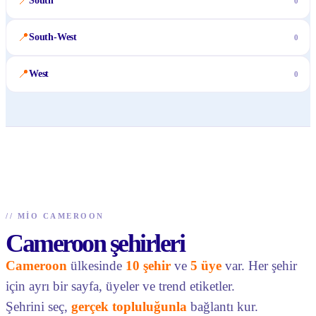
📍
South
0
📍
South-West
0
📍
West
0
//
MIO CAMEROON
Cameroon şehirleri
Cameroon
ülkesinde
10 şehir
ve
5 üye
var. Her şehir
için ayrı bir sayfa, üyeler ve trend etiketler.
Şehrini seç,
gerçek topluluğunla
bağlantı kur.