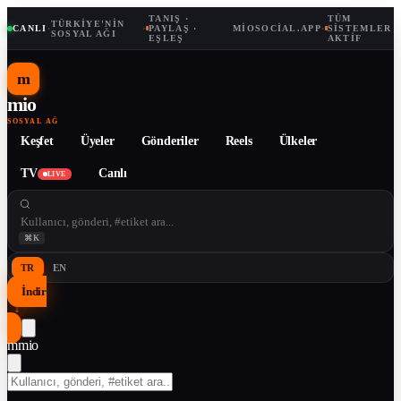
TANIŞ ·
TÜM
TÜRKIYE'NIN
CANLI
·
·
PAYLAŞ ·
MIOSOCIAL.APP
·
SISTEMLER
SOSYAL AĞI
EŞLEŞ
AKTIF
m
mio
SOSYAL AĞ
Keşfet
Üyeler
Gönderiler
Reels
Ülkeler
TV
Canlı
LIVE
⌘K
TR
EN
İndir
↓
m
mio