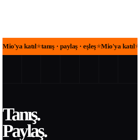
Mio'ya katıl
tanış · paylaş · eşleş
Mio'ya katıl
★
★
★
Tanış.
Paylaş.