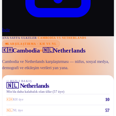
İndir
ANA SAYFA
/
ULKELER
/
CAMBODIA VS NETHERLANDS
KARŞILAŞTIRMA · KH VS NL
Cambodia
Netherlands
🇰🇭
🇳🇱
vs
Cambodia ve Netherlands karşılaştırması — nüfus, sosyal medya,
demografi ve etkileşim verileri yan yana.
//
HIZLI BAKIŞ
🇳🇱
Netherlands
Mio'da daha kalabalık olan ülke (57 üye)
10
🇰🇭
KH üye
57
🇳🇱
NL üye