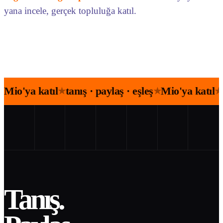
yana incele, gerçek topluluğa katıl.
Mio'ya katıl
tanış · paylaş · eşleş
Mio'ya katıl
★
★
★
Tanış.