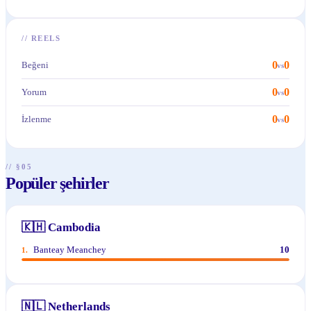
//
REELS
0
0
Beğeni
vs
0
0
Yorum
vs
0
0
İzlenme
vs
// §05
Popüler şehirler
🇰🇭
Cambodia
Banteay Meanchey
10
1
.
🇳🇱
Netherlands