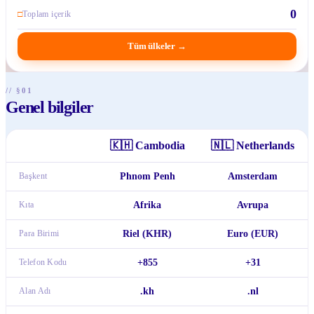
0
□
Toplam içerik
Tüm ülkeler
→
// §01
Genel bilgiler
🇰🇭
Cambodia
🇳🇱
Netherlands
Başkent
Phnom Penh
Amsterdam
Kıta
Afrika
Avrupa
Para Birimi
Riel (KHR)
Euro (EUR)
Telefon Kodu
+855
+31
Alan Adı
.kh
.nl