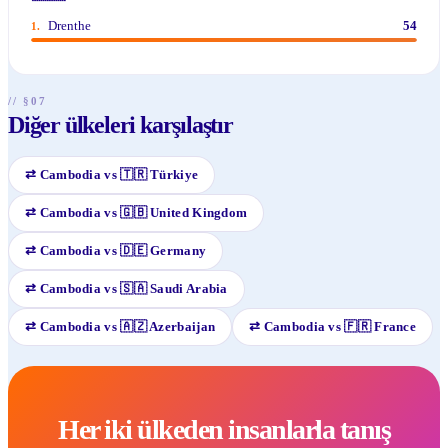
Drenthe
54
1
.
// §07
Diğer ülkeleri karşılaştır
⇄
Cambodia
vs
🇹🇷
Türkiye
⇄
Cambodia
vs
🇬🇧
United Kingdom
⇄
Cambodia
vs
🇩🇪
Germany
⇄
Cambodia
vs
🇸🇦
Saudi Arabia
⇄
Cambodia
vs
🇦🇿
Azerbaijan
⇄
Cambodia
vs
🇫🇷
France
Her iki ülkeden insanlarla tanış