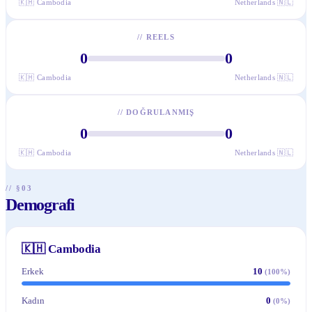
🇰🇭
Cambodia
Netherlands
🇳🇱
//
REELS
0
0
🇰🇭
Cambodia
Netherlands
🇳🇱
//
DOĞRULANMIŞ
0
0
🇰🇭
Cambodia
Netherlands
🇳🇱
// §03
Demografi
🇰🇭
Cambodia
Erkek
10
(
100
%)
Kadın
0
(
0
%)