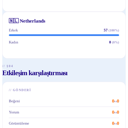
🇳🇱
Netherlands
Erkek
57
(
100
%)
Kadın
0
(
0
%)
// §04
Etkileşim karşılaştırması
//
GÖNDERI
0
0
Beğeni
vs
0
0
Yorum
vs
0
0
Görüntüleme
vs