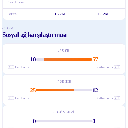
Saat Dilimi
—
—
Nüfus
16.2M
17.2M
// §02
Sosyal ağ karşılaştırması
//
ÜYE
10
57
🇰🇭
Cambodia
Netherlands
🇳🇱
//
ŞEHIR
25
12
🇰🇭
Cambodia
Netherlands
🇳🇱
//
GÖNDERI
0
0