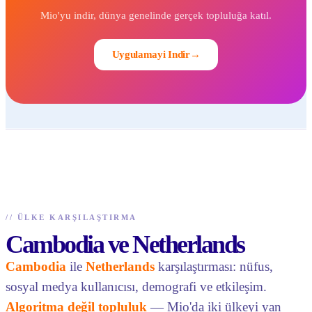
Mio'yu indir, dünya genelinde gerçek topluluğa katıl.
Uygulamayi Indir
→
//
ÜLKE KARŞILAŞTIRMA
Cambodia ve Netherlands
Cambodia
ile
Netherlands
karşılaştırması: nüfus,
sosyal medya kullanıcısı, demografi ve etkileşim.
Algoritma değil topluluk
— Mio'da iki ülkeyi yan