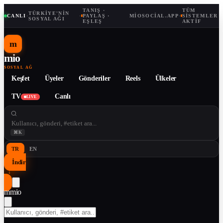
TANIŞ ·
TÜM
TÜRKIYE'NIN
CANLI
·
·
PAYLAŞ ·
MIOSOCIAL.APP
·
SISTEMLER
SOSYAL AĞI
EŞLEŞ
AKTIF
m
mio
SOSYAL AĞ
Keşfet
Üyeler
Gönderiler
Reels
Ülkeler
TV
Canlı
LIVE
⌘K
TR
EN
İndir
↓
m
mio