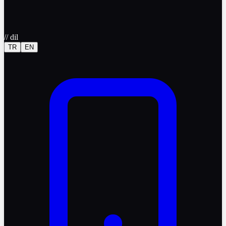
//
dil
TR
EN