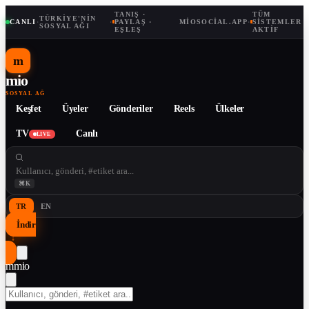
TANIŞ ·
TÜM
TÜRKIYE'NIN
CANLI
·
·
PAYLAŞ ·
MIOSOCIAL.APP
·
SISTEMLER
SOSYAL AĞI
EŞLEŞ
AKTIF
m
mio
SOSYAL AĞ
Keşfet
Üyeler
Gönderiler
Reels
Ülkeler
TV
Canlı
LIVE
⌘K
TR
EN
İndir
↓
m
mio