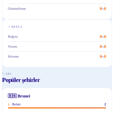
0
0
Görüntüleme
vs
//
REELS
0
0
Beğeni
vs
0
0
Yorum
vs
0
0
İzlenme
vs
// §05
Popüler şehirler
🇧🇳
Brunei
Belait
2
1
.