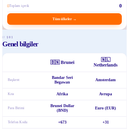
0
□
Toplam içerik
Tüm ülkeler
→
// §01
Genel bilgiler
🇳🇱
🇧🇳
Brunei
Netherlands
Bandar Seri
Başkent
Amsterdam
Begawan
Kıta
Afrika
Avrupa
Brunei Dollar
Para Birimi
Euro (EUR)
(BND)
Telefon Kodu
+673
+31