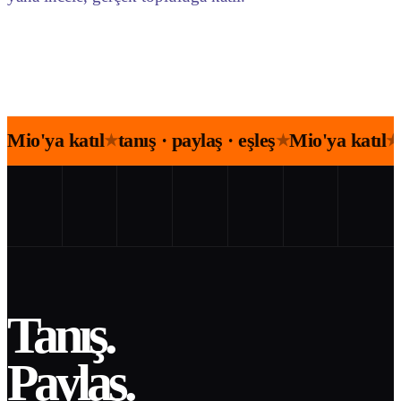
Mio'ya katıl
tanış · paylaş · eşleş
Mio'ya katıl
★
★
★
Tanış.
Paylaş.