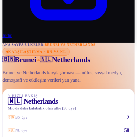
İndir
ANA SAYFA
/
ULKELER
/
BRUNEI VS NETHERLANDS
KARŞILAŞTIRMA · BN VS NL
Brunei
Netherlands
🇧🇳
🇳🇱
vs
Brunei ve Netherlands karşılaştırması — nüfus, sosyal medya,
demografi ve etkileşim verileri yan yana.
//
HIZLI BAKIŞ
🇳🇱
Netherlands
Mio'da daha kalabalık olan ülke (58 üye)
2
🇧🇳
BN üye
58
🇳🇱
NL üye