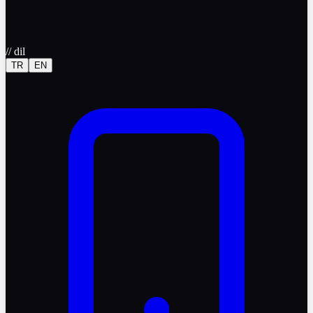
//
dil
TR
EN