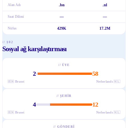
Alan Adı
.bn
.nl
Saat Dilimi
—
—
Nüfus
429K
17.2M
// §02
Sosyal ağ karşılaştırması
//
ÜYE
2
58
🇧🇳
Brunei
Netherlands
🇳🇱
//
ŞEHIR
4
12
🇧🇳
Brunei
Netherlands
🇳🇱
//
GÖNDERI