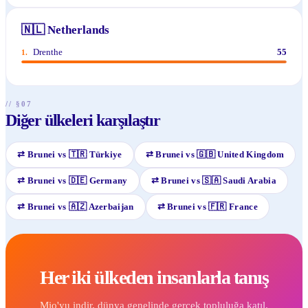
🇳🇱
Netherlands
Drenthe
55
1
.
// §07
Diğer ülkeleri karşılaştır
⇄
Brunei
vs
🇹🇷
Türkiye
⇄
Brunei
vs
🇬🇧
United Kingdom
⇄
Brunei
vs
🇩🇪
Germany
⇄
Brunei
vs
🇸🇦
Saudi Arabia
⇄
Brunei
vs
🇦🇿
Azerbaijan
⇄
Brunei
vs
🇫🇷
France
Her iki ülkeden insanlarla tanış
Mio'yu indir, dünya genelinde gerçek topluluğa katıl.