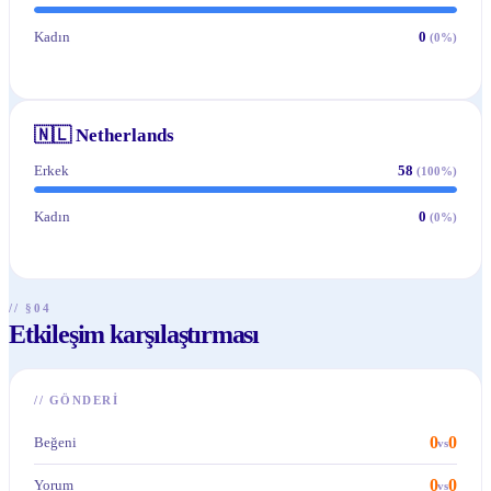
Kadın
0
(
0
%)
🇳🇱
Netherlands
Erkek
58
(
100
%)
Kadın
0
(
0
%)
// §04
Etkileşim karşılaştırması
//
GÖNDERI
0
0
Beğeni
vs
0
0
Yorum
vs