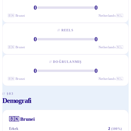
0
0
🇧🇳
Brunei
Netherlands
🇳🇱
//
REELS
0
0
🇧🇳
Brunei
Netherlands
🇳🇱
//
DOĞRULANMIŞ
0
0
🇧🇳
Brunei
Netherlands
🇳🇱
// §03
Demografi
🇧🇳
Brunei
Erkek
2
(
100
%)