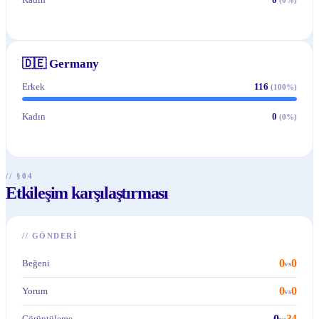
🇩🇪
Germany
Erkek
116
(
100
%)
Kadın
0
(
0
%)
// §04
Etkileşim karşılaştırması
//
GÖNDERI
0
0
Beğeni
vs
0
0
Yorum
vs
0
34
Görüntüleme
vs