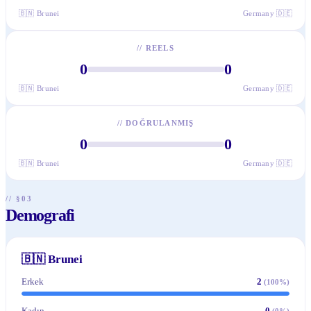
🇧🇳
Brunei
Germany
🇩🇪
//
REELS
0
0
🇧🇳
Brunei
Germany
🇩🇪
//
DOĞRULANMIŞ
0
0
🇧🇳
Brunei
Germany
🇩🇪
// §03
Demografi
🇧🇳
Brunei
Erkek
2
(
100
%)
Kadın
0
(
0
%)