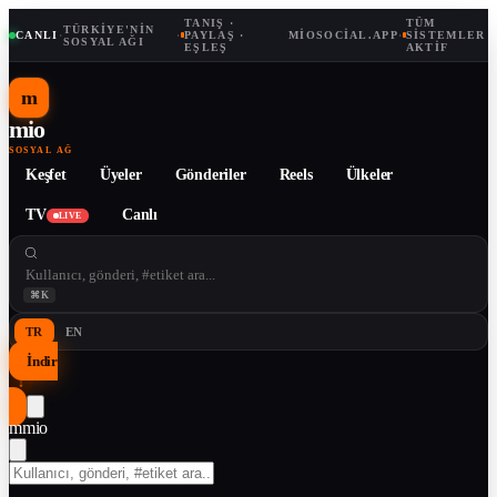
TANIŞ ·
TÜM
TÜRKIYE'NIN
CANLI
·
·
PAYLAŞ ·
MIOSOCIAL.APP
·
SISTEMLER
SOSYAL AĞI
EŞLEŞ
AKTIF
m
mio
SOSYAL AĞ
Keşfet
Üyeler
Gönderiler
Reels
Ülkeler
TV
Canlı
LIVE
⌘K
TR
EN
İndir
↓
m
mio