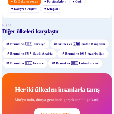
♥
Ev Dekorasyonu
♥
Fotoğrafçılık
♥
Gezi
1
1
1
♥
Kariyer Gelişimi
♥
Kitaplar
1
1
// §07
Diğer ülkeleri karşılaştır
⇄
Brunei
vs
🇹🇷
Türkiye
⇄
Brunei
vs
🇬🇧
United Kingdom
⇄
Brunei
vs
🇸🇦
Saudi Arabia
⇄
Brunei
vs
🇦🇿
Azerbaijan
⇄
Brunei
vs
🇫🇷
France
⇄
Brunei
vs
🇺🇸
United States
Her iki ülkeden insanlarla tanış
Mio'yu indir, dünya genelinde gerçek topluluğa katıl.
Uygulamayi Indir
→