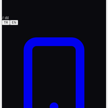
//
dil
TR
EN