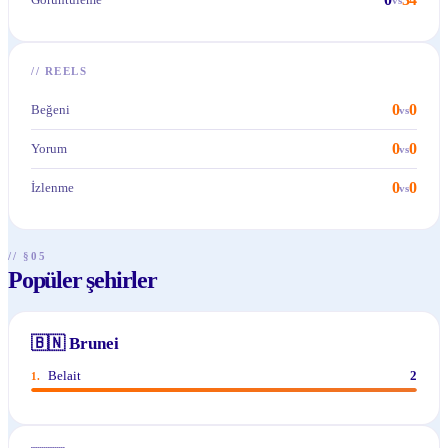
//
REELS
0
0
Beğeni
vs
0
0
Yorum
vs
0
0
İzlenme
vs
// §05
Popüler şehirler
🇧🇳
Brunei
Belait
2
1
.