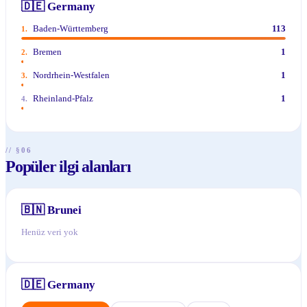
🇩🇪
Germany
Baden-Württemberg
113
1
.
Bremen
1
2
.
Nordrhein-Westfalen
1
3
.
Rheinland-Pfalz
1
4
.
// §06
Popüler ilgi alanları
🇧🇳
Brunei
Henüz veri yok
🇩🇪
Germany