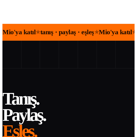
Mio'ya katıl
tanış · paylaş · eşleş
Mio'ya katıl
★
★
★
Tanış.
Paylaş.
Eşleş.