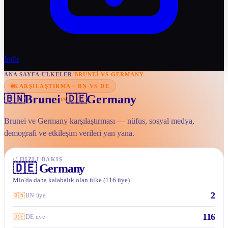
İndir
ANA SAYFA
/
ULKELER
/
BRUNEI VS GERMANY
KARŞILAŞTIRMA · BN VS DE
Brunei
Germany
🇧🇳
🇩🇪
vs
Brunei ve Germany karşılaştırması — nüfus, sosyal medya,
demografi ve etkileşim verileri yan yana.
//
HIZLI BAKIŞ
🇩🇪
Germany
Mio'da daha kalabalık olan ülke (116 üye)
2
🇧🇳
BN üye
116
🇩🇪
DE üye