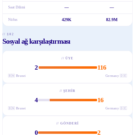
Saat Dilimi
—
—
Nüfus
429K
82.9M
// §02
Sosyal ağ karşılaştırması
//
ÜYE
2
116
🇧🇳
Brunei
Germany
🇩🇪
//
ŞEHIR
4
16
🇧🇳
Brunei
Germany
🇩🇪
//
GÖNDERI
0
2