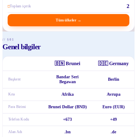
2
□
Toplam içerik
Tüm ülkeler
→
// §01
Genel bilgiler
🇧🇳
Brunei
🇩🇪
Germany
Bandar Seri
Başkent
Berlin
Begawan
Kıta
Afrika
Avrupa
Para Birimi
Brunei Dollar (BND)
Euro (EUR)
Telefon Kodu
+673
+49
Alan Adı
.bn
.de