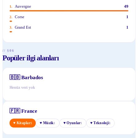
Auvergne
49
1
.
Corse
1
2
.
Grand Est
1
3
.
// §06
Popüler ilgi alanları
🇧🇧
Barbados
Henüz veri yok
🇫🇷
France
♥
Kitaplar
♥
Müzik
♥
Oyunlar
♥
Teknoloji
1
1
1
1