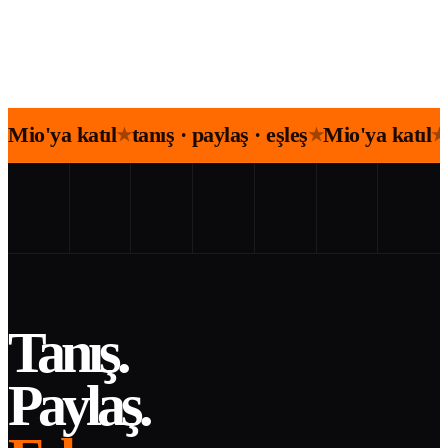
Mio'ya katıl
tanış · paylaş · eşleş
Mio'ya katıl
★
★
★
Tanış.
Paylaş.