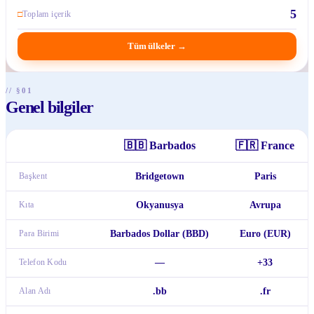
5
□
Toplam içerik
Tüm ülkeler
→
// §01
Genel bilgiler
🇧🇧
Barbados
🇫🇷
France
Başkent
Bridgetown
Paris
Kıta
Okyanusya
Avrupa
Para Birimi
Barbados Dollar (BBD)
Euro (EUR)
Telefon Kodu
—
+33
Alan Adı
.bb
.fr