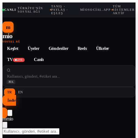
TANIŞ ·
TÜM
TÜRKIYE'NIN
CANLI
·
·
PAYLAŞ ·
MIOSOCIAL.APP
·
SISTEMLER
SOSYAL AĞI
EŞLEŞ
AKTIF
m
mio
SOSYAL AĞ
Keşfet
Üyeler
Gönderiler
Reels
Ülkeler
TV
Canlı
LIVE
⌘K
TR
EN
İndir
↓
m
mio