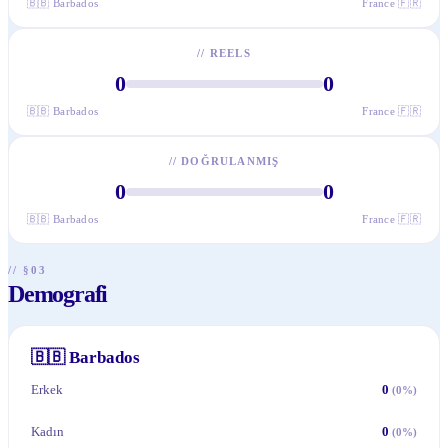
🇧🇧
Barbados
France
🇫🇷
//
REELS
0
0
🇧🇧
Barbados
France
🇫🇷
//
DOĞRULANMIŞ
0
0
🇧🇧
Barbados
France
🇫🇷
// §03
Demografi
🇧🇧
Barbados
Erkek
0
(
0
%)
Kadın
0
(
0
%)