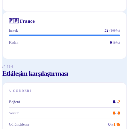
🇫🇷
France
Erkek
52
(
100
%)
Kadın
0
(
0
%)
// §04
Etkileşim karşılaştırması
//
GÖNDERI
0
2
Beğeni
vs
0
0
Yorum
vs
0
146
Görüntüleme
vs