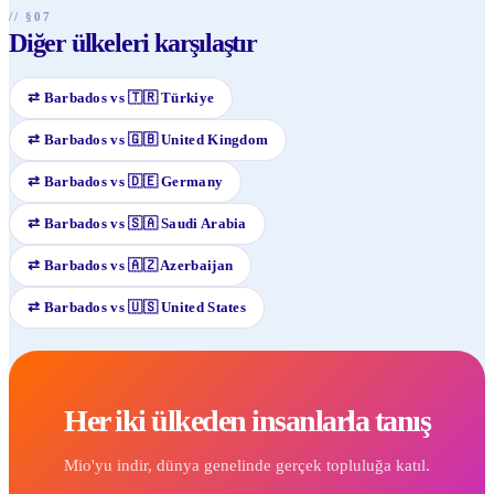
// §07
Diğer ülkeleri karşılaştır
⇄
Barbados
vs
🇹🇷
Türkiye
⇄
Barbados
vs
🇬🇧
United Kingdom
⇄
Barbados
vs
🇩🇪
Germany
⇄
Barbados
vs
🇸🇦
Saudi Arabia
⇄
Barbados
vs
🇦🇿
Azerbaijan
⇄
Barbados
vs
🇺🇸
United States
Her iki ülkeden insanlarla tanış
Mio'yu indir, dünya genelinde gerçek topluluğa katıl.