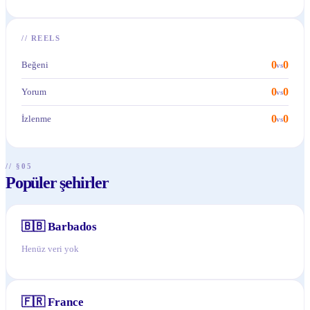
//
REELS
0
0
Beğeni
vs
0
0
Yorum
vs
0
0
İzlenme
vs
// §05
Popüler şehirler
🇧🇧
Barbados
Henüz veri yok
🇫🇷
France