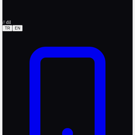
//
dil
TR
EN