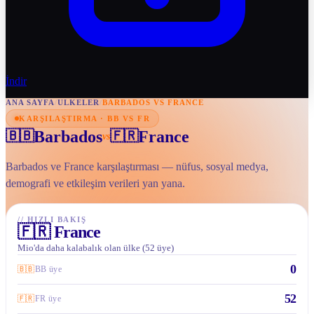
İndir
ANA SAYFA
/
ULKELER
/
BARBADOS VS FRANCE
KARŞILAŞTIRMA · BB VS FR
Barbados
France
🇧🇧
🇫🇷
vs
Barbados ve France karşılaştırması — nüfus, sosyal medya,
demografi ve etkileşim verileri yan yana.
//
HIZLI BAKIŞ
🇫🇷
France
Mio'da daha kalabalık olan ülke (52 üye)
0
🇧🇧
BB üye
52
🇫🇷
FR üye