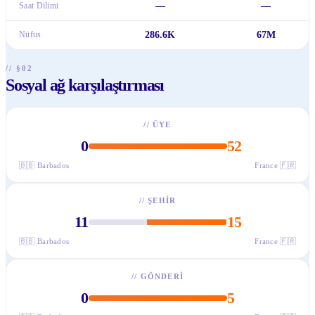
Saat Dilimi
—
—
Nüfus
286.6K
67M
// §02
Sosyal ağ karşılaştırması
//
ÜYE
0
52
🇧🇧
Barbados
France
🇫🇷
//
ŞEHIR
11
15
🇧🇧
Barbados
France
🇫🇷
//
GÖNDERI
0
5