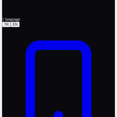
//
language
TR
EN