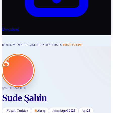
Download
HOME
/
MEMBERS
/
@SUDESAHIN
/
POSTS
/
POST #24395
S
@
SUDESAHIN
Sude Şahin
📍
Uşak
, Türkiye
♋
Akrep
Joined
April 2025
Age
25