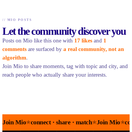
//
MIO POSTS
Let the community discover you
Posts on Mio like this one with
17 likes
and
1
comments
are surfaced by
a real community, not an
algorithm
.
Join Mio to share moments, tag with topic and city, and
reach people who actually share your interests.
Join Mio
connect · share · match
Join Mio
co
★
★
★