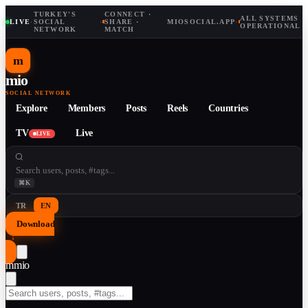
TURKEY'S
CONNECT ·
ALL SYSTEMS
LIVE
·
SOCIAL
·
SHARE ·
MIOSOCIAL.APP
·
OPERATIONAL
NETWORK
MATCH
m
mio
SOCIAL NETWORK
Explore
Members
Posts
Reels
Countries
TV
Live
LIVE
⌘K
TR
EN
Download
↓
m
mio