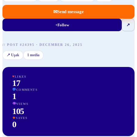
✉
Send message
+
Follow
↗
//
POST
#
24395
·
DECEMBER 26, 2025
📍
Uşak
1
media
♥
LIKES
17
💬
COMMENTS
1
👁
VIEWS
105
★
SAVES
0