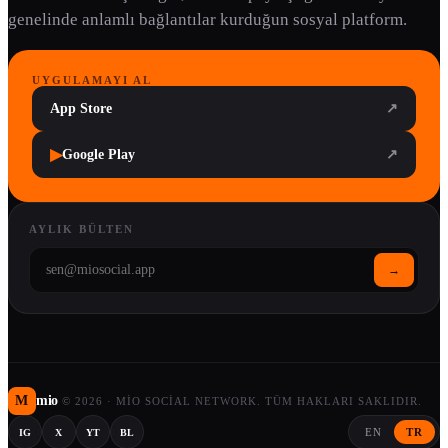
genelinde anlamlı bağlantılar kurduğun sosyal platform.
UYGULAMAYI AL
App Store
↗
▶
Google Play
↗
AYLIK BÜLTEN
→
M
mio
©
2026
·
MIO SOCIAL NETWORK. TÜM HAKLARI SAKLIDIR.
EN
TR
IG
X
YT
BL