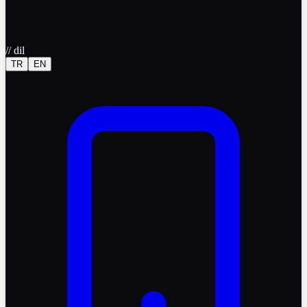
//
dil
TR
EN