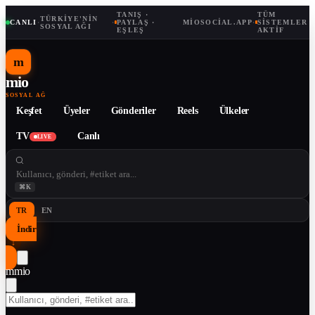
TANIŞ ·
TÜM
TÜRKIYE'NIN
CANLI
·
·
PAYLAŞ ·
MIOSOCIAL.APP
·
SISTEMLER
SOSYAL AĞI
EŞLEŞ
AKTIF
m
mio
SOSYAL AĞ
Keşfet
Üyeler
Gönderiler
Reels
Ülkeler
TV
Canlı
LIVE
⌘K
TR
EN
İndir
↓
m
mio