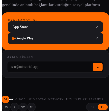
genelinde anlamlı bağlantılar kurduğun sosyal platform.
UYGULAMAYI AL
App Store
↗
▶
Google Play
↗
AYLIK BÜLTEN
→
M
mio
©
2026
·
MIO SOCIAL NETWORK. TÜM HAKLARI SAKLIDIR.
EN
TR
IG
X
YT
BL