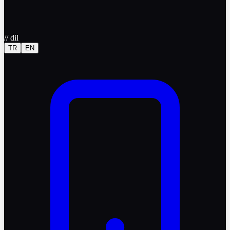
//
dil
TR
EN