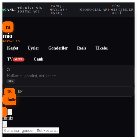
TANIŞ ·
TÜM
TÜRKIYE'NIN
CANLI
·
·
PAYLAŞ ·
MIOSOCIAL.APP
·
SISTEMLER
SOSYAL AĞI
EŞLEŞ
AKTIF
m
mio
SOSYAL AĞ
Keşfet
Üyeler
Gönderiler
Reels
Ülkeler
TV
Canlı
LIVE
⌘K
TR
EN
İndir
↓
m
mio