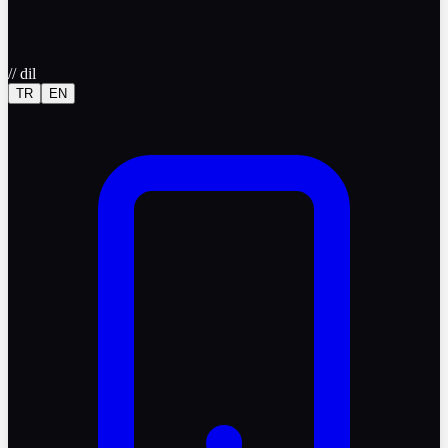
//
dil
TR
EN