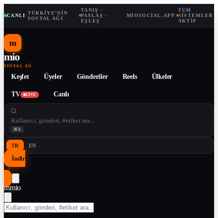
TANIŞ ·
TÜM
TÜRKIYE'NIN
CANLI
·
·
PAYLAŞ ·
MIOSOCIAL.APP
·
SISTEMLER
SOSYAL AĞI
EŞLEŞ
AKTIF
m
mio
SOSYAL AĞ
Keşfet
Üyeler
Gönderiler
Reels
Ülkeler
TV
Canlı
LIVE
⌘K
TR
EN
İndir
↓
m
mio