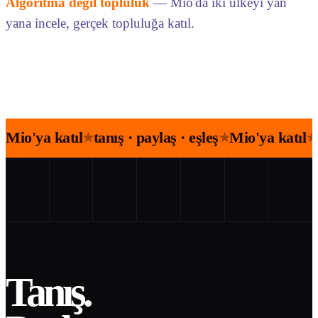
Algoritma değil topluluk
— Mio'da iki ülkeyi yan
yana incele, gerçek topluluğa katıl.
Mio'ya katıl
tanış · paylaş · eşleş
Mio'ya katıl
★
★
★
Tanış.