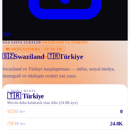
İndir
ANA SAYFA
/
ULKELER
/
SWAZILAND VS TÜRKIYE
KARŞILAŞTIRMA · SZ VS TR
Swaziland
Türkiye
🇸🇿
🇹🇷
vs
Swaziland ve Türkiye karşılaştırması — nüfus, sosyal medya,
demografi ve etkileşim verileri yan yana.
//
HIZLI BAKIŞ
🇹🇷
Türkiye
Mio'da daha kalabalık olan ülke (24.8K üye)
0
🇸🇿
SZ üye
24.8K
🇹🇷
TR üye