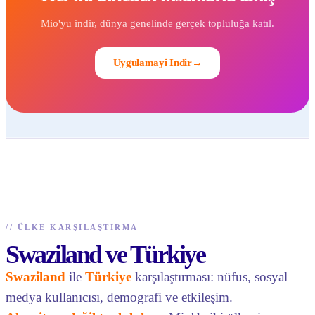
Mio'yu indir, dünya genelinde gerçek topluluğa katıl.
Uygulamayi Indir
→
//
ÜLKE KARŞILAŞTIRMA
Swaziland ve Türkiye
Swaziland
ile
Türkiye
karşılaştırması: nüfus, sosyal
medya kullanıcısı, demografi ve etkileşim.