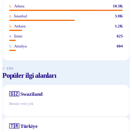
Adana
10.3K
1
.
İstanbul
5.9K
2
.
Ankara
1.2K
3
.
İzmir
625
4
.
Antalya
604
5
.
// §06
Popüler ilgi alanları
🇸🇿
Swaziland
Henüz veri yok
🇹🇷
Türkiye