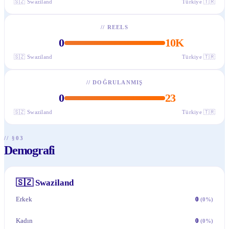
🇸🇿
Swaziland
Türkiye
🇹🇷
//
REELS
0
10K
🇸🇿
Swaziland
Türkiye
🇹🇷
//
DOĞRULANMIŞ
0
23
🇸🇿
Swaziland
Türkiye
🇹🇷
// §03
Demografi
🇸🇿
Swaziland
Erkek
0
(
0
%)
Kadın
0
(
0
%)