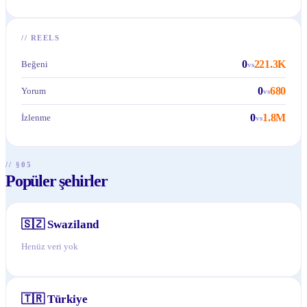
//
REELS
0
221.3K
Beğeni
vs
0
680
Yorum
vs
0
1.8M
İzlenme
vs
// §05
Popüler şehirler
🇸🇿
Swaziland
Henüz veri yok
🇹🇷
Türkiye