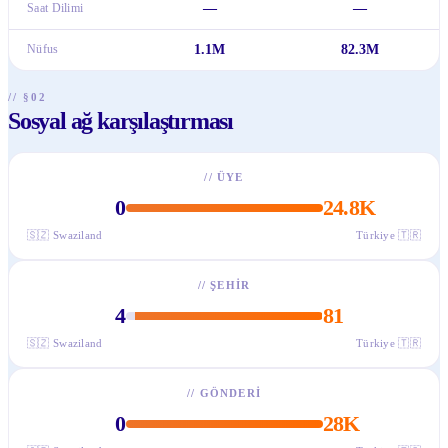
Saat Dilimi
—
—
Nüfus
1.1M
82.3M
// §02
Sosyal ağ karşılaştırması
//
ÜYE
0
24.8K
🇸🇿
Swaziland
Türkiye
🇹🇷
//
ŞEHIR
4
81
🇸🇿
Swaziland
Türkiye
🇹🇷
//
GÖNDERI
0
28K