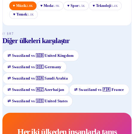
♥
Müzik
♥
Moda
♥
Spor
♥
Teknoloji
2.8K
1.9K
1.5K
1.4K
♥
Yemek
1.1K
// §07
Diğer ülkeleri karşılaştır
⇄
Swaziland
vs
🇬🇧
United Kingdom
⇄
Swaziland
vs
🇩🇪
Germany
⇄
Swaziland
vs
🇸🇦
Saudi Arabia
⇄
Swaziland
vs
🇦🇿
Azerbaijan
⇄
Swaziland
vs
🇫🇷
France
⇄
Swaziland
vs
🇺🇸
United States
Her iki ülkeden insanlarla tanış