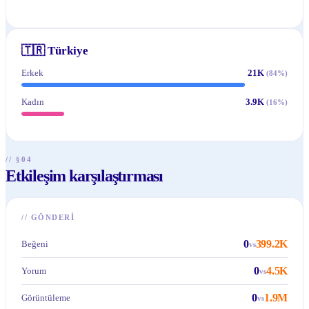
🇹🇷
Türkiye
Erkek
21K
(
84
%)
Kadın
3.9K
(
16
%)
// §04
Etkileşim karşılaştırması
//
GÖNDERI
0
399.2K
Beğeni
vs
0
4.5K
Yorum
vs
0
1.9M
Görüntüleme
vs