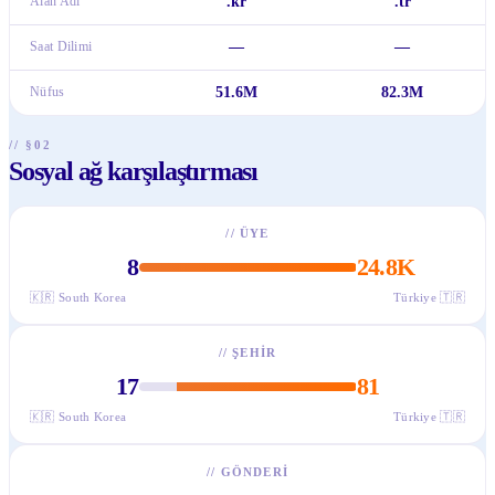
Alan Adı
.kr
.tr
Saat Dilimi
—
—
Nüfus
51.6M
82.3M
// §02
Sosyal ağ karşılaştırması
//
ÜYE
8
24.8K
🇰🇷
South Korea
Türkiye
🇹🇷
//
ŞEHIR
17
81
🇰🇷
South Korea
Türkiye
🇹🇷
//
GÖNDERI