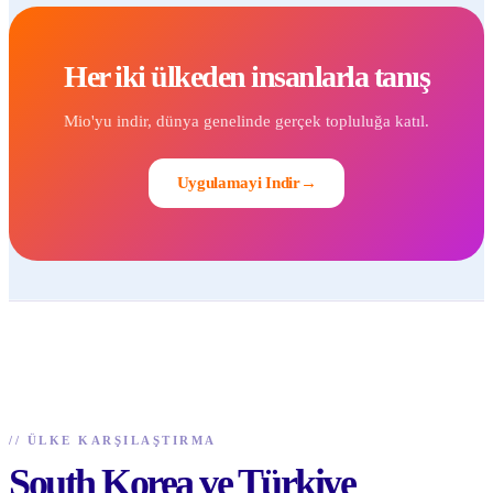
Her iki ülkeden insanlarla tanış
Mio'yu indir, dünya genelinde gerçek topluluğa katıl.
Uygulamayi Indir
→
//
ÜLKE KARŞILAŞTIRMA
South Korea ve Türkiye