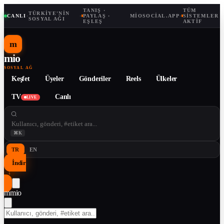
TANIŞ ·
TÜM
TÜRKIYE'NIN
CANLI
·
·
PAYLAŞ ·
MIOSOCIAL.APP
·
SISTEMLER
SOSYAL AĞI
EŞLEŞ
AKTIF
m
mio
SOSYAL AĞ
Keşfet
Üyeler
Gönderiler
Reels
Ülkeler
TV
Canlı
LIVE
⌘K
TR
EN
İndir
↓
m
mio