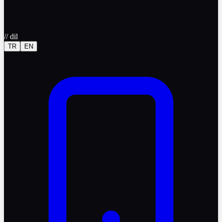
//
dil
TR
EN