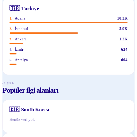
🇹🇷
Türkiye
Adana
10.3K
1
.
İstanbul
5.9K
2
.
Ankara
1.2K
3
.
İzmir
624
4
.
Antalya
604
5
.
// §06
Popüler ilgi alanları
🇰🇷
South Korea
Henüz veri yok