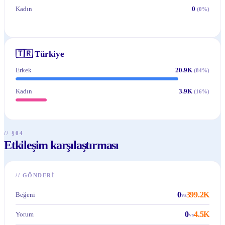
Kadın
0
(
0
%)
🇹🇷
Türkiye
Erkek
20.9K
(
84
%)
Kadın
3.9K
(
16
%)
// §04
Etkileşim karşılaştırması
//
GÖNDERI
0
399.2K
Beğeni
vs
0
4.5K
Yorum
vs