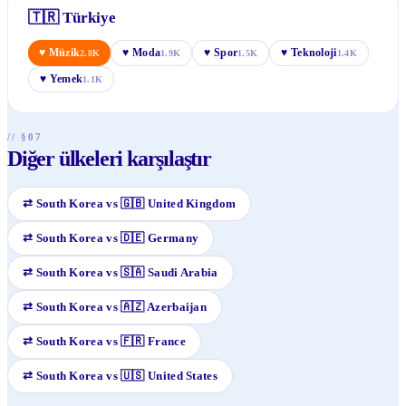
🇹🇷
Türkiye
♥
Müzik
♥
Moda
♥
Spor
♥
Teknoloji
2.8K
1.9K
1.5K
1.4K
♥
Yemek
1.1K
// §07
Diğer ülkeleri karşılaştır
⇄
South Korea
vs
🇬🇧
United Kingdom
⇄
South Korea
vs
🇩🇪
Germany
⇄
South Korea
vs
🇸🇦
Saudi Arabia
⇄
South Korea
vs
🇦🇿
Azerbaijan
⇄
South Korea
vs
🇫🇷
France
⇄
South Korea
vs
🇺🇸
United States