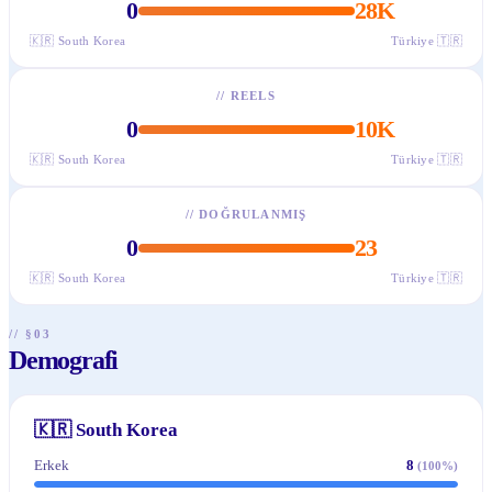
0
28K
🇰🇷
South Korea
Türkiye
🇹🇷
//
REELS
0
10K
🇰🇷
South Korea
Türkiye
🇹🇷
//
DOĞRULANMIŞ
0
23
🇰🇷
South Korea
Türkiye
🇹🇷
// §03
Demografi
🇰🇷
South Korea
Erkek
8
(
100
%)