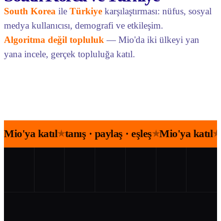
South Korea
ile
Türkiye
karşılaştırması: nüfus, sosyal
medya kullanıcısı, demografi ve etkileşim.
Algoritma değil topluluk
— Mio'da iki ülkeyi yan
yana incele, gerçek topluluğa katıl.
Mio'ya katıl
tanış · paylaş · eşleş
Mio'ya katıl
★
★
★