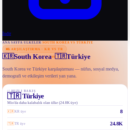
İndir
ANA SAYFA
/
ULKELER
/
SOUTH KOREA VS TÜRKIYE
KARŞILAŞTIRMA · KR VS TR
South Korea
Türkiye
🇰🇷
🇹🇷
vs
South Korea ve Türkiye karşılaştırması — nüfus, sosyal medya,
demografi ve etkileşim verileri yan yana.
//
HIZLI BAKIŞ
🇹🇷
Türkiye
Mio'da daha kalabalık olan ülke (24.8K üye)
8
🇰🇷
KR üye
24.8K
🇹🇷
TR üye