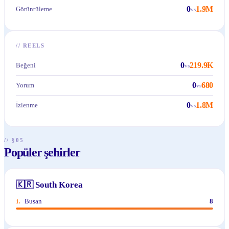
0
1.9M
Görüntüleme
vs
//
REELS
0
219.9K
Beğeni
vs
0
680
Yorum
vs
0
1.8M
İzlenme
vs
// §05
Popüler şehirler
🇰🇷
South Korea
Busan
8
1
.