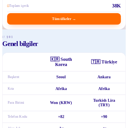
38K
□
Toplam içerik
Tüm ülkeler
→
// §01
Genel bilgiler
🇰🇷
South
🇹🇷
Türkiye
Korea
Başkent
Seoul
Ankara
Kıta
Afrika
Afrika
Turkish Lira
Para Birimi
Won (KRW)
(TRY)
Telefon Kodu
+82
+90