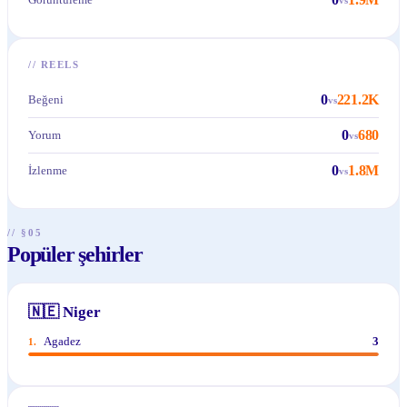
//
REELS
0
221.2K
Beğeni
vs
0
680
Yorum
vs
0
1.8M
İzlenme
vs
// §05
Popüler şehirler
🇳🇪
Niger
Agadez
3
1
.