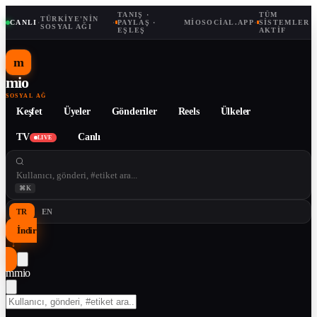
TANIŞ ·
TÜM
TÜRKIYE'NIN
CANLI
·
·
PAYLAŞ ·
MIOSOCIAL.APP
·
SISTEMLER
SOSYAL AĞI
EŞLEŞ
AKTIF
m
mio
SOSYAL AĞ
Keşfet
Üyeler
Gönderiler
Reels
Ülkeler
TV
Canlı
LIVE
⌘K
TR
EN
İndir
↓
m
mio