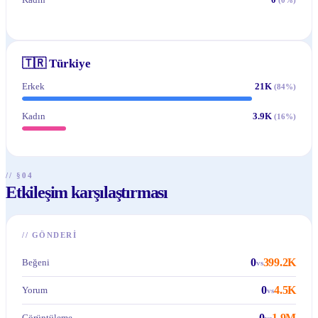
🇹🇷
Türkiye
Erkek
21K
(
84
%)
Kadın
3.9K
(
16
%)
// §04
Etkileşim karşılaştırması
//
GÖNDERI
0
399.2K
Beğeni
vs
0
4.5K
Yorum
vs
0
1.9M
Görüntüleme
vs