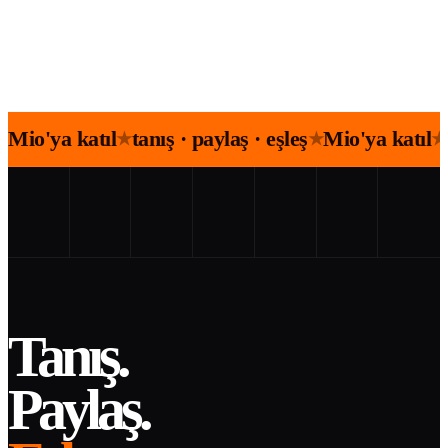
Mio'ya katıl
tanış · paylaş · eşleş
Mio'ya katıl
★
★
★
Tanış.
Paylaş.