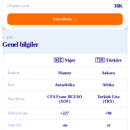
38K
□
Toplam içerik
Tüm ülkeler
→
// §01
Genel bilgiler
🇳🇪
Niger
🇹🇷
Türkiye
Başkent
Niamey
Ankara
Kıta
Antarktika
Afrika
CFA Franc BCEAO
Turkish Lira
Para Birimi
(XOF)
(TRY)
Telefon Kodu
+227
+90
Alan Adı
.ne
.tr