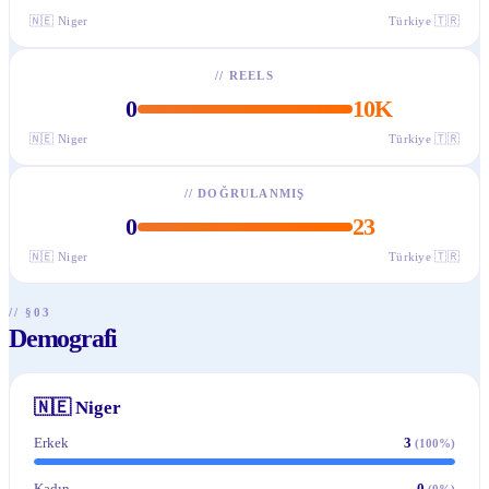
🇳🇪
Niger
Türkiye
🇹🇷
//
REELS
0
10K
🇳🇪
Niger
Türkiye
🇹🇷
//
DOĞRULANMIŞ
0
23
🇳🇪
Niger
Türkiye
🇹🇷
// §03
Demografi
🇳🇪
Niger
Erkek
3
(
100
%)
Kadın
0
(
0
%)