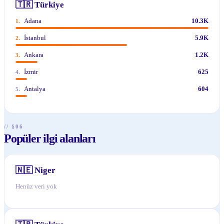
🇹🇷
Türkiye
Adana
10.3K
1
.
İstanbul
5.9K
2
.
Ankara
1.2K
3
.
İzmir
625
4
.
Antalya
604
5
.
// §06
Popüler ilgi alanları
🇳🇪
Niger
Henüz veri yok