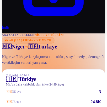
İndir
ANA SAYFA
/
ULKELER
/
NIGER VS TÜRKIYE
KARŞILAŞTIRMA · NE VS TR
Niger
Türkiye
🇳🇪
🇹🇷
vs
Niger ve Türkiye karşılaştırması — nüfus, sosyal medya, demografi
ve etkileşim verileri yan yana.
//
HIZLI BAKIŞ
🇹🇷
Türkiye
Mio'da daha kalabalık olan ülke (24.8K üye)
3
🇳🇪
NE üye
24.8K
🇹🇷
TR üye