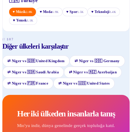
🇹🇷
Türkiye
♥
Müzik
♥
Moda
♥
Spor
♥
Teknoloji
2.8K
1.9K
1.5K
1.4K
♥
Yemek
1.1K
// §07
Diğer ülkeleri karşılaştır
⇄
Niger
vs
🇬🇧
United Kingdom
⇄
Niger
vs
🇩🇪
Germany
⇄
Niger
vs
🇸🇦
Saudi Arabia
⇄
Niger
vs
🇦🇿
Azerbaijan
⇄
Niger
vs
🇫🇷
France
⇄
Niger
vs
🇺🇸
United States
Her iki ülkeden insanlarla tanış
Mio'yu indir, dünya genelinde gerçek topluluğa katıl.