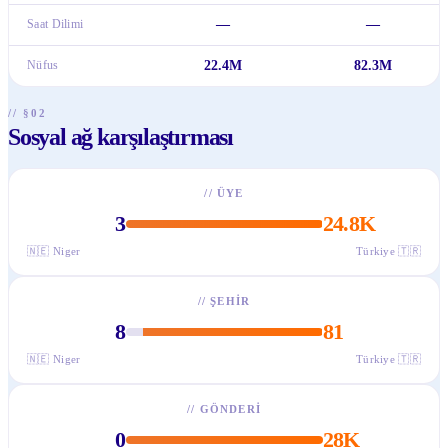
Saat Dilimi
—
—
Nüfus
22.4M
82.3M
// §02
Sosyal ağ karşılaştırması
//
ÜYE
3
24.8K
🇳🇪
Niger
Türkiye
🇹🇷
//
ŞEHIR
8
81
🇳🇪
Niger
Türkiye
🇹🇷
//
GÖNDERI
0
28K