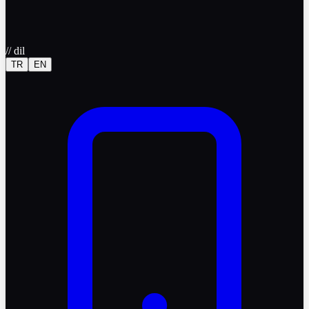
//
dil
TR
EN