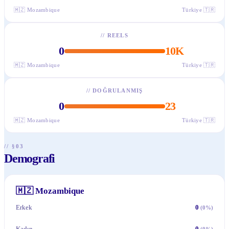
🇲🇿
Mozambique
Türkiye
🇹🇷
//
REELS
0
10K
🇲🇿
Mozambique
Türkiye
🇹🇷
//
DOĞRULANMIŞ
0
23
🇲🇿
Mozambique
Türkiye
🇹🇷
// §03
Demografi
🇲🇿
Mozambique
Erkek
0
(
0
%)
Kadın
0
(
0
%)