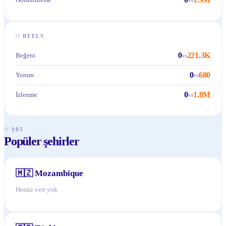
//
REELS
0
221.3K
Beğeni
vs
0
680
Yorum
vs
0
1.8M
İzlenme
vs
// §05
Popüler şehirler
🇲🇿
Mozambique
Henüz veri yok