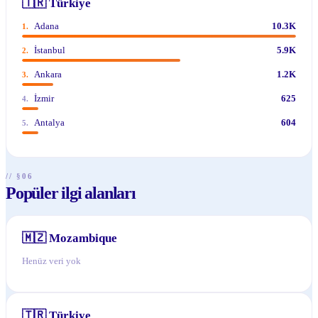
🇹🇷
Türkiye
Adana
10.3K
1
.
İstanbul
5.9K
2
.
Ankara
1.2K
3
.
İzmir
625
4
.
Antalya
604
5
.
// §06
Popüler ilgi alanları
🇲🇿
Mozambique
Henüz veri yok
🇹🇷
Türkiye