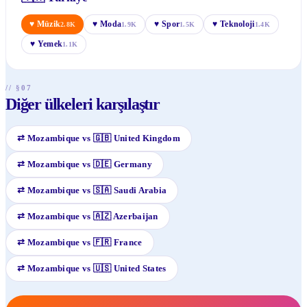
♥
Müzik
♥
Moda
♥
Spor
♥
Teknoloji
2.8K
1.9K
1.5K
1.4K
♥
Yemek
1.1K
// §07
Diğer ülkeleri karşılaştır
⇄
Mozambique
vs
🇬🇧
United Kingdom
⇄
Mozambique
vs
🇩🇪
Germany
⇄
Mozambique
vs
🇸🇦
Saudi Arabia
⇄
Mozambique
vs
🇦🇿
Azerbaijan
⇄
Mozambique
vs
🇫🇷
France
⇄
Mozambique
vs
🇺🇸
United States