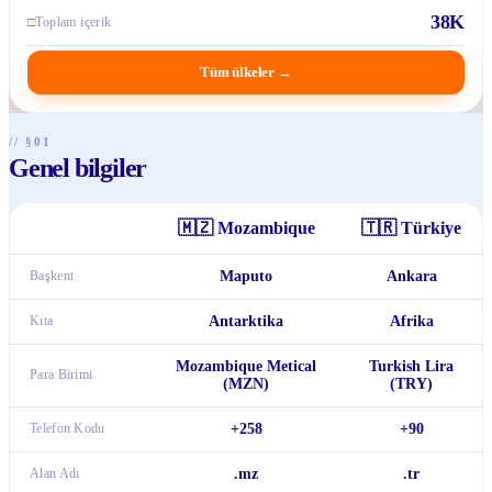
38K
□
Toplam içerik
Tüm ülkeler
→
// §01
Genel bilgiler
🇲🇿
Mozambique
🇹🇷
Türkiye
Başkent
Maputo
Ankara
Kıta
Antarktika
Afrika
Mozambique Metical
Turkish Lira
Para Birimi
(MZN)
(TRY)
Telefon Kodu
+258
+90
Alan Adı
.mz
.tr