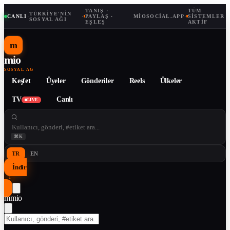
TANIŞ ·
TÜM
TÜRKIYE'NIN
CANLI
·
·
PAYLAŞ ·
MIOSOCIAL.APP
·
SISTEMLER
SOSYAL AĞI
EŞLEŞ
AKTIF
m
mio
SOSYAL AĞ
Keşfet
Üyeler
Gönderiler
Reels
Ülkeler
TV
Canlı
LIVE
⌘K
TR
EN
İndir
↓
m
mio