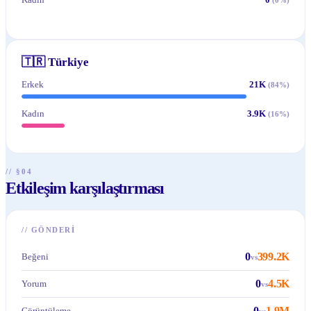
🇹🇷
Türkiye
Erkek
21K
(
84
%)
Kadın
3.9K
(
16
%)
// §04
Etkileşim karşılaştırması
//
GÖNDERI
0
399.2K
Beğeni
vs
0
4.5K
Yorum
vs
0
1.9M
Görüntüleme
vs