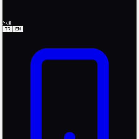
//
dil
TR
EN