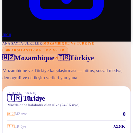
İndir
ANA SAYFA
/
ULKELER
/
MOZAMBIQUE VS TÜRKIYE
KARŞILAŞTIRMA · MZ VS TR
Mozambique
Türkiye
🇲🇿
🇹🇷
vs
Mozambique ve Türkiye karşılaştırması — nüfus, sosyal medya,
demografi ve etkileşim verileri yan yana.
//
HIZLI BAKIŞ
🇹🇷
Türkiye
Mio'da daha kalabalık olan ülke (24.8K üye)
0
🇲🇿
MZ üye
24.8K
🇹🇷
TR üye