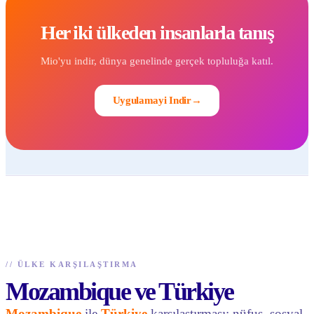
Her iki ülkeden insanlarla tanış
Mio'yu indir, dünya genelinde gerçek topluluğa katıl.
Uygulamayi Indir
→
//
ÜLKE KARŞILAŞTIRMA
Mozambique ve Türkiye
Mozambique
ile
Türkiye
karşılaştırması: nüfus, sosyal