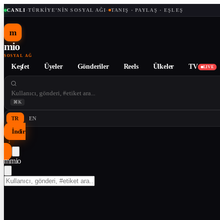
CANLI
·
TÜRKIYE'NIN SOSYAL AĞI
·
TANIŞ · PAYLAŞ · EŞLEŞ
m
mio
SOSYAL AĞ
Keşfet
Üyeler
Gönderiler
Reels
Ülkeler
TV
LIVE
⌘K
TR
EN
İndir
↓
m
mio