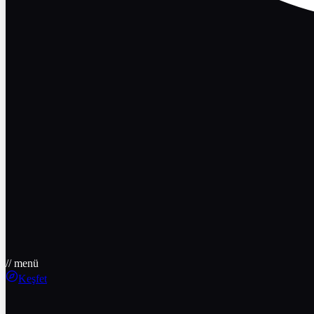
// menü
Keşfet