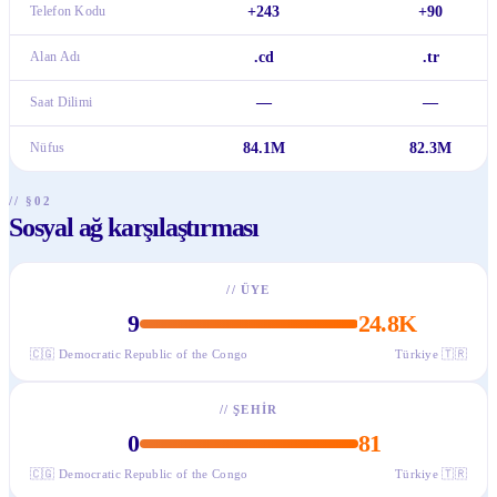
Telefon Kodu
+243
+90
Alan Adı
.cd
.tr
Saat Dilimi
—
—
Nüfus
84.1M
82.3M
// §02
Sosyal ağ karşılaştırması
//
ÜYE
9
24.8K
🇨🇬
Democratic Republic of the Congo
Türkiye
🇹🇷
//
ŞEHIR
0
81
🇨🇬
Democratic Republic of the Congo
Türkiye
🇹🇷