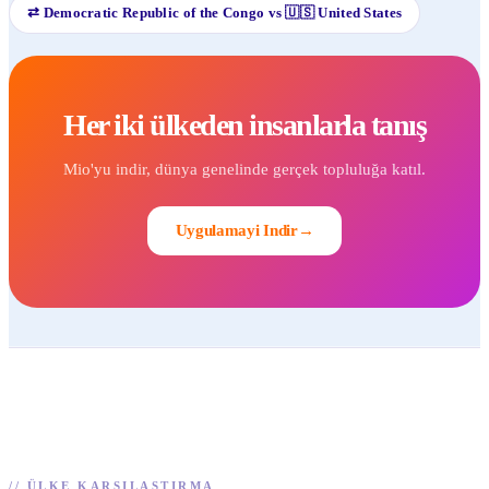
⇄
Democratic Republic of the Congo
vs
🇺🇸
United States
Her iki ülkeden insanlarla tanış
Mio'yu indir, dünya genelinde gerçek topluluğa katıl.
Uygulamayi Indir
→
//
ÜLKE KARŞILAŞTIRMA