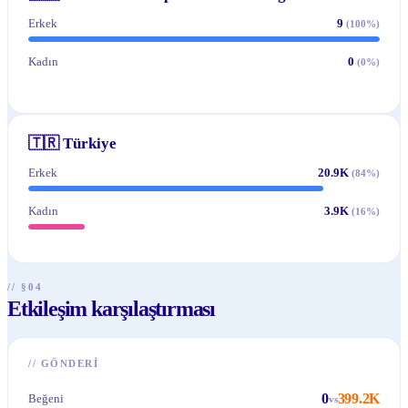
Erkek
9
(
100
%)
Kadın
0
(
0
%)
🇹🇷
Türkiye
Erkek
20.9K
(
84
%)
Kadın
3.9K
(
16
%)
// §04
Etkileşim karşılaştırması
//
GÖNDERI
0
399.2K
Beğeni
vs