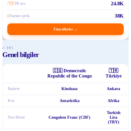
24.8K
🇹🇷
TR üye
38K
□
Toplam içerik
Tüm ülkeler
→
// §01
Genel bilgiler
🇨🇬
Democratic
🇹🇷
Republic of the Congo
Türkiye
Başkent
Kinshasa
Ankara
Kıta
Antarktika
Afrika
Turkish
Para Birimi
Congolese Franc (CDF)
Lira
(TRY)