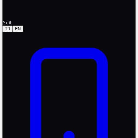
//
dil
TR
EN