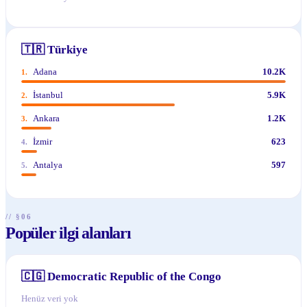
🇹🇷
Türkiye
Adana
10.2K
1
.
İstanbul
5.9K
2
.
Ankara
1.2K
3
.
İzmir
623
4
.
Antalya
597
5
.
// §06
Popüler ilgi alanları
🇨🇬
Democratic Republic of the Congo
Henüz veri yok