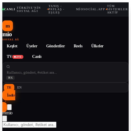
TANIŞ ·
TÜM
TÜRKIYE'NIN
CANLI
·
·
PAYLAŞ ·
MIOSOCIAL.APP
·
SISTEMLER
SOSYAL AĞI
EŞLEŞ
AKTIF
m
mio
SOSYAL AĞ
Keşfet
Üyeler
Gönderiler
Reels
Ülkeler
TV
Canlı
LIVE
⌘K
TR
EN
İndir
↓
m
mio