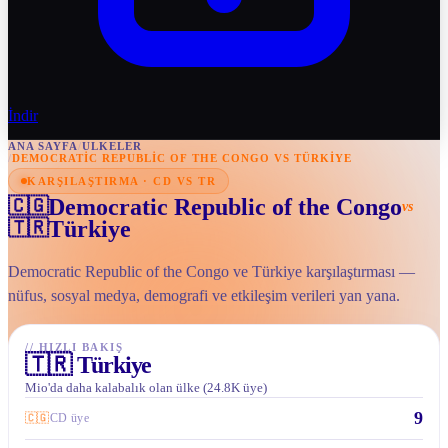
İndir
ANA SAYFA
/
ULKELER
/
DEMOCRATIC REPUBLIC OF THE CONGO VS TÜRKIYE
KARŞILAŞTIRMA · CD VS TR
Democratic Republic of the Congo
🇨🇬
vs
Türkiye
🇹🇷
Democratic Republic of the Congo ve Türkiye karşılaştırması —
nüfus, sosyal medya, demografi ve etkileşim verileri yan yana.
//
HIZLI BAKIŞ
🇹🇷
Türkiye
Mio'da daha kalabalık olan ülke (24.8K üye)
9
🇨🇬
CD üye