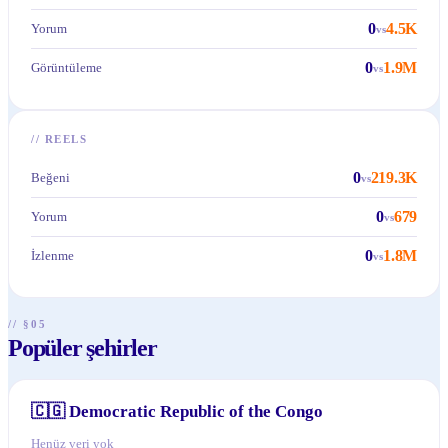
0
4.5K
Yorum
vs
0
1.9M
Görüntüleme
vs
//
REELS
0
219.3K
Beğeni
vs
0
679
Yorum
vs
0
1.8M
İzlenme
vs
// §05
Popüler şehirler
🇨🇬
Democratic Republic of the Congo
Henüz veri yok