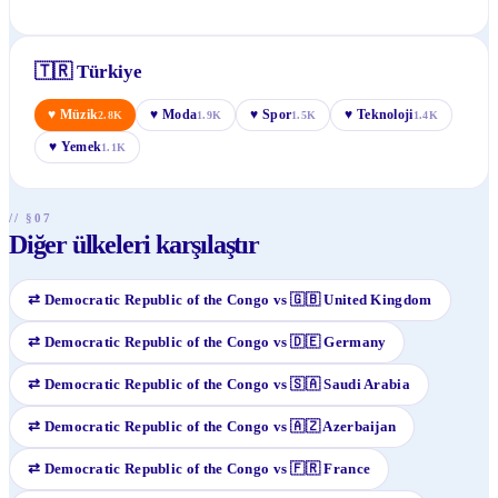
🇹🇷
Türkiye
♥
Müzik
♥
Moda
♥
Spor
♥
Teknoloji
2.8K
1.9K
1.5K
1.4K
♥
Yemek
1.1K
// §07
Diğer ülkeleri karşılaştır
⇄
Democratic Republic of the Congo
vs
🇬🇧
United Kingdom
⇄
Democratic Republic of the Congo
vs
🇩🇪
Germany
⇄
Democratic Republic of the Congo
vs
🇸🇦
Saudi Arabia
⇄
Democratic Republic of the Congo
vs
🇦🇿
Azerbaijan
⇄
Democratic Republic of the Congo
vs
🇫🇷
France