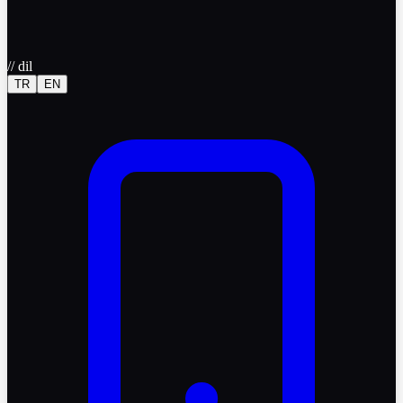
//
dil
TR
EN