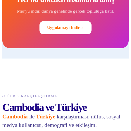
Mio'yu indir, dünya genelinde gerçek topluluğa katıl.
Uygulamayi Indir
→
//
ÜLKE KARŞILAŞTIRMA
Cambodia ve Türkiye
Cambodia
ile
Türkiye
karşılaştırması: nüfus, sosyal
medya kullanıcısı, demografi ve etkileşim.