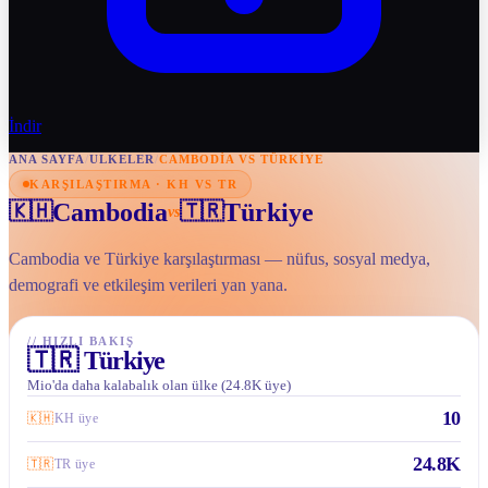
İndir
ANA SAYFA
/
ULKELER
/
CAMBODIA VS TÜRKIYE
KARŞILAŞTIRMA · KH VS TR
Cambodia
Türkiye
🇰🇭
🇹🇷
vs
Cambodia ve Türkiye karşılaştırması — nüfus, sosyal medya,
demografi ve etkileşim verileri yan yana.
//
HIZLI BAKIŞ
🇹🇷
Türkiye
Mio'da daha kalabalık olan ülke (24.8K üye)
10
🇰🇭
KH üye
24.8K
🇹🇷
TR üye