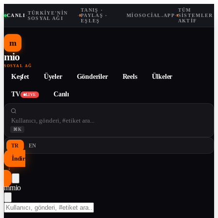
TANIŞ ·
TÜM
TÜRKIYE'NIN
CANLI
·
·
PAYLAŞ ·
MIOSOCIAL.APP
·
SISTEMLER
SOSYAL AĞI
EŞLEŞ
AKTIF
m
mio
SOSYAL AĞ
Keşfet
Üyeler
Gönderiler
Reels
Ülkeler
TV
Canlı
LIVE
⌘K
TR
EN
İndir
↓
m
mio