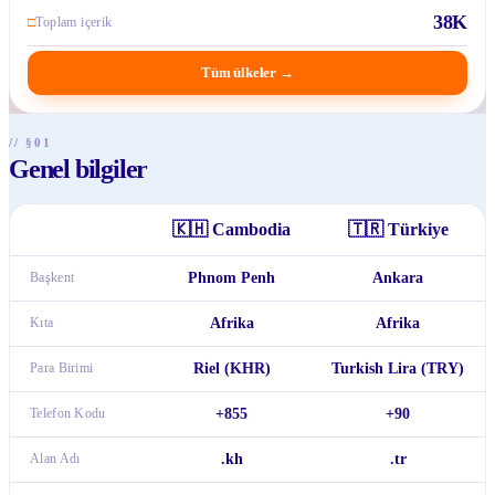
38K
□
Toplam içerik
Tüm ülkeler
→
// §01
Genel bilgiler
🇰🇭
Cambodia
🇹🇷
Türkiye
Başkent
Phnom Penh
Ankara
Kıta
Afrika
Afrika
Para Birimi
Riel (KHR)
Turkish Lira (TRY)
Telefon Kodu
+855
+90
Alan Adı
.kh
.tr