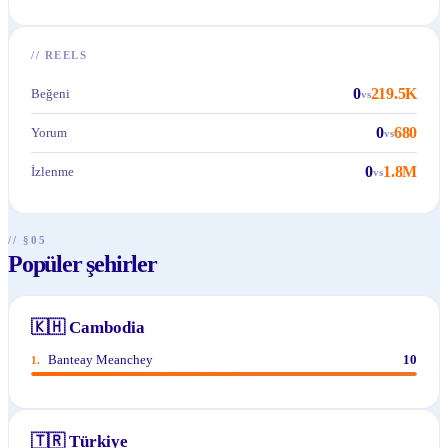
//
REELS
0
219.5K
Beğeni
vs
0
680
Yorum
vs
0
1.8M
İzlenme
vs
// §05
Popüler şehirler
🇰🇭
Cambodia
Banteay Meanchey
10
1
.
🇹🇷
Türkiye