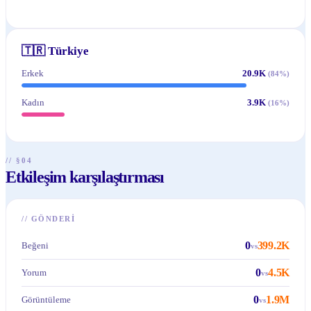
🇹🇷
Türkiye
Erkek
20.9K
(
84
%)
Kadın
3.9K
(
16
%)
// §04
Etkileşim karşılaştırması
//
GÖNDERI
0
399.2K
Beğeni
vs
0
4.5K
Yorum
vs
0
1.9M
Görüntüleme
vs