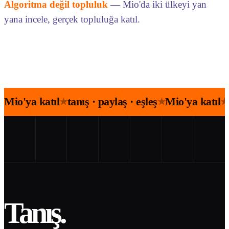
Algoritma değil topluluk
— Mio'da iki ülkeyi yan
yana incele, gerçek topluluğa katıl.
Mio'ya katıl
tanış · paylaş · eşleş
Mio'ya katıl
★
★
★
Tanış.