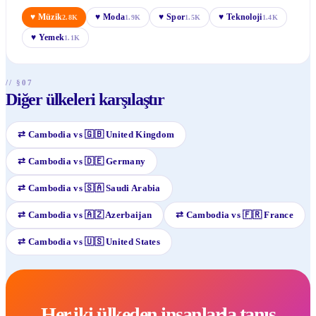
♥
Müzik
♥
Moda
♥
Spor
♥
Teknoloji
2.8K
1.9K
1.5K
1.4K
♥
Yemek
1.1K
// §07
Diğer ülkeleri karşılaştır
⇄
Cambodia
vs
🇬🇧
United Kingdom
⇄
Cambodia
vs
🇩🇪
Germany
⇄
Cambodia
vs
🇸🇦
Saudi Arabia
⇄
Cambodia
vs
🇦🇿
Azerbaijan
⇄
Cambodia
vs
🇫🇷
France
⇄
Cambodia
vs
🇺🇸
United States
Her iki ülkeden insanlarla tanış