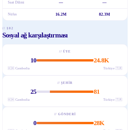
Saat Dilimi
—
—
Nüfus
16.2M
82.3M
// §02
Sosyal ağ karşılaştırması
//
ÜYE
10
24.8K
🇰🇭
Cambodia
Türkiye
🇹🇷
//
ŞEHIR
25
81
🇰🇭
Cambodia
Türkiye
🇹🇷
//
GÖNDERI
0
28K