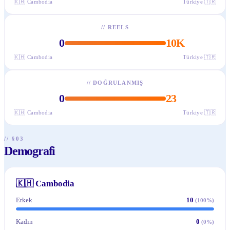
🇰🇭
Cambodia
Türkiye
🇹🇷
//
REELS
0
10K
🇰🇭
Cambodia
Türkiye
🇹🇷
//
DOĞRULANMIŞ
0
23
🇰🇭
Cambodia
Türkiye
🇹🇷
// §03
Demografi
🇰🇭
Cambodia
Erkek
10
(
100
%)
Kadın
0
(
0
%)