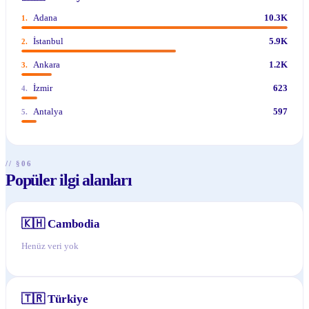
Adana
10.3K
1
.
İstanbul
5.9K
2
.
Ankara
1.2K
3
.
İzmir
623
4
.
Antalya
597
5
.
// §06
Popüler ilgi alanları
🇰🇭
Cambodia
Henüz veri yok
🇹🇷
Türkiye